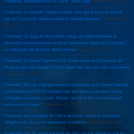
Protected: Ivermectine pour le Covid : mise à jour
September 12, 2021
Protected: La Nouvelle Zealand confine alors que le pays ne connait
pas de Covid-mort: dérive sectaire et contreproductive ?
September 12,
2021
Protected: Un Juge de l’Etat d’Ohio oblige un hôpital d’honorer la
demande Ivermectine pour un patient gravement atteint du Covid puis
un autre juge fait obstacle: débat juridique
September 12, 2021
Protected: La Texas Supreme Court donne raison au Gouverneur du
Texas et aux anti-masques Covid: rappel des faits sur cette controverse
September 12, 2021
Protected: Plus de vingt gouverneurs républicains et le Comité National
des Républicains (GOP) engagent des procédures judiciaires contre
l’obligation vaccinales Covid: Débats: que dit le droit constitutionnel
américain à ce sujet ?
September 12, 2021
Protected: Les Syndicats de Police américain refuse la vaccination
obligatoire et. ce, sur un fondement scientifique
September 12, 2021
Protected: La CDC aurait manipulé les faits sur son allégation que les