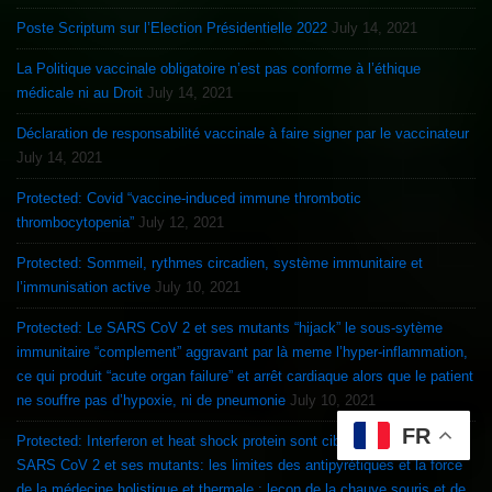
Poste Scriptum sur l’Election Présidentielle 2022
July 14, 2021
La Politique vaccinale obligatoire n’est pas conforme à l’éthique
médicale ni au Droit
July 14, 2021
Déclaration de responsabilité vaccinale à faire signer par le vaccinateur
July 14, 2021
Protected: Covid “vaccine-induced immune thrombotic
thrombocytopenia”
July 12, 2021
Protected: Sommeil, rythmes circadien, système immunitaire et
l’immunisation active
July 10, 2021
Protected: Le SARS CoV 2 et ses mutants “hijack” le sous-sytème
immunitaire “complement” aggravant par là meme l’hyper-inflammation,
ce qui produit “acute organ failure” et arrêt cardiaque alors que le patient
ne souffre pas d’hypoxie, ni de pneumonie
July 10, 2021
FR
Protected: Interferon et heat shock protein sont ciblés et inhibés par le
SARS CoV 2 et ses mutants: les limites des antipyrétiques et la force
de la médecine holistique et thermale : leçon de la chauve souris et de