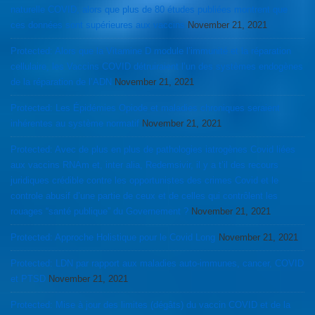
naturelle COVID, alors que plus de 80 études publiées montrent que
ces données sont supérieures aux vaccins
November 21, 2021
Protected: Alors que la Vitamine D module l’immunité et la réparation
cellulaire, les Vaccins COVID détruiraient l’un des systèmes endogènes
de la réparation de l’ADN
November 21, 2021
Protected: Les Épidémies Opiode et maladies chroniques seraient
inhérentes au système normatif
November 21, 2021
Protected: Avec de plus en plus de pathologies iatrogènes Covid liées
aux vaccins RNAm et, inter alia, Redemsivir, il y a t’il des recours
juridiques crédible contre les opportunistes des crimes Covid et le
controle abusif d’une partie de ceux et de celles qui contrôlent les
rouages “santé publique” du Governement ?
November 21, 2021
Protected: Approche Holistique pour le Covid Long
November 21, 2021
Protected: LDN par rapport aux maladies auto-immunes, cancer, COVID
et PTSD
November 21, 2021
Protected: Mise à jour des limites (dégâts) du vaccin COVID et de la