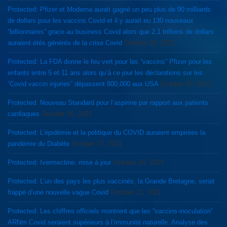
Protected: Pfizer et Moderna aurait gagné un peu plus de 90 milliards
de dollars pour les vaccins Covid et il y aurait eu 130 nouveaux
“billionnaires” grace au business Covid alors que 2.1 trillions de dollars
auraient étés générés de la crise Covid
October 30, 2021
Protected: La FDA donne le feu vert pour les “vaccins” Pfizer pour les
enfants entre 5 et 11 ans alors qu’à ce jour les déclarations sur les
“Covid vaccin injuries” dépassent 800,000 aux USA
October 30, 2021
Protected: Nouveau Standard pour l’aspirine par rapport aux patients
cardiaques
October 30, 2021
Protected: L’épidémie et la politique du COVID auraient empirées la
pandémie du Diabète
October 27, 2021
Protected: Ivermectine: mise à jour
October 26, 2021
Protected: L’un des pays les plus vaccinés, la Grande Bretagne, serait
frappé d’une nouvelle vague Covid
October 21, 2021
Protected: Les chiffres officiels montrent que les “vaccins-inoculation”
ARNm Covid seraient supérieurs à l’immunité naturelle. Analyse des