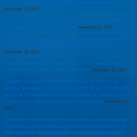
corruption de la FDA et d’une partie de la science mainstream
November 21, 2021
Protected: Ivermectin cliniquement supérieur et bien moins onéreux que
la nouvelle molécule anti-virale de Pfizer
November 21, 2021
Protected: Plus de cent mille décès liés à la sur-médicalisation et “drug
overdose” lors de la crise Covid en Amérique: nouveau record
November 19, 2021
Protected: Nouvelle étude indiquant que COVID 19 aurait sa source
dans le marché de produits d’animaux de Wuhan
November 19, 2021
Protected: La Cour Fédérale d’appel américaine du 5ieme circuit
confirme que l’obligation vaccinale COVID fédérale pour les entreprises
de plus de 100 travailleurs est prima facie illégale et nécessite une “full
judicial review”: exégèse et le point sur le front juridique
November 13,
2021
Protected: A l’instar de plusieurs Pays européens, plusieurs des Etats
américains les plus vaccinés cassent les records en infection Covid-
Delta. Meanwhile, un cardiologue très pro-industrie pharmaceutique