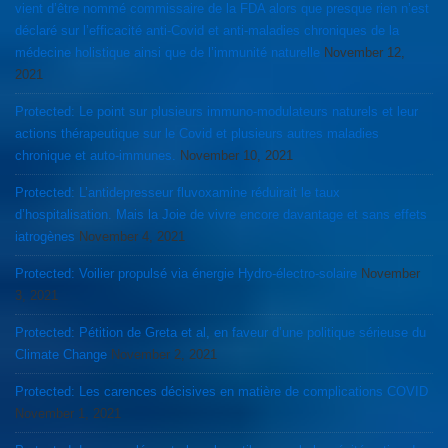
vient d’être nommé commissaire de la FDA alors que presque rien n’est
déclaré sur l’efficacité anti-Covid et anti-maladies chroniques de la
médecine holistique ainsi que de l’immunité naturelle
November 12,
2021
Protected: Le point sur plusieurs immuno-modulateurs naturels et leur
actions thérapeutique sur le Covid et plusieurs autres maladies
chronique et auto-immunes.
November 10, 2021
Protected: L’antidepresseur fluvoxamine réduirait le taux
d’hospitalisation. Mais la Joie de vivre encore davantage et sans effets
iatrogènes
November 4, 2021
Protected: Voilier propulsé via énergie Hydro-électro-solaire
November
3, 2021
Protected: Pétition de Greta et al, en faveur d’une politique sérieuse du
Climate Change
November 2, 2021
Protected: Les carences décisives en matière de complications COVID
November 1, 2021