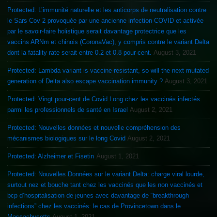
Protected: L’immunité naturelle et les anticorps de neutralisation contre
le Sars Cov 2 provoquée par une ancienne infection COVID et activée
par le savoir-faire holistique serait davantage protectrice que les
vaccins ARNm et chinois (CoronaVac), y compris contre le variant Delta
dont la fatality rate serait entre 0.2 et 0.8 pour-cent.
August 3, 2021
Protected: Lambda variant is vaccine-resistant, so will the next mutated
generation of Delta also escape vaccination immunity ?
August 3, 2021
Protected: Vingt pour-cent de Covid Long chez les vaccinés infectés
parmi les professionnels de santé en Israel
August 2, 2021
Protected: Nouvelles données et nouvelle compréhension des
mécanismes biologiques sur le long Covid
August 2, 2021
Protected: Alzheimer et Fisetin
August 1, 2021
Protected: Nouvelles Données sur le variant Delta: charge viral lourde,
surtout nez et bouche tant chez les vaccinés que les non vaccinés et
bcp d’hospitalisation de jeunes avec davantage de “breakthrough
infections” chez les vaccinés: le cas de Provincetown dans le
Massachusetts
August 1, 2021