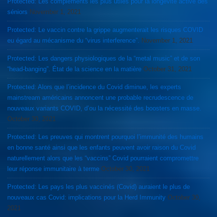
Protected: Les compléments les plus utiles pour la longévité active des
séniors
November 1, 2021
Protected: Le vaccin contre la grippe augmenterait les risques COVID
eu égard au mécanisme du “virus interference”.
November 1, 2021
Protected: Les dangers physiologiques de la “metal music” et de son
“head-banging”. État de la science en la matière
October 31, 2021
Protected: Alors que l’incidence du Covid diminue, les experts
mainstream américains annoncent une probable recrudescence de
nouveaux variants COVID, d’ou la nécessité des boosters en masse.
October 30, 2021
Protected: Les preuves qui montrent pourquoi l’immunité des humains
en bonne santé ainsi que les enfants peuvent avoir raison du Covid
naturellement alors que les “vaccins” Covid pourraient compromettre
leur réponse immunitaire à terme
October 30, 2021
Protected: Les pays les plus vaccinés (Covid) auraient le plus de
nouveaux cas Covid: implications pour la Herd Immunity
October 30,
2021