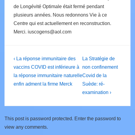
de Longévité Optimale était fermé pendant
plusieurs années. Nous redonnons Vie à ce
Centre qui est actuellement en reconstruction.
Merci. iuscogens@aol.com
Post
Previous
Next
‹ La réponse immunitaire des
La Stratégie de
Post
Post
navigation
vaccins COVID est inférieure à
non confinement
is
is
la réponse immunitaire naturelle
Covid de la
enfin adment la firme Merck
Suède: ré-
examination ›
This post is password protected. Enter the password to
view any comments.