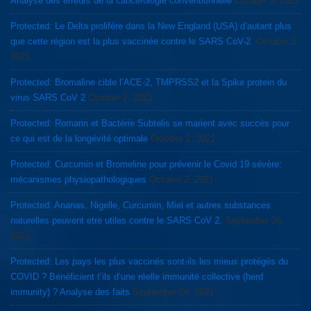
Analyse des erreurs de la cancérologie conventionnelle
October 5, 2021
Protected: Le Delta prolifère dans la New England (USA) d’autant plus
que cette région est la plus vaccinée contre le SARS CoV-2.
October 3,
2021
Protected: Bromaline cible l’ACE-2, TMPRSS2 et la Spike protein du
virus SARS CoV 2
October 2, 2021
Protected: Romarin et Bactérie Subtelis se marient avec succès pour
ce qui est de la longévité optimale
October 2, 2021
Protected: Curcumin et Bromeline pour prévenir le Covid 19 sévère:
mécanismes physiopathologiques
October 2, 2021
Protected: Ananas, Nigelle, Curcumin, Miel et autres substances
naturelles peuvent etre utiles contre le SARS CoV 2.
September 26,
2021
Protected: Les pays les plus vaccinés sont-ils les mieux protégés du
COVID ? Bénéficient t’ils d’une réelle immunité collective (herd
immunity) ? Analyse des faits
September 24, 2021