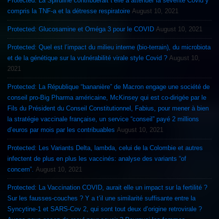
Protected: La Spiruline contribuerait t’elle à atténuer la sévérité Covid y
compris la TNF-a et la détresse respiratoire
August 10, 2021
Protected: Glucosamine et Oméga 3 pour le COVID
August 10, 2021
Protected: Quel est l’impact du milieu interne (bio-terrain), du microbiota
et de la génétique sur la vulnérabilité virale style Covid ?
August 10,
2021
Protected: La République “bananière” de Macron engage une société de
conseil pro-Big Pharma américaine, McKinsey qui est co-dirigée par le
Fils du Président du Conseil Constitutionnel, Fabius, pour mener à bien
la stratégie vaccinale française, un service “conseil” payé 2 millions
d’euros par mois par les contribuables
August 10, 2021
Protected: Les Variants Delta, lambda, celui de la Colombie et autres
infectent de plus en plus les vaccinés: analyse des variants “of
concern”.
August 10, 2021
Protected: La Vaccination COVID, aurait elle un impact sur la fertilité ?
Sur les fausses-couches ? Y a t’il une similarité suffisante entre la
Syncytine-1 et SARS-Cov 2, qui sont tout deux d’origine retrovirale ?