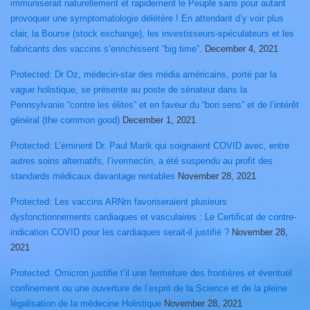
immuniserait naturellement et rapidement le Peuple sans pour autant
provoquer une symptomatologie délétère ! En attendant d’y voir plus
clair, la Bourse (stock exchange), les investisseurs-spéculateurs et les
fabricants des vaccins s’enrichissent “big time”.
December 4, 2021
Protected: Dr Oz, médecin-star des média américains, porté par la
vague holistique, se présente au poste de sénateur dans la
Pennsylvanie “contre les élites” et en faveur du “bon sens” et de l’intérêt
général (the common good)
December 1, 2021
Protected: L’éminent Dr. Paul Marik qui soignaient COVID avec, entre
autres soins alternatifs, l’ivermectin, a été suspendu au profit des
standards médicaux davantage rentables
November 28, 2021
Protected: Les vaccins ARNm favoriseraient plusieurs
dysfonctionnements cardiaques et vasculaires : Le Certificat de contre-
indication COVID pour les cardiaques serait-il justifié ?
November 28,
2021
Protected: Omicron justifie t’il une fermeture des frontières et éventuel
confinement ou une ouverture de l’esprit de la Science et de la pleine
légalisation de la médecine Holistique
November 28, 2021