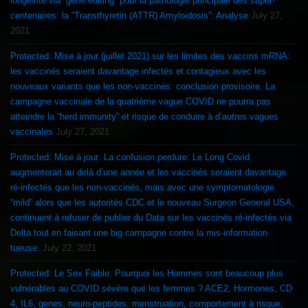
longévité via “gene editing” pour la pathologie principale des super-
centenaires: la “Transthyretin (ATTR) Amyloidosis”: Analyse
July 27,
2021
Protected: Mise à jour (juillet 2021) sur les limites des vaccins mRNA:
les vaccinés seraient davantage infectés et contagieux avec les
nouveaux variants que les non-vaccinés: conclusion provisoire. La
campagne vaccinale de la quatrième vague COVID ne pourra pas
atteindre la “herd immunity” et risque de conduire à d’autres vagues
vaccinales
July 27, 2021
Protected: Mise à jour: La confusion perdure: Le Long Covid
augmenterait au delà d’une année et les vaccinés seraient davantage
ré-infectés que les non-vaccinés, mais avec une symptomatologie
“mild” alors que les autorités CDC et le nouveau Surgeon General USA,
continuent à refuser de publier du Data sur les vaccinés ré-infectés via
Delta tout en faisant une big campagne contre la mis-information
tueuse.
July 22, 2021
Protected: Le Sex Faible: Pourquoi les Hommes sont beaucoup plus
vulnérables au COVID sévère que les femmes ? ACE2, Hormones, CD
4, IL6, genes, neuro-peptides, menstruation, comportement à risque,