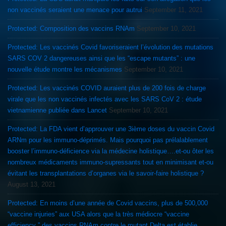
non vaccinés seraient une menace pour autrui
September 11, 2021
Protected: Composition des vaccins RNAm
September 10, 2021
Protected: Les vaccinés Covid favoriseraient l’évolution des mutations
SARS COV 2 dangereuses ainsi que les “escape mutants” : une
nouvelle étude montre les mécanismes
September 10, 2021
Protected: Les vaccinés COVID auraient plus de 200 fois de charge
virale que les non vaccinés infectés avec les SARS CoV 2 : étude
vietnamienne publiée dans Lancet
September 10, 2021
Protected: La FDA vient d’approuver une 3ième doses du vaccin Covid
ARNm pour les immuno-déprimés. Mais pourquoi pas prélalablement
booster l’immuno-déficience via la médecine holistique….et-ou ôter les
nombreux médicaments immuno-supressants tout en minimisant et-ou
évitant les transplantations d’organes via le savoir-faire holistique ?
August 13, 2021
Protected: En moins d’une année de Covid vaccins, plus de 500,000
“vaccine injuries” aux USA alors que la très médiocre “vaccine
efficiency ” des vaccins RNAm contre le mutant Delta est établie…