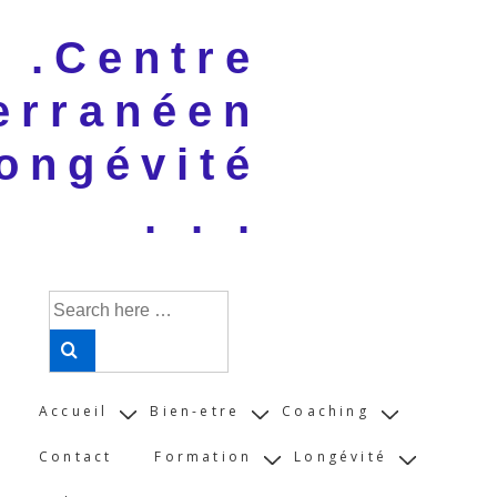
↓
 . .Centre
Skip
to
erranéen
Main
Content
ongévité
. . .
Search
for:
Main
Accueil
Bien-etre
Coaching
Navigation
Contact
Formation
Longévité