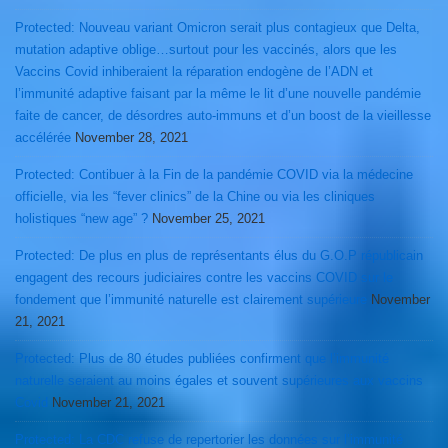
Protected: Nouveau variant Omicron serait plus contagieux que Delta,
mutation adaptive oblige…surtout pour les vaccinés, alors que les
Vaccins Covid inhiberaient la réparation endogène de l’ADN et
l’immunité adaptive faisant par la même le lit d’une nouvelle pandémie
faite de cancer, de désordres auto-immuns et d’un boost de la vieillesse
accélérée
November 28, 2021
Protected: Contibuer à la Fin de la pandémie COVID via la médecine
officielle, via les “fever clinics” de la Chine ou via les cliniques
holistiques “new age” ?
November 25, 2021
Protected: De plus en plus de représentants élus du G.O.P républicain
engagent des recours judiciaires contre les vaccins COVID sur le
fondement que l’immunité naturelle est clairement supérieure
November
21, 2021
Protected: Plus de 80 études publiées confirment que l’immunité
naturelle seraient au moins égales et souvent supérieures aux vaccins
Covid
November 21, 2021
Protected: La CDC refuse de repertorier les données sur l’immunité