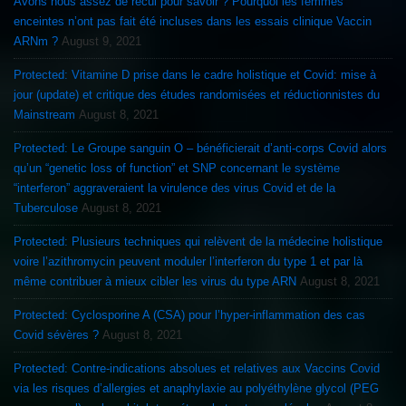
Avons nous assez de recul pour savoir ? Pourquoi les femmes
enceintes n’ont pas fait été incluses dans les essais clinique Vaccin
ARNm ?
August 9, 2021
Protected: Vitamine D prise dans le cadre holistique et Covid: mise à
jour (update) et critique des études randomisées et réductionnistes du
Mainstream
August 8, 2021
Protected: Le Groupe sanguin O – bénéficierait d’anti-corps Covid alors
qu’un “genetic loss of function” et SNP concernant le système
“interferon” aggraveraient la virulence des virus Covid et de la
Tuberculose
August 8, 2021
Protected: Plusieurs techniques qui relèvent de la médecine holistique
voire l’azithromycin peuvent moduler l’interferon du type 1 et par là
même contribuer à mieux cibler les virus du type ARN
August 8, 2021
Protected: Cyclosporine A (CSA) pour l’hyper-inflammation des cas
Covid sévères ?
August 8, 2021
Protected: Contre-indications absolues et relatives aux Vaccins Covid
via les risques d’allergies et anaphylaxie au polyéthylène glycol (PEG