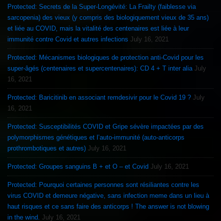
Protected: Secrets de la Super-Longévité: La Frailty (faiblesse via
sarcopenia) des vieux (y compris des biologiquement vieux de 35 ans)
et liée au COVID, mais la vitalité des centenaires est liée à leur
immunité contre Covid et autres infections
July 16, 2021
Protected: Mécanismes biologiques de protection anti-Covid pour les
super-âgés (centenaires et supercentenaires): CD 4 + T inter alia
July
16, 2021
Protected: Baricitinib en associant remdesivir pour le Covid 19 ?
July
16, 2021
Protected: Susceptibilités COVID et Gripe sévère impactées par des
polymorphismes génétiques et l’auto-immunité (auto-anticorps
prothrombotiques et autres)
July 16, 2021
Protected: Groupes sanguins B + et O – et Covid
July 16, 2021
Protected: Pourquoi certaines personnes sont résiliantes contre les
virus COVID et demeure négative, sans infection meme dans un lieu à
haut risques et ce sans faire des anticorps ! The answer is not blowing
in the wind.
July 16, 2021