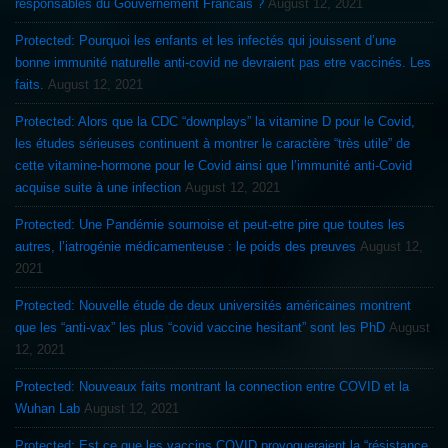
responsables du Gouvernement Francais ?
August 12, 2021
Protected: Pourquoi les enfants et les infectés qui jouissent d’une
bonne immunité naturelle anti-covid ne devraient pas etre vaccinés. Les
faits.
August 12, 2021
Protected: Alors que la CDC “downplays” la vitamine D pour le Covid,
les études sérieuses continuent à montrer le caractère “très utile” de
cette vitamine-hormone pour le Covid ainsi que l’immunité anti-Covid
acquise suite à une infection
August 12, 2021
Protected: Une Pandémie sournoise et peut-etre pire que toutes les
autres, l’iatrogénie médicamenteuse : le poids des preuves
August 12,
2021
Protected: Nouvelle étude de deux universités américaines montrent
que les “anti-vax” les plus “covid vaccine hesitant” sont les PhD
August
12, 2021
Protected: Nouveaux faits montrant la connection entre COVID et la
Wuhan Lab
August 12, 2021
Protected: Est ce que les vaccins COVID provoqueraient la “résistance