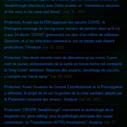
“breakthrough infections) avec Delta avaient un ” tremendous amounts
of the virus in the nose and throat”.
July 31, 2021
Protected: Avant que la FDA approuve les vaccins COVID, le
Pentagone envisage du forcing sous menace de punition alors qu’il n’y
a que 24 décès “COVID” (présumés) sur plus d’un million de militaires.
Question: et si les infections coronavirus sur un terrain sain étaient
protectrices ? Analyse
July 31, 2021
Protected: Une étude récente vient de démontrer qu’au moins 3 pour-
cent de jeunes professionnels de la santé en bonne forme ont contracté
le “long Covid” débilitant: Réponse des experts: davantage de vaccins,
y compris via “nasal spray”
July 29, 2021
Protected: Avant l’examen du Conseil Constitutionnel et la Promulgation
y afférente, le projet de loi sur la gestion de la crise sanitaire adopté par
le Parlement comporte des erreurs : Analyse
July 28, 2021
Protected: CRISPR “breakthrough” concernant la technologie de la
longévité via “gene editing” pour la pathologie principale des super-
centenaires: la “Transthyretin (ATTR) Amyloidosis”: Analyse
July 27,