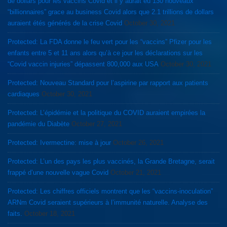
de dollars pour les vaccins Covid et il y aurait eu 130 nouveaux
“billionnaires” grace au business Covid alors que 2.1 trillions de dollars
auraient étés générés de la crise Covid
October 30, 2021
Protected: La FDA donne le feu vert pour les “vaccins” Pfizer pour les
enfants entre 5 et 11 ans alors qu’à ce jour les déclarations sur les
“Covid vaccin injuries” dépassent 800,000 aux USA
October 30, 2021
Protected: Nouveau Standard pour l’aspirine par rapport aux patients
cardiaques
October 30, 2021
Protected: L’épidémie et la politique du COVID auraient empirées la
pandémie du Diabète
October 27, 2021
Protected: Ivermectine: mise à jour
October 26, 2021
Protected: L’un des pays les plus vaccinés, la Grande Bretagne, serait
frappé d’une nouvelle vague Covid
October 21, 2021
Protected: Les chiffres officiels montrent que les “vaccins-inoculation”
ARNm Covid seraient supérieurs à l’immunité naturelle. Analyse des
faits.
October 18, 2021