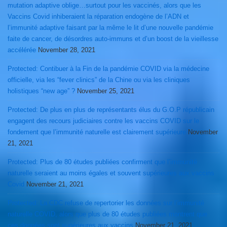
mutation adaptive oblige…surtout pour les vaccinés, alors que les
Vaccins Covid inhiberaient la réparation endogène de l’ADN et
l’immunité adaptive faisant par la même le lit d’une nouvelle pandémie
faite de cancer, de désordres auto-immuns et d’un boost de la vieillesse
accélérée
November 28, 2021
Protected: Contibuer à la Fin de la pandémie COVID via la médecine
officielle, via les “fever clinics” de la Chine ou via les cliniques
holistiques “new age” ?
November 25, 2021
Protected: De plus en plus de représentants élus du G.O.P républicain
engagent des recours judiciaires contre les vaccins COVID sur le
fondement que l’immunité naturelle est clairement supérieure
November
21, 2021
Protected: Plus de 80 études publiées confirment que l’immunité
naturelle seraient au moins égales et souvent supérieures aux vaccins
Covid
November 21, 2021
Protected: La CDC refuse de repertorier les données sur l’immunité
naturelle COVID, alors que plus de 80 études publiées montrent que
ces données sont supérieures aux vaccins
November 21, 2021