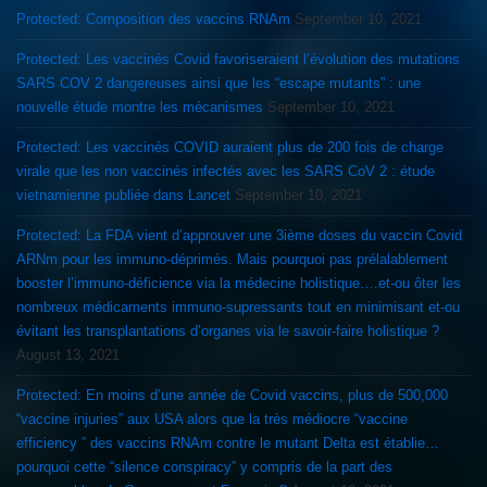
Protected: Composition des vaccins RNAm
September 10, 2021
Protected: Les vaccinés Covid favoriseraient l’évolution des mutations
SARS COV 2 dangereuses ainsi que les “escape mutants” : une
nouvelle étude montre les mécanismes
September 10, 2021
Protected: Les vaccinés COVID auraient plus de 200 fois de charge
virale que les non vaccinés infectés avec les SARS CoV 2 : étude
vietnamienne publiée dans Lancet
September 10, 2021
Protected: La FDA vient d’approuver une 3ième doses du vaccin Covid
ARNm pour les immuno-déprimés. Mais pourquoi pas prélalablement
booster l’immuno-déficience via la médecine holistique….et-ou ôter les
nombreux médicaments immuno-supressants tout en minimisant et-ou
évitant les transplantations d’organes via le savoir-faire holistique ?
August 13, 2021
Protected: En moins d’une année de Covid vaccins, plus de 500,000
“vaccine injuries” aux USA alors que la très médiocre “vaccine
efficiency ” des vaccins RNAm contre le mutant Delta est établie…
pourquoi cette “silence conspiracy” y compris de la part des