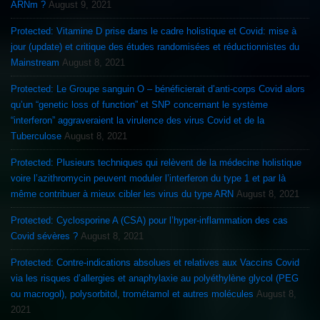
ARNm ?
August 9, 2021
Protected: Vitamine D prise dans le cadre holistique et Covid: mise à
jour (update) et critique des études randomisées et réductionnistes du
Mainstream
August 8, 2021
Protected: Le Groupe sanguin O – bénéficierait d’anti-corps Covid alors
qu’un “genetic loss of function” et SNP concernant le système
“interferon” aggraveraient la virulence des virus Covid et de la
Tuberculose
August 8, 2021
Protected: Plusieurs techniques qui relèvent de la médecine holistique
voire l’azithromycin peuvent moduler l’interferon du type 1 et par là
même contribuer à mieux cibler les virus du type ARN
August 8, 2021
Protected: Cyclosporine A (CSA) pour l’hyper-inflammation des cas
Covid sévères ?
August 8, 2021
Protected: Contre-indications absolues et relatives aux Vaccins Covid
via les risques d’allergies et anaphylaxie au polyéthylène glycol (PEG
ou macrogol), polysorbitol, trométamol et autres molécules
August 8,
2021