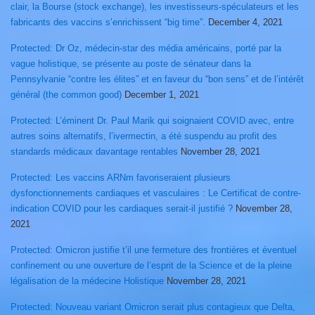
clair, la Bourse (stock exchange), les investisseurs-spéculateurs et les
fabricants des vaccins s’enrichissent “big time”.
December 4, 2021
Protected: Dr Oz, médecin-star des média américains, porté par la
vague holistique, se présente au poste de sénateur dans la
Pennsylvanie “contre les élites” et en faveur du “bon sens” et de l’intérêt
général (the common good)
December 1, 2021
Protected: L’éminent Dr. Paul Marik qui soignaient COVID avec, entre
autres soins alternatifs, l’ivermectin, a été suspendu au profit des
standards médicaux davantage rentables
November 28, 2021
Protected: Les vaccins ARNm favoriseraient plusieurs
dysfonctionnements cardiaques et vasculaires : Le Certificat de contre-
indication COVID pour les cardiaques serait-il justifié ?
November 28,
2021
Protected: Omicron justifie t’il une fermeture des frontières et éventuel
confinement ou une ouverture de l’esprit de la Science et de la pleine
légalisation de la médecine Holistique
November 28, 2021
Protected: Nouveau variant Omicron serait plus contagieux que Delta,