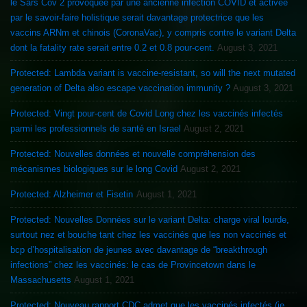
le Sars Cov 2 provoquée par une ancienne infection COVID et activée
par le savoir-faire holistique serait davantage protectrice que les
vaccins ARNm et chinois (CoronaVac), y compris contre le variant Delta
dont la fatality rate serait entre 0.2 et 0.8 pour-cent.
August 3, 2021
Protected: Lambda variant is vaccine-resistant, so will the next mutated
generation of Delta also escape vaccination immunity ?
August 3, 2021
Protected: Vingt pour-cent de Covid Long chez les vaccinés infectés
parmi les professionnels de santé en Israel
August 2, 2021
Protected: Nouvelles données et nouvelle compréhension des
mécanismes biologiques sur le long Covid
August 2, 2021
Protected: Alzheimer et Fisetin
August 1, 2021
Protected: Nouvelles Données sur le variant Delta: charge viral lourde,
surtout nez et bouche tant chez les vaccinés que les non vaccinés et
bcp d’hospitalisation de jeunes avec davantage de “breakthrough
infections” chez les vaccinés: le cas de Provincetown dans le
Massachusetts
August 1, 2021
Protected: Nouveau rapport CDC admet que les vaccinés infectés (ie