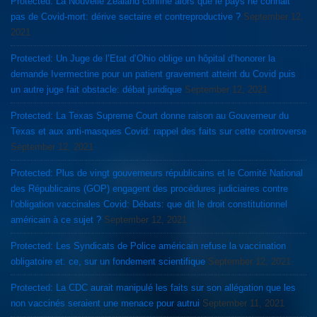
Protected: La Nouvelle Zealand confine alors que le pays ne connait
pas de Covid-mort: dérive sectaire et contreproductive ?
September 12,
2021
Protected: Un Juge de l’Etat d’Ohio oblige un hôpital d’honorer la
demande Ivermectine pour un patient gravement atteint du Covid puis
un autre juge fait obstacle: débat juridique
September 12, 2021
Protected: La Texas Supreme Court donne raison au Gouverneur du
Texas et aux anti-masques Covid: rappel des faits sur cette controverse
September 12, 2021
Protected: Plus de vingt gouverneurs républicains et le Comité National
des Républicains (GOP) engagent des procédures judiciaires contre
l’obligation vaccinales Covid: Débats: que dit le droit constitutionnel
américain à ce sujet ?
September 12, 2021
Protected: Les Syndicats de Police américain refuse la vaccination
obligatoire et. ce, sur un fondement scientifique
September 12, 2021
Protected: La CDC aurait manipulé les faits sur son allégation que les
non vaccinés seraient une menace pour autrui
September 11, 2021