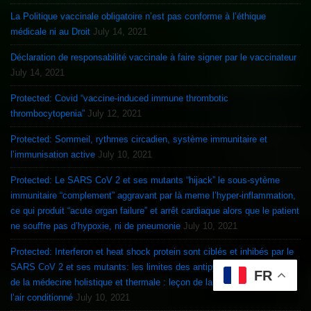
La Politique vaccinale obligatoire n’est pas conforme à l’éthique
médicale ni au Droit
July 14, 2021
Déclaration de responsabilité vaccinale à faire signer par le vaccinateur
July 14, 2021
Protected: Covid “vaccine-induced immune thrombotic
thrombocytopenia”
July 12, 2021
Protected: Sommeil, rythmes circadien, système immunitaire et
l’immunisation active
July 10, 2021
Protected: Le SARS CoV 2 et ses mutants “hijack” le sous-sytème
immunitaire “complement” aggravant par là meme l’hyper-inflammation,
ce qui produit “acute organ failure” et arrêt cardiaque alors que le patient
ne souffre pas d’hypoxie, ni de pneumonie
July 10, 2021
Protected: Interferon et heat shock protein sont ciblés et inhibés par le
SARS CoV 2 et ses mutants: les limites des antipyrétiques et la force
FR
de la médecine holistique et thermale : leçon de la chauve souris et de
l’air conditionné
July 10, 2021