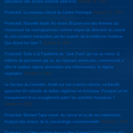
utilisateurs des écrans (internet addiction)
October 16, 2021
Protected: Le nouveau cheval du Centre Holistique
October 15, 2021
Protected: Nouvelle étude: Au moins 90 pour-cent des femmes qui
choisissent les mamogrammes comme moyen de détection du cancer
du sein seraient manipulées par les experts de la médecine moderne.
Que disent les faits ?
October 6, 2021
Protected: Suite à la Pandémie du “Junk Food” qui tue au moins 11
millions de personnes par an, les hôpitaux américains commencent a
offrir le meilleur régime alimentaire anti-inflammatoire, le régime
végétalien.
October 6, 2021
Le Secteur du Cannabis, fondé sur une science robuste, va bientôt
approcher 60 milliards de dollars légitimes en Amérique: Pourquoi un tel
manquement et-ou aveuglement parmi les autorités françaises ?
October 5, 2021
Protected: Bernard Tapie meurt: du cancer et-ou de ses traitements.
Analyse des erreurs de la cancérologie conventionnelle
October 5, 2021
Protected: Le Delta prolifère dans la New England (USA) d’autant plus