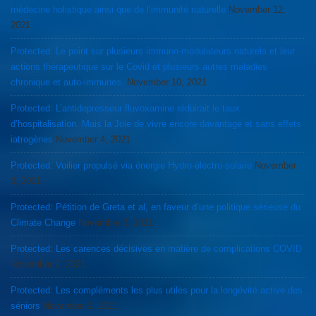
médecine holistique ainsi que de l’immunité naturelle
November 12,
2021
Protected: Le point sur plusieurs immuno-modulateurs naturels et leur
actions thérapeutique sur le Covid et plusieurs autres maladies
chronique et auto-immunes.
November 10, 2021
Protected: L’antidepresseur fluvoxamine réduirait le taux
d’hospitalisation. Mais la Joie de vivre encore davantage et sans effets
iatrogènes
November 4, 2021
Protected: Voilier propulsé via énergie Hydro-électro-solaire
November
3, 2021
Protected: Pétition de Greta et al, en faveur d’une politique sérieuse du
Climate Change
November 2, 2021
Protected: Les carences décisives en matière de complications COVID
November 1, 2021
Protected: Les compléments les plus utiles pour la longévité active des
séniors
November 1, 2021