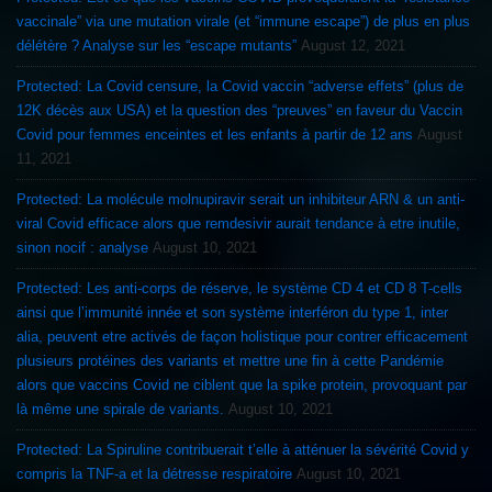
vaccinale” via une mutation virale (et “immune escape”) de plus en plus
délétère ? Analyse sur les “escape mutants”
August 12, 2021
Protected: La Covid censure, la Covid vaccin “adverse effets” (plus de
12K décès aux USA) et la question des “preuves” en faveur du Vaccin
Covid pour femmes enceintes et les enfants à partir de 12 ans
August
11, 2021
Protected: La molécule molnupiravir serait un inhibiteur ARN & un anti-
viral Covid efficace alors que remdesivir aurait tendance à etre inutile,
sinon nocif : analyse
August 10, 2021
Protected: Les anti-corps de réserve, le système CD 4 et CD 8 T-cells
ainsi que l’immunité innée et son système interféron du type 1, inter
alia, peuvent etre activés de façon holistique pour contrer efficacement
plusieurs protéines des variants et mettre une fin à cette Pandémie
alors que vaccins Covid ne ciblent que la spike protein, provoquant par
là même une spirale de variants.
August 10, 2021
Protected: La Spiruline contribuerait t’elle à atténuer la sévérité Covid y
compris la TNF-a et la détresse respiratoire
August 10, 2021