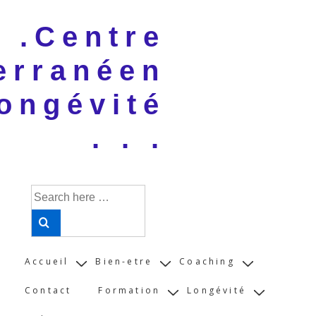
↓
 . .Centre
Skip
to
erranéen
Main
Content
ongévité
. . .
Search
for:
Main
Accueil
Bien-etre
Coaching
Navigation
Contact
Formation
Longévité