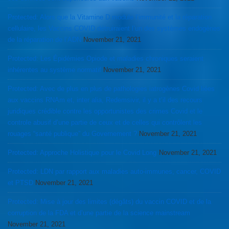
Protected: Alors que la Vitamine D module l’immunité et la réparation
cellulaire, les Vaccins COVID détruiraient l’un des systèmes endogènes
de la réparation de l’ADN
November 21, 2021
Protected: Les Épidémies Opiode et maladies chroniques seraient
inhérentes au système normatif
November 21, 2021
Protected: Avec de plus en plus de pathologies iatrogènes Covid liées
aux vaccins RNAm et, inter alia, Redemsivir, il y a t’il des recours
juridiques crédible contre les opportunistes des crimes Covid et le
controle abusif d’une partie de ceux et de celles qui contrôlent les
rouages “santé publique” du Governement ?
November 21, 2021
Protected: Approche Holistique pour le Covid Long
November 21, 2021
Protected: LDN par rapport aux maladies auto-immunes, cancer, COVID
et PTSD
November 21, 2021
Protected: Mise à jour des limites (dégâts) du vaccin COVID et de la
corruption de la FDA et d’une partie de la science mainstream
November 21, 2021