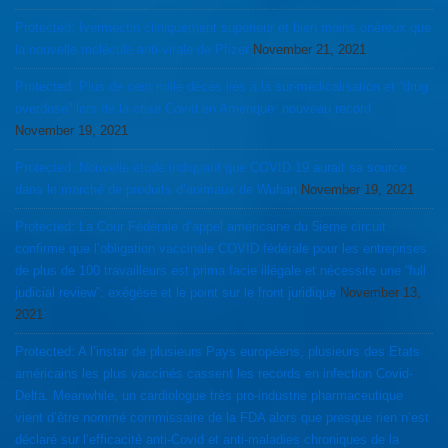
Protected: Ivermectin cliniquement supérieur et bien moins onéreux que
la nouvelle molécule anti-virale de Pfizer
November 21, 2021
Protected: Plus de cent mille décès liés à la sur-médicalisation et “drug
overdose” lors de la crise Covid en Amérique: nouveau record
November 19, 2021
Protected: Nouvelle étude indiquant que COVID 19 aurait sa source
dans le marché de produits d’animaux de Wuhan
November 19, 2021
Protected: La Cour Fédérale d’appel américaine du 5ieme circuit
confirme que l’obligation vaccinale COVID fédérale pour les entreprises
de plus de 100 travailleurs est prima facie illégale et nécessite une “full
judicial review”: exégèse et le point sur le front juridique
November 13,
2021
Protected: A l’instar de plusieurs Pays européens, plusieurs des Etats
américains les plus vaccinés cassent les records en infection Covid-
Delta. Meanwhile, un cardiologue très pro-industrie pharmaceutique
vient d’être nommé commissaire de la FDA alors que presque rien n’est
déclaré sur l’efficacité anti-Covid et anti-maladies chroniques de la