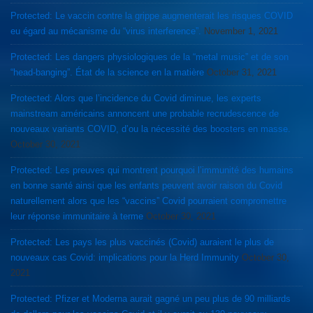
Protected: Le vaccin contre la grippe augmenterait les risques COVID
eu égard au mécanisme du “virus interference”.
November 1, 2021
Protected: Les dangers physiologiques de la “metal music” et de son
“head-banging”. État de la science en la matière
October 31, 2021
Protected: Alors que l’incidence du Covid diminue, les experts
mainstream américains annoncent une probable recrudescence de
nouveaux variants COVID, d’ou la nécessité des boosters en masse.
October 30, 2021
Protected: Les preuves qui montrent pourquoi l’immunité des humains
en bonne santé ainsi que les enfants peuvent avoir raison du Covid
naturellement alors que les “vaccins” Covid pourraient compromettre
leur réponse immunitaire à terme
October 30, 2021
Protected: Les pays les plus vaccinés (Covid) auraient le plus de
nouveaux cas Covid: implications pour la Herd Immunity
October 30,
2021
Protected: Pfizer et Moderna aurait gagné un peu plus de 90 milliards