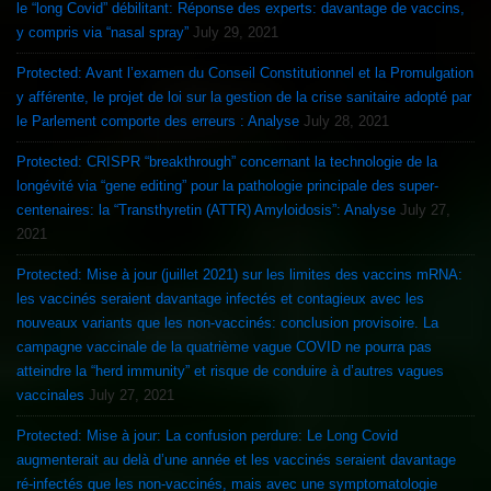
le “long Covid” débilitant: Réponse des experts: davantage de vaccins,
y compris via “nasal spray”
July 29, 2021
Protected: Avant l’examen du Conseil Constitutionnel et la Promulgation
y afférente, le projet de loi sur la gestion de la crise sanitaire adopté par
le Parlement comporte des erreurs : Analyse
July 28, 2021
Protected: CRISPR “breakthrough” concernant la technologie de la
longévité via “gene editing” pour la pathologie principale des super-
centenaires: la “Transthyretin (ATTR) Amyloidosis”: Analyse
July 27,
2021
Protected: Mise à jour (juillet 2021) sur les limites des vaccins mRNA:
les vaccinés seraient davantage infectés et contagieux avec les
nouveaux variants que les non-vaccinés: conclusion provisoire. La
campagne vaccinale de la quatrième vague COVID ne pourra pas
atteindre la “herd immunity” et risque de conduire à d’autres vagues
vaccinales
July 27, 2021
Protected: Mise à jour: La confusion perdure: Le Long Covid
augmenterait au delà d’une année et les vaccinés seraient davantage
ré-infectés que les non-vaccinés, mais avec une symptomatologie