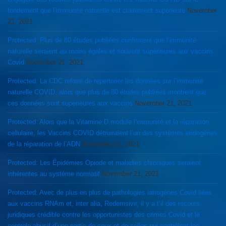
fondement que l’immunité naturelle est clairement supérieure
November
21, 2021
Protected: Plus de 80 études publiées confirment que l’immunité
naturelle seraient au moins égales et souvent supérieures aux vaccins
Covid
November 21, 2021
Protected: La CDC refuse de repertorier les données sur l’immunité
naturelle COVID, alors que plus de 80 études publiées montrent que
ces données sont supérieures aux vaccins
November 21, 2021
Protected: Alors que la Vitamine D module l’immunité et la réparation
cellulaire, les Vaccins COVID détruiraient l’un des systèmes endogènes
de la réparation de l’ADN
November 21, 2021
Protected: Les Épidémies Opiode et maladies chroniques seraient
inhérentes au système normatif
November 21, 2021
Protected: Avec de plus en plus de pathologies iatrogènes Covid liées
aux vaccins RNAm et, inter alia, Redemsivir, il y a t’il des recours
juridiques crédible contre les opportunistes des crimes Covid et le
controle abusif d’une partie de ceux et de celles qui contrôlent les