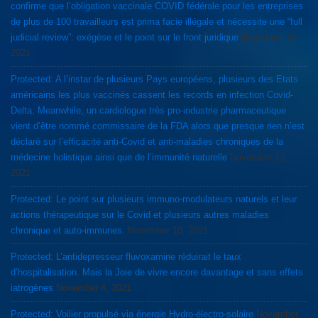
confirme que l’obligation vaccinale COVID fédérale pour les entreprises
de plus de 100 travailleurs est prima facie illégale et nécessite une “full
judicial review”: exégèse et le point sur le front juridique
November 13,
2021
Protected: A l’instar de plusieurs Pays européens, plusieurs des Etats
américains les plus vaccinés cassent les records en infection Covid-
Delta. Meanwhile, un cardiologue très pro-industrie pharmaceutique
vient d’être nommé commissaire de la FDA alors que presque rien n’est
déclaré sur l’efficacité anti-Covid et anti-maladies chroniques de la
médecine holistique ainsi que de l’immunité naturelle
November 12,
2021
Protected: Le point sur plusieurs immuno-modulateurs naturels et leur
actions thérapeutique sur le Covid et plusieurs autres maladies
chronique et auto-immunes.
November 10, 2021
Protected: L’antidepresseur fluvoxamine réduirait le taux
d’hospitalisation. Mais la Joie de vivre encore davantage et sans effets
iatrogènes
November 4, 2021
Protected: Voilier propulsé via énergie Hydro-électro-solaire
November