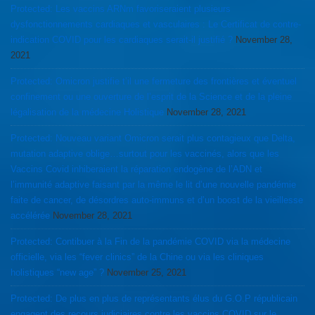
Protected: Les vaccins ARNm favoriseraient plusieurs
dysfonctionnements cardiaques et vasculaires : Le Certificat de contre-
indication COVID pour les cardiaques serait-il justifié ?
November 28,
2021
Protected: Omicron justifie t’il une fermeture des frontières et éventuel
confinement ou une ouverture de l’esprit de la Science et de la pleine
légalisation de la médecine Holistique
November 28, 2021
Protected: Nouveau variant Omicron serait plus contagieux que Delta,
mutation adaptive oblige…surtout pour les vaccinés, alors que les
Vaccins Covid inhiberaient la réparation endogène de l’ADN et
l’immunité adaptive faisant par la même le lit d’une nouvelle pandémie
faite de cancer, de désordres auto-immuns et d’un boost de la vieillesse
accélérée
November 28, 2021
Protected: Contibuer à la Fin de la pandémie COVID via la médecine
officielle, via les “fever clinics” de la Chine ou via les cliniques
holistiques “new age” ?
November 25, 2021
Protected: De plus en plus de représentants élus du G.O.P républicain
engagent des recours judiciaires contre les vaccins COVID sur le