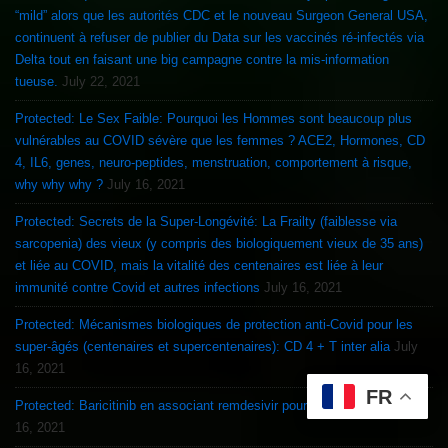
“mild” alors que les autorités CDC et le nouveau Surgeon General USA,
continuent à refuser de publier du Data sur les vaccinés ré-infectés via
Delta tout en faisant une big campagne contre la mis-information
tueuse.
July 22, 2021
Protected: Le Sex Faible: Pourquoi les Hommes sont beaucoup plus
vulnérables au COVID sévère que les femmes ? ACE2, Hormones, CD
4, IL6, genes, neuro-peptides, menstruation, comportement à risque,
why why why ?
July 16, 2021
Protected: Secrets de la Super-Longévité: La Frailty (faiblesse via
sarcopenia) des vieux (y compris des biologiquement vieux de 35 ans)
et liée au COVID, mais la vitalité des centenaires est liée à leur
immunité contre Covid et autres infections
July 16, 2021
Protected: Mécanismes biologiques de protection anti-Covid pour les
super-âgés (centenaires et supercentenaires): CD 4 + T inter alia
July
16, 2021
FR
Protected: Baricitinib en associant remdesivir pour le Covid 19 ?
July
16, 2021