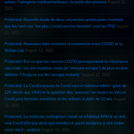
autres, l’iatrogénie médicamenteuse : le poids des preuves
August 12,
2021
Protected: Nouvelle étude de deux universités américaines montrent
que les “anti-vax” les plus “covid vaccine hesitant” sont les PhD
August
12, 2021
Protected: Nouveaux faits montrant la connection entre COVID et la
Wuhan Lab
August 12, 2021
Protected: Est ce que les vaccins COVID provoqueraient la “résistance
vaccinale” via une mutation virale (et “immune escape”) de plus en plus
délétère ? Analyse sur les “escape mutants”
August 12, 2021
Protected: La Covid censure, la Covid vaccin “adverse effets” (plus de
12K décès aux USA) et la question des “preuves” en faveur du Vaccin
Covid pour femmes enceintes et les enfants à partir de 12 ans
August
11, 2021
Protected: La molécule molnupiravir serait un inhibiteur ARN & un anti-
viral Covid efficace alors que remdesivir aurait tendance à etre inutile,
sinon nocif : analyse
August 10, 2021