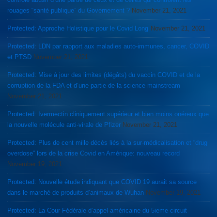
rouages “santé publique” du Governement ?
November 21, 2021
Protected: Approche Holistique pour le Covid Long
November 21, 2021
Protected: LDN par rapport aux maladies auto-immunes, cancer, COVID
et PTSD
November 21, 2021
Protected: Mise à jour des limites (dégâts) du vaccin COVID et de la
corruption de la FDA et d’une partie de la science mainstream
November 21, 2021
Protected: Ivermectin cliniquement supérieur et bien moins onéreux que
la nouvelle molécule anti-virale de Pfizer
November 21, 2021
Protected: Plus de cent mille décès liés à la sur-médicalisation et “drug
overdose” lors de la crise Covid en Amérique: nouveau record
November 19, 2021
Protected: Nouvelle étude indiquant que COVID 19 aurait sa source
dans le marché de produits d’animaux de Wuhan
November 19, 2021
Protected: La Cour Fédérale d’appel américaine du 5ieme circuit