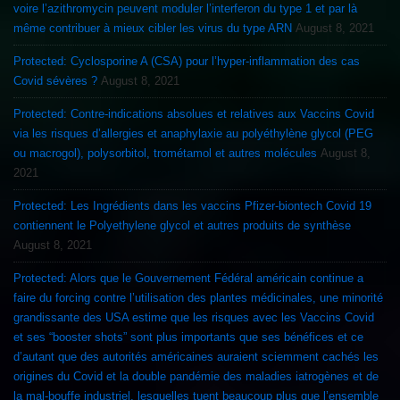
voire l’azithromycin peuvent moduler l’interferon du type 1 et par là
même contribuer à mieux cibler les virus du type ARN
August 8, 2021
Protected: Cyclosporine A (CSA) pour l’hyper-inflammation des cas
Covid sévères ?
August 8, 2021
Protected: Contre-indications absolues et relatives aux Vaccins Covid
via les risques d’allergies et anaphylaxie au polyéthylène glycol (PEG
ou macrogol), polysorbitol, trométamol et autres molécules
August 8,
2021
Protected: Les Ingrédients dans les vaccins Pfizer-biontech Covid 19
contiennent le Polyethylene glycol et autres produits de synthèse
August 8, 2021
Protected: Alors que le Gouvernement Fédéral américain continue a
faire du forcing contre l’utilisation des plantes médicinales, une minorité
grandissante des USA estime que les risques avec les Vaccins Covid
et ses “booster shots” sont plus importants que ses bénéfices et ce
d’autant que des autorités américaines auraient sciemment cachés les
origines du Covid et la double pandémie des maladies iatrogènes et de
la mal-bouffe industriel, lesquelles tuent beaucoup plus que l’ensemble