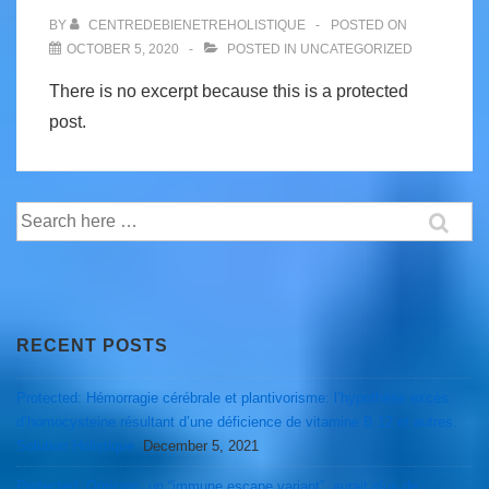
BY
CENTREDEBIENETREHOLISTIQUE
POSTED ON
OCTOBER 5, 2020
POSTED IN
UNCATEGORIZED
There is no excerpt because this is a protected
post.
Search
for:
RECENT POSTS
Protected: Hémorragie cérébrale et plantivorisme: l’hypothèse excès
d’homocysteine résultant d’une déficience de vitamine B 12 et autres.
Solution Holistique.
December 5, 2021
Protected: Omicron, un “immune escape variant”, aurait plus de