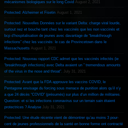
mécanismes biologiques sur le long Covid
August 2, 2021
Protected: Alzheimer et Fisetin
August 1, 2021
Protected: Nouvelles Données sur le variant Delta: charge viral lourde,
surtout nez et bouche tant chez les vaccinés que les non vaccinés et
bcp d’hospitalisation de jeunes avec davantage de “breakthrough
infections” chez les vaccinés: le cas de Provincetown dans le
Massachusetts
August 1, 2021
Protected: Nouveau rapport CDC admet que les vaccinés infectés (ie
“breakthrough infections) avec Delta avaient un ” tremendous amounts
of the virus in the nose and throat”.
July 31, 2021
Protected: Avant que la FDA approuve les vaccins COVID, le
Pentagone envisage du forcing sous menace de punition alors qu’il n’y
a que 24 décès “COVID” (présumés) sur plus d’un million de militaires.
Question: et si les infections coronavirus sur un terrain sain étaient
protectrices ? Analyse
July 31, 2021
Protected: Une étude récente vient de démontrer qu’au moins 3 pour-
cent de jeunes professionnels de la santé en bonne forme ont contracté