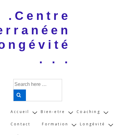
↓
 . .Centre
Skip
to
erranéen
Main
Content
ongévité
. . .
Search
for:
Main
Accueil
Bien-etre
Coaching
Navigation
Contact
Formation
Longévité