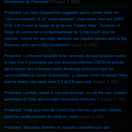
bénéfacteur de l’Humanité ?
August 4, 2021
Protected: Les faits d’aujourd’hui suggèrent que le variant Delta est
“vaccine-resistant” et un “super-spreader”, mais moins létal que SARS
COV 1 et 2 voire la Grippe du pt de vue “Fatality Rate”. Toutefois, le
risque de contracter la symptomatologie du “Long Covid” pour les
masses, surtout les vaccinés, demeure une aubaine juteuse pour le Big
Business ainsi que le Big Government
August 4, 2021
Protected: L’immunité naturelle et les anticorps de neutralisation contre
le Sars Cov 2 provoquée par une ancienne infection COVID et activée
par le savoir-faire holistique serait davantage protectrice que les
vaccins ARNm et chinois (CoronaVac), y compris contre le variant Delta
dont la fatality rate serait entre 0.2 et 0.8 pour-cent.
August 3, 2021
Protected: Lambda variant is vaccine-resistant, so will the next mutated
generation of Delta also escape vaccination immunity ?
August 3, 2021
Protected: Vingt pour-cent de Covid Long chez les vaccinés infectés
parmi les professionnels de santé en Israel
August 2, 2021
Protected: Nouvelles données et nouvelle compréhension des