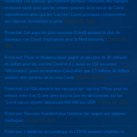
Protected: Les preuves qui montrent pourquoi l’immunité des humains
en bonne santé ainsi que les enfants peuvent avoir raison du Covid
naturellement alors que les “vaccins” Covid pourraient compromettre
leur réponse immunitaire à terme
October 30, 2021
Protected: Les pays les plus vaccinés (Covid) auraient le plus de
nouveaux cas Covid: implications pour la Herd Immunity
October 30,
2021
Protected: Pfizer et Moderna aurait gagné un peu plus de 90 milliards
de dollars pour les vaccins Covid et il y aurait eu 130 nouveaux
“billionnaires” grace au business Covid alors que 2.1 trillions de dollars
auraient étés générés de la crise Covid
October 30, 2021
Protected: La FDA donne le feu vert pour les “vaccins” Pfizer pour les
enfants entre 5 et 11 ans alors qu’à ce jour les déclarations sur les
“Covid vaccin injuries” dépassent 800,000 aux USA
October 30, 2021
Protected: Nouveau Standard pour l’aspirine par rapport aux patients
cardiaques
October 30, 2021
Protected: L’épidémie et la politique du COVID auraient empirées la