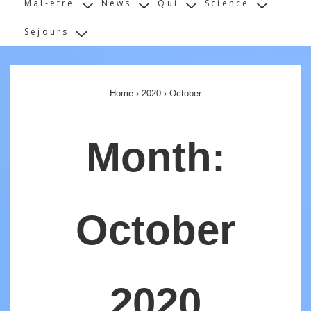
Mal-etre
News
Qui
Science
Séjours
Home
›
2020
›
October
Month:
October
2020