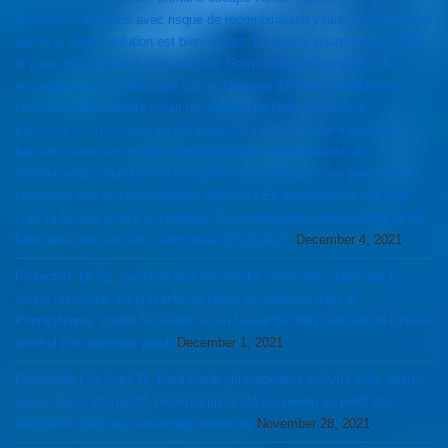
cinquante mutations avec risque de recombinaison virale. Sans que l’on
sache si cette évolution est bien ou pas, l’Industrie pharmakia, la FDA
et ceux qui controlent la plupart des Gouvernements préparent de
nouveaux vaccins alors qu’il y a un faisceau d’indices crédibles que
cette nouvelle variante serait un “cadeau de Noel” venu de la
Providence, en ce sens qu’elle jugulerait Delta, comme toute bonne
bactérie contre les moins bonnes bactéries du microbiota, et
immuniserait naturellement et rapidement le Peuple sans pour autant
provoquer une symptomatologie délétère ! En attendant d’y voir plus
clair, la Bourse (stock exchange), les investisseurs-spéculateurs et les
fabricants des vaccins s’enrichissent “big time”.
December 4, 2021
Protected: Dr Oz, médecin-star des média américains, porté par la
vague holistique, se présente au poste de sénateur dans la
Pennsylvanie “contre les élites” et en faveur du “bon sens” et de l’intérêt
général (the common good)
December 1, 2021
Protected: L’éminent Dr. Paul Marik qui soignaient COVID avec, entre
autres soins alternatifs, l’ivermectin, a été suspendu au profit des
standards médicaux davantage rentables
November 28, 2021