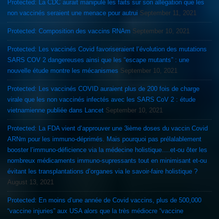
Protected: La CDC aurait manipulé les faits sur son allégation que les
non vaccinés seraient une menace pour autrui
September 11, 2021
Protected: Composition des vaccins RNAm
September 10, 2021
Protected: Les vaccinés Covid favoriseraient l’évolution des mutations
SARS COV 2 dangereuses ainsi que les “escape mutants” : une
nouvelle étude montre les mécanismes
September 10, 2021
Protected: Les vaccinés COVID auraient plus de 200 fois de charge
virale que les non vaccinés infectés avec les SARS CoV 2 : étude
vietnamienne publiée dans Lancet
September 10, 2021
Protected: La FDA vient d’approuver une 3ième doses du vaccin Covid
ARNm pour les immuno-déprimés. Mais pourquoi pas prélalablement
booster l’immuno-déficience via la médecine holistique….et-ou ôter les
nombreux médicaments immuno-supressants tout en minimisant et-ou
évitant les transplantations d’organes via le savoir-faire holistique ?
August 13, 2021
Protected: En moins d’une année de Covid vaccins, plus de 500,000
“vaccine injuries” aux USA alors que la très médiocre “vaccine