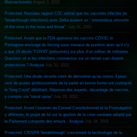
Massachusetts
August 1, 2021
Protected: Nouveau rapport CDC admet que les vaccinés infectés (ie
“breakthrough infections) avec Delta avaient un ” tremendous amounts
of the virus in the nose and throat”.
July 31, 2021
Protected: Avant que la FDA approuve les vaccins COVID, le
Pentagone envisage du forcing sous menace de punition alors qu’il n’y
a que 24 décès “COVID” (présumés) sur plus d’un million de militaires.
Question: et si les infections coronavirus sur un terrain sain étaient
protectrices ? Analyse
July 31, 2021
Protected: Une étude récente vient de démontrer qu’au moins 3 pour-
cent de jeunes professionnels de la santé en bonne forme ont contracté
le “long Covid” débilitant: Réponse des experts: davantage de vaccins,
y compris via “nasal spray”
July 29, 2021
Protected: Avant l’examen du Conseil Constitutionnel et la Promulgation
y afférente, le projet de loi sur la gestion de la crise sanitaire adopté par
le Parlement comporte des erreurs : Analyse
July 28, 2021
Protected: CRISPR “breakthrough” concernant la technologie de la