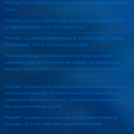
Protected: Les compléments les plus utiles pour la longévité active des
séniors
November 1, 2021
Protected: Le vaccin contre la grippe augmenterait les risques COVID
eu égard au mécanisme du “virus interference”.
November 1, 2021
Protected: Les dangers physiologiques de la “metal music” et de son
“head-banging”. État de la science en la matière
October 31, 2021
Protected: Alors que l’incidence du Covid diminue, les experts
mainstream américains annoncent une probable recrudescence de
nouveaux variants COVID, d’ou la nécessité des boosters en masse.
October 30, 2021
Protected: Les preuves qui montrent pourquoi l’immunité des humains
en bonne santé ainsi que les enfants peuvent avoir raison du Covid
naturellement alors que les “vaccins” Covid pourraient compromettre
leur réponse immunitaire à terme
October 30, 2021
Protected: Les pays les plus vaccinés (Covid) auraient le plus de
nouveaux cas Covid: implications pour la Herd Immunity
October 30,
2021