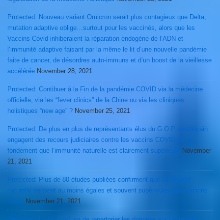
Protected: Nouveau variant Omicron serait plus contagieux que Delta,
mutation adaptive oblige…surtout pour les vaccinés, alors que les
Vaccins Covid inhiberaient la réparation endogène de l’ADN et
l’immunité adaptive faisant par la même le lit d’une nouvelle pandémie
faite de cancer, de désordres auto-immuns et d’un boost de la vieillesse
accélérée
November 28, 2021
Protected: Contibuer à la Fin de la pandémie COVID via la médecine
officielle, via les “fever clinics” de la Chine ou via les cliniques
holistiques “new age” ?
November 25, 2021
Protected: De plus en plus de représentants élus du G.O.P républicain
engagent des recours judiciaires contre les vaccins COVID sur le
fondement que l’immunité naturelle est clairement supérieure
November
21, 2021
Protected: Plus de 80 études publiées confirment que l’immunité
naturelle seraient au moins égales et souvent supérieures aux vaccins
Covid
November 21, 2021
Protected: La CDC refuse de repertorier les données sur l’immunité