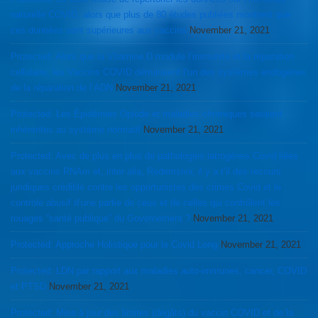
naturelle COVID, alors que plus de 80 études publiées montrent que
ces données sont supérieures aux vaccins
November 21, 2021
Protected: Alors que la Vitamine D module l’immunité et la réparation
cellulaire, les Vaccins COVID détruiraient l’un des systèmes endogènes
de la réparation de l’ADN
November 21, 2021
Protected: Les Épidémies Opiode et maladies chroniques seraient
inhérentes au système normatif
November 21, 2021
Protected: Avec de plus en plus de pathologies iatrogènes Covid liées
aux vaccins RNAm et, inter alia, Redemsivir, il y a t’il des recours
juridiques crédible contre les opportunistes des crimes Covid et le
controle abusif d’une partie de ceux et de celles qui contrôlent les
rouages “santé publique” du Governement ?
November 21, 2021
Protected: Approche Holistique pour le Covid Long
November 21, 2021
Protected: LDN par rapport aux maladies auto-immunes, cancer, COVID
et PTSD
November 21, 2021
Protected: Mise à jour des limites (dégâts) du vaccin COVID et de la