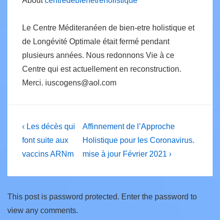
About
centredebienetreholistique
Le Centre Méditeranéen de bien-etre holistique et
de Longévité Optimale était fermé pendant
plusieurs années. Nous redonnons Vie à ce
Centre qui est actuellement en reconstruction.
Merci. iuscogens@aol.com
Post
Previous
Next
‹ Les décès qui
Affinnement de l’Approche
Post
Post
navigation
font suite aux
Holistique pour les Coronavirus.
is
is
vaccins ARNm
mise à jour Février 2021 ›
This post is password protected. Enter the password to
view any comments.