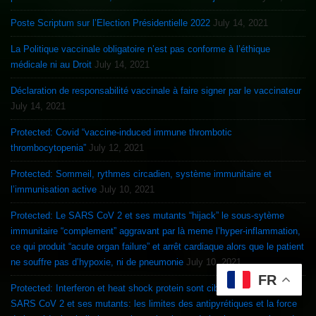
Poste Scriptum sur l’Election Présidentielle 2022
July 14, 2021
La Politique vaccinale obligatoire n’est pas conforme à l’éthique
médicale ni au Droit
July 14, 2021
Déclaration de responsabilité vaccinale à faire signer par le vaccinateur
July 14, 2021
Protected: Covid “vaccine-induced immune thrombotic
thrombocytopenia”
July 12, 2021
Protected: Sommeil, rythmes circadien, système immunitaire et
l’immunisation active
July 10, 2021
Protected: Le SARS CoV 2 et ses mutants “hijack” le sous-sytème
immunitaire “complement” aggravant par là meme l’hyper-inflammation,
ce qui produit “acute organ failure” et arrêt cardiaque alors que le patient
ne souffre pas d’hypoxie, ni de pneumonie
July 10, 2021
FR
Protected: Interferon et heat shock protein sont ciblés et inhibés par le
SARS CoV 2 et ses mutants: les limites des antipyrétiques et la force