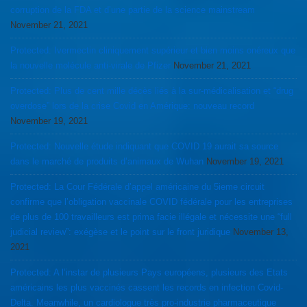
corruption de la FDA et d’une partie de la science mainstream
November 21, 2021
Protected: Ivermectin cliniquement supérieur et bien moins onéreux que
la nouvelle molécule anti-virale de Pfizer
November 21, 2021
Protected: Plus de cent mille décès liés à la sur-médicalisation et “drug
overdose” lors de la crise Covid en Amérique: nouveau record
November 19, 2021
Protected: Nouvelle étude indiquant que COVID 19 aurait sa source
dans le marché de produits d’animaux de Wuhan
November 19, 2021
Protected: La Cour Fédérale d’appel américaine du 5ieme circuit
confirme que l’obligation vaccinale COVID fédérale pour les entreprises
de plus de 100 travailleurs est prima facie illégale et nécessite une “full
judicial review”: exégèse et le point sur le front juridique
November 13,
2021
Protected: A l’instar de plusieurs Pays européens, plusieurs des Etats
américains les plus vaccinés cassent les records en infection Covid-
Delta. Meanwhile, un cardiologue très pro-industrie pharmaceutique