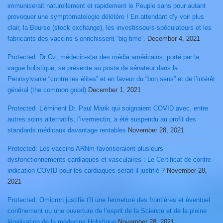
immuniserait naturellement et rapidement le Peuple sans pour autant
provoquer une symptomatologie délétère ! En attendant d’y voir plus
clair, la Bourse (stock exchange), les investisseurs-spéculateurs et les
fabricants des vaccins s’enrichissent “big time”.
December 4, 2021
Protected: Dr Oz, médecin-star des média américains, porté par la
vague holistique, se présente au poste de sénateur dans la
Pennsylvanie “contre les élites” et en faveur du “bon sens” et de l’intérêt
général (the common good)
December 1, 2021
Protected: L’éminent Dr. Paul Marik qui soignaient COVID avec, entre
autres soins alternatifs, l’ivermectin, a été suspendu au profit des
standards médicaux davantage rentables
November 28, 2021
Protected: Les vaccins ARNm favoriseraient plusieurs
dysfonctionnements cardiaques et vasculaires : Le Certificat de contre-
indication COVID pour les cardiaques serait-il justifié ?
November 28,
2021
Protected: Omicron justifie t’il une fermeture des frontières et éventuel
confinement ou une ouverture de l’esprit de la Science et de la pleine
légalisation de la médecine Holistique
November 28, 2021