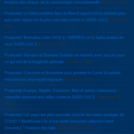
Analyse des erreurs de la cancérologie conventionnelle
October 5, 2021
Protected: Le Delta prolifère dans la New England (USA) d’autant plus
que cette région est la plus vaccinée contre le SARS CoV-2.
October 3,
2021
Protected: Bromaline cible l’ACE-2, TMPRSS2 et la Spike protein du
virus SARS CoV 2
October 2, 2021
Protected: Romarin et Bactérie Subtelis se marient avec succès pour
ce qui est de la longévité optimale
October 2, 2021
Protected: Curcumin et Bromeline pour prévenir le Covid 19 sévère:
mécanismes physiopathologiques
October 2, 2021
Protected: Ananas, Nigelle, Curcumin, Miel et autres substances
naturelles peuvent etre utiles contre le SARS CoV 2.
September 26,
2021
Protected: Les pays les plus vaccinés sont-ils les mieux protégés du
COVID ? Bénéficient t’ils d’une réelle immunité collective (herd
immunity) ? Analyse des faits
September 24, 2021