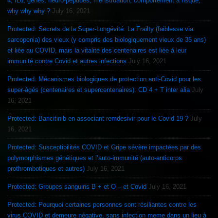
4, IL6, genes, neuro-peptides, menstruation, comportement à risque,
why why why ?
July 16, 2021
Protected: Secrets de la Super-Longévité: La Frailty (faiblesse via
sarcopenia) des vieux (y compris des biologiquement vieux de 35 ans)
et liée au COVID, mais la vitalité des centenaires est liée à leur
immunité contre Covid et autres infections
July 16, 2021
Protected: Mécanismes biologiques de protection anti-Covid pour les
super-âgés (centenaires et supercentenaires): CD 4 + T inter alia
July
16, 2021
Protected: Baricitinib en associant remdesivir pour le Covid 19 ?
July
16, 2021
Protected: Susceptibilités COVID et Gripe sévère impactées par des
polymorphismes génétiques et l’auto-immunité (auto-anticorps
prothrombotiques et autres)
July 16, 2021
Protected: Groupes sanguins B + et O – et Covid
July 16, 2021
Protected: Pourquoi certaines personnes sont résiliantes contre les
virus COVID et demeure négative, sans infection meme dans un lieu à