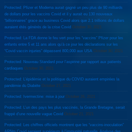
Protected: Pfizer et Moderna aurait gagné un peu plus de 90 milliards
de dollars pour les vaccins Covid et il y aurait eu 130 nouveaux
“billionnaires” grace au business Covid alors que 2.1 trillions de dollars
auraient étés générés de la crise Covid
October 30, 2021
Protected: La FDA donne le feu vert pour les “vaccins” Pfizer pour les
enfants entre 5 et 11 ans alors qu’à ce jour les déclarations sur les
“Covid vaccin injuries” dépassent 800,000 aux USA
October 30, 2021
Protected: Nouveau Standard pour l’aspirine par rapport aux patients
cardiaques
October 30, 2021
Protected: L’épidémie et la politique du COVID auraient empirées la
pandémie du Diabète
October 27, 2021
Protected: Ivermectine: mise à jour
October 26, 2021
Protected: L’un des pays les plus vaccinés, la Grande Bretagne, serait
frappé d’une nouvelle vague Covid
October 21, 2021
Protected: Les chiffres officiels montrent que les “vaccins-inoculation”
ARNm Covid seraient supérieurs à l’immunité naturelle. Analyse des