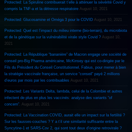
Protected: La Spiruline contribuerait t’elle à atténuer la sévérité Covid y
compris la TNF-a et la détresse respiratoire
August 10, 2021
Protected: Glucosamine et Oméga 3 pour le COVID
August 10, 2021
Protected: Quel est l’impact du milieu interne (bio-terrain), du microbiota
et de la génétique sur la vulnérabilité virale style Covid ?
August 10,
2021
Protected: La République “bananière” de Macron engage une société de
conseil pro-Big Pharma américaine, McKinsey qui est co-dirigée par le
Fils du Président du Conseil Constitutionnel, Fabius, pour mener à bien
la stratégie vaccinale française, un service “conseil” payé 2 millions
d’euros par mois par les contribuables
August 10, 2021
Protected: Les Variants Delta, lambda, celui de la Colombie et autres
infectent de plus en plus les vaccinés: analyse des variants “of
concern”.
August 10, 2021
Protected: La Vaccination COVID, aurait elle un impact sur la fertilité ?
Sur les fausses-couches ? Y a t’il une similarité suffisante entre la
Syncytine-1 et SARS-Cov 2, qui sont tout deux d’origine retrovirale ?