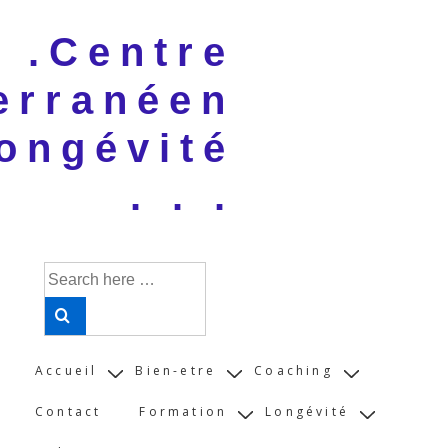
↓
 . .Centre
Skip
to
erranéen
Main
Content
ongévité
. . .
Search
for:
Main
Accueil
Bien-etre
Coaching
Navigation
Contact
Formation
Longévité