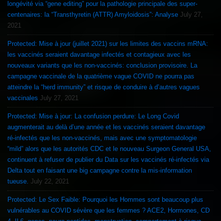
longévité via “gene editing” pour la pathologie principale des super-
centenaires: la “Transthyretin (ATTR) Amyloidosis”: Analyse
July 27,
2021
Protected: Mise à jour (juillet 2021) sur les limites des vaccins mRNA:
les vaccinés seraient davantage infectés et contagieux avec les
nouveaux variants que les non-vaccinés: conclusion provisoire. La
campagne vaccinale de la quatrième vague COVID ne pourra pas
atteindre la “herd immunity” et risque de conduire à d’autres vagues
vaccinales
July 27, 2021
Protected: Mise à jour: La confusion perdure: Le Long Covid
augmenterait au delà d’une année et les vaccinés seraient davantage
ré-infectés que les non-vaccinés, mais avec une symptomatologie
“mild” alors que les autorités CDC et le nouveau Surgeon General USA,
continuent à refuser de publier du Data sur les vaccinés ré-infectés via
Delta tout en faisant une big campagne contre la mis-information
tueuse.
July 22, 2021
Protected: Le Sex Faible: Pourquoi les Hommes sont beaucoup plus
vulnérables au COVID sévère que les femmes ? ACE2, Hormones, CD