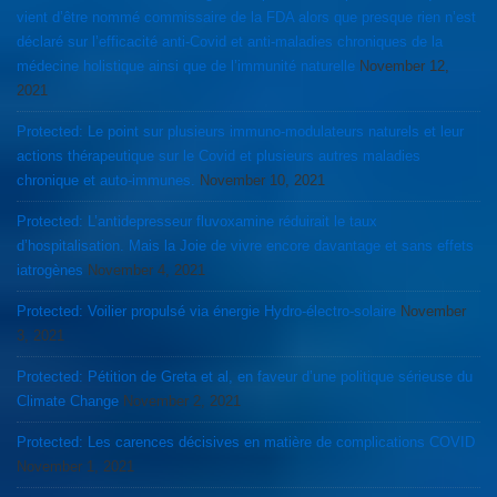
vient d’être nommé commissaire de la FDA alors que presque rien n’est
déclaré sur l’efficacité anti-Covid et anti-maladies chroniques de la
médecine holistique ainsi que de l’immunité naturelle
November 12,
2021
Protected: Le point sur plusieurs immuno-modulateurs naturels et leur
actions thérapeutique sur le Covid et plusieurs autres maladies
chronique et auto-immunes.
November 10, 2021
Protected: L’antidepresseur fluvoxamine réduirait le taux
d’hospitalisation. Mais la Joie de vivre encore davantage et sans effets
iatrogènes
November 4, 2021
Protected: Voilier propulsé via énergie Hydro-électro-solaire
November
3, 2021
Protected: Pétition de Greta et al, en faveur d’une politique sérieuse du
Climate Change
November 2, 2021
Protected: Les carences décisives en matière de complications COVID
November 1, 2021