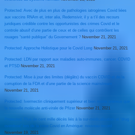
Protected: Avec de plus en plus de pathologies iatrogènes Covid liées
aux vaccins RNAm et, inter alia, Redemsivir, il y a t’il des recours
juridiques crédible contre les opportunistes des crimes Covid et le
controle abusif d’une partie de ceux et de celles qui contrôlent les
rouages “santé publique” du Governement ?
November 21, 2021
Protected: Approche Holistique pour le Covid Long
November 21, 2021
Protected: LDN par rapport aux maladies auto-immunes, cancer, COVID
et PTSD
November 21, 2021
Protected: Mise à jour des limites (dégâts) du vaccin COVID et de la
corruption de la FDA et d’une partie de la science mainstream
November 21, 2021
Protected: Ivermectin cliniquement supérieur et bien moins onéreux que
la nouvelle molécule anti-virale de Pfizer
November 21, 2021
Protected: Plus de cent mille décès liés à la sur-médicalisation et “drug
overdose” lors de la crise Covid en Amérique: nouveau record
November 19, 2021