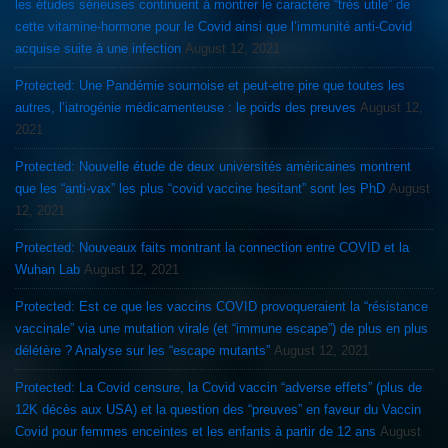
les études sérieuses continuent à montrer le caractère “très utile” de
cette vitamine-hormone pour le Covid ainsi que l’immunité anti-Covid
acquise suite à une infection
August 12, 2021
Protected: Une Pandémie sournoise et peut-etre pire que toutes les
autres, l’iatrogénie médicamenteuse : le poids des preuves
August 12,
2021
Protected: Nouvelle étude de deux universités américaines montrent
que les “anti-vax” les plus “covid vaccine hesitant” sont les PhD
August
12, 2021
Protected: Nouveaux faits montrant la connection entre COVID et la
Wuhan Lab
August 12, 2021
Protected: Est ce que les vaccins COVID provoqueraient la “résistance
vaccinale” via une mutation virale (et “immune escape”) de plus en plus
délétère ? Analyse sur les “escape mutants”
August 12, 2021
Protected: La Covid censure, la Covid vaccin “adverse effets” (plus de
12K décès aux USA) et la question des “preuves” en faveur du Vaccin
Covid pour femmes enceintes et les enfants à partir de 12 ans
August