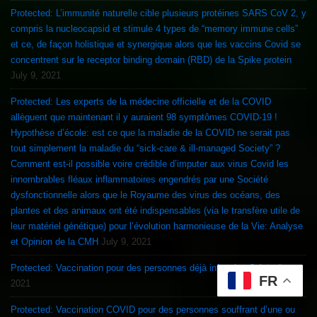
Protected: L’immunité naturelle cible plusieurs protéines SARS CoV 2, y
compris la nucleocapsid et stimule 4 types de “memory immune cells”
et ce, de façon holistique et synergique alors que les vaccins Covid se
concentrent sur le receptor binding domain (RBD) de la Spike protein
July 9, 2021
Protected: Les experts de la médecine officielle et de la COVID
allèguent que maintenant il y auraient 98 symptômes COVID-19 !
Hypothèse d’école: est ce que la maladie de la COVID ne serait pas
tout simplement la maladie du “sick-care & ill-managed Society” ?
Comment est-il possible voire crédible d’imputer aux virus Covid les
innombrables fléaux inflammatoires engendrés par une Société
dysfonctionnelle alors que le Royaume des virus des océans, des
plantes et des animaux ont été indispensables (via le transfère utile de
leur matériel génétique) pour l’évolution harmonieuse de la Vie: Analyse
et Opinion de la CMH
July 9, 2021
Protected: Vaccination pour des personnes déjà infectées ?
July 9,
FR
2021
Protected: Vaccination COVID pour des personnes souffrant d’une ou