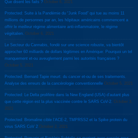
Que disent les faits ?
October 6, 2021
Protected: Suite à la Pandémie du “Junk Food” qui tue au moins 11
millions de personnes par an, les hôpitaux américains commencent a
offrir le meilleur régime alimentaire anti-inflammatoire, le régime
végétalien.
October 6, 2021
Le Secteur du Cannabis, fondé sur une science robuste, va bientôt
approcher 60 milliards de dollars légitimes en Amérique: Pourquoi un tel
manquement et-ou aveuglement parmi les autorités françaises ?
October 5, 2021
Protected: Bernard Tapie meurt: du cancer et-ou de ses traitements.
Analyse des erreurs de la cancérologie conventionnelle
October 5, 2021
Protected: Le Delta prolifère dans la New England (USA) d’autant plus
que cette région est la plus vaccinée contre le SARS CoV-2.
October 3,
2021
Protected: Bromaline cible l’ACE-2, TMPRSS2 et la Spike protein du
virus SARS CoV 2
October 2, 2021
Protected: Romarin et Bactérie Subtelis se marient avec succès pour