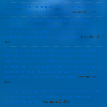
Protected: Nouvelle étude indiquant que COVID 19 aurait sa source
dans le marché de produits d’animaux de Wuhan
November 19, 2021
Protected: La Cour Fédérale d’appel américaine du 5ieme circuit
confirme que l’obligation vaccinale COVID fédérale pour les entreprises
de plus de 100 travailleurs est prima facie illégale et nécessite une “full
judicial review”: exégèse et le point sur le front juridique
November 13,
2021
Protected: A l’instar de plusieurs Pays européens, plusieurs des Etats
américains les plus vaccinés cassent les records en infection Covid-
Delta. Meanwhile, un cardiologue très pro-industrie pharmaceutique
vient d’être nommé commissaire de la FDA alors que presque rien n’est
déclaré sur l’efficacité anti-Covid et anti-maladies chroniques de la
médecine holistique ainsi que de l’immunité naturelle
November 12,
2021
Protected: Le point sur plusieurs immuno-modulateurs naturels et leur
actions thérapeutique sur le Covid et plusieurs autres maladies
chronique et auto-immunes.
November 10, 2021