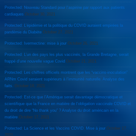
Protected: Nouveau Standard pour l’aspirine par rapport aux patients
cardiaques
October 30, 2021
Protected: L’épidémie et la politique du COVID auraient empirées la
pandémie du Diabète
October 27, 2021
Protected: Ivermectine: mise à jour
October 26, 2021
Protected: L’un des pays les plus vaccinés, la Grande Bretagne, serait
frappé d’une nouvelle vague Covid
October 21, 2021
Protected: Les chiffres officiels montrent que les “vaccins-inoculation”
ARNm Covid seraient supérieurs à l’immunité naturelle. Analyse des
faits.
October 18, 2021
Protected: Est-ce que l’Amérique serait davantage démocratique et
scientifique que la France en matière de l’obligation vaccinale COVID et
du droit de dire “No thank you” ? Analyse du droit américain en la
matière
October 17, 2021
Protected: La Science et les Vaccins COVID. Mise à jour
October 17,
2021