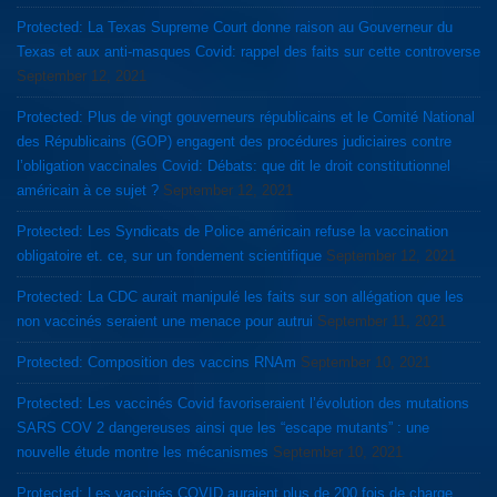
Protected: La Texas Supreme Court donne raison au Gouverneur du
Texas et aux anti-masques Covid: rappel des faits sur cette controverse
September 12, 2021
Protected: Plus de vingt gouverneurs républicains et le Comité National
des Républicains (GOP) engagent des procédures judiciaires contre
l’obligation vaccinales Covid: Débats: que dit le droit constitutionnel
américain à ce sujet ?
September 12, 2021
Protected: Les Syndicats de Police américain refuse la vaccination
obligatoire et. ce, sur un fondement scientifique
September 12, 2021
Protected: La CDC aurait manipulé les faits sur son allégation que les
non vaccinés seraient une menace pour autrui
September 11, 2021
Protected: Composition des vaccins RNAm
September 10, 2021
Protected: Les vaccinés Covid favoriseraient l’évolution des mutations
SARS COV 2 dangereuses ainsi que les “escape mutants” : une
nouvelle étude montre les mécanismes
September 10, 2021
Protected: Les vaccinés COVID auraient plus de 200 fois de charge