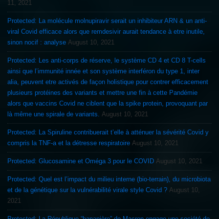
11, 2021
Protected: La molécule molnupiravir serait un inhibiteur ARN & un anti-
viral Covid efficace alors que remdesivir aurait tendance à etre inutile,
sinon nocif : analyse
August 10, 2021
Protected: Les anti-corps de réserve, le système CD 4 et CD 8 T-cells
ainsi que l’immunité innée et son système interféron du type 1, inter
alia, peuvent etre activés de façon holistique pour contrer efficacement
plusieurs protéines des variants et mettre une fin à cette Pandémie
alors que vaccins Covid ne ciblent que la spike protein, provoquant par
là même une spirale de variants.
August 10, 2021
Protected: La Spiruline contribuerait t’elle à atténuer la sévérité Covid y
compris la TNF-a et la détresse respiratoire
August 10, 2021
Protected: Glucosamine et Oméga 3 pour le COVID
August 10, 2021
Protected: Quel est l’impact du milieu interne (bio-terrain), du microbiota
et de la génétique sur la vulnérabilité virale style Covid ?
August 10,
2021
Protected: La République “bananière” de Macron engage une société de