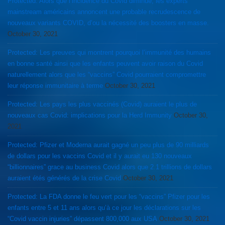
Protected: Alors que l’incidence du Covid diminue, les experts
mainstream américains annoncent une probable recrudescence de
nouveaux variants COVID, d’ou la nécessité des boosters en masse.
October 30, 2021
Protected: Les preuves qui montrent pourquoi l’immunité des humains
en bonne santé ainsi que les enfants peuvent avoir raison du Covid
naturellement alors que les “vaccins” Covid pourraient compromettre
leur réponse immunitaire à terme
October 30, 2021
Protected: Les pays les plus vaccinés (Covid) auraient le plus de
nouveaux cas Covid: implications pour la Herd Immunity
October 30,
2021
Protected: Pfizer et Moderna aurait gagné un peu plus de 90 milliards
de dollars pour les vaccins Covid et il y aurait eu 130 nouveaux
“billionnaires” grace au business Covid alors que 2.1 trillions de dollars
auraient étés générés de la crise Covid
October 30, 2021
Protected: La FDA donne le feu vert pour les “vaccins” Pfizer pour les
enfants entre 5 et 11 ans alors qu’à ce jour les déclarations sur les
“Covid vaccin injuries” dépassent 800,000 aux USA
October 30, 2021