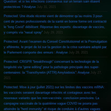
Question: et si les infections coronavirus sur un terrain sain étaient
protectrices ? Analyse
July 31, 2021
Protected: Une étude récente vient de démontrer qu’au moins 3 pour-
cent de jeunes professionnels de la santé en bonne forme ont contracté
le “long Covid” débilitant: Réponse des experts: davantage de vaccins,
y compris via “nasal spray”
July 29, 2021
Protected: Avant l’examen du Conseil Constitutionnel et la Promulgation
y afférente, le projet de loi sur la gestion de la crise sanitaire adopté par
le Parlement comporte des erreurs : Analyse
July 28, 2021
Protected: CRISPR “breakthrough” concernant la technologie de la
longévité via “gene editing” pour la pathologie principale des super-
centenaires: la “Transthyretin (ATTR) Amyloidosis”: Analyse
July 27,
2021
Protected: Mise à jour (juillet 2021) sur les limites des vaccins mRNA:
les vaccinés seraient davantage infectés et contagieux avec les
nouveaux variants que les non-vaccinés: conclusion provisoire. La
campagne vaccinale de la quatrième vague COVID ne pourra pas
atteindre la “herd immunity” et risque de conduire à d’autres vagues