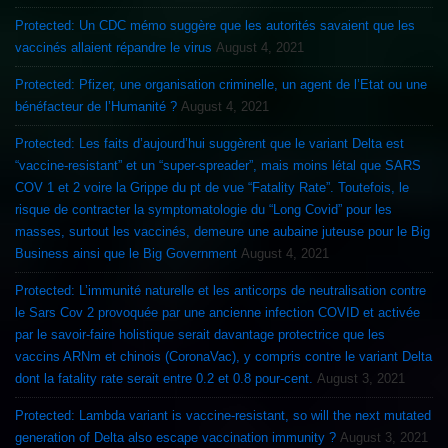
Protected: Un CDC mémo suggère que les autorités savaient que les
vaccinés allaient répandre le virus
August 4, 2021
Protected: Pfizer, une organisation criminelle, un agent de l’Etat ou une
bénéfacteur de l’Humanité ?
August 4, 2021
Protected: Les faits d’aujourd’hui suggèrent que le variant Delta est
“vaccine-resistant” et un “super-spreader”, mais moins létal que SARS
COV 1 et 2 voire la Grippe du pt de vue “Fatality Rate”. Toutefois, le
risque de contracter la symptomatologie du “Long Covid” pour les
masses, surtout les vaccinés, demeure une aubaine juteuse pour le Big
Business ainsi que le Big Government
August 4, 2021
Protected: L’immunité naturelle et les anticorps de neutralisation contre
le Sars Cov 2 provoquée par une ancienne infection COVID et activée
par le savoir-faire holistique serait davantage protectrice que les
vaccins ARNm et chinois (CoronaVac), y compris contre le variant Delta
dont la fatality rate serait entre 0.2 et 0.8 pour-cent.
August 3, 2021
Protected: Lambda variant is vaccine-resistant, so will the next mutated
generation of Delta also escape vaccination immunity ?
August 3, 2021