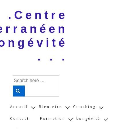
↓
 . .Centre
Skip
to
erranéen
Main
Content
ongévité
. . .
Search
for:
Main
Accueil
Bien-etre
Coaching
Navigation
Contact
Formation
Longévité