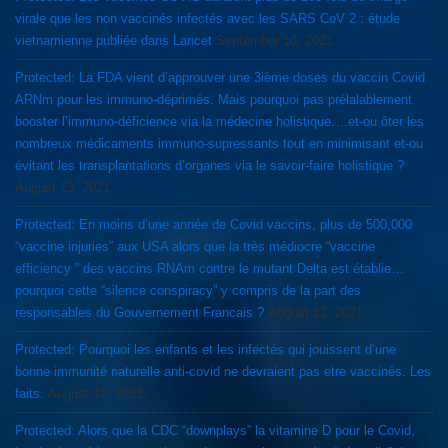
virale que les non vaccinés infectés avec les SARS CoV 2 : étude
vietnamienne publiée dans Lancet
September 10, 2021
Protected: La FDA vient d’approuver une 3ième doses du vaccin Covid
ARNm pour les immuno-déprimés. Mais pourquoi pas prélalablement
booster l’immuno-déficience via la médecine holistique….et-ou ôter les
nombreux médicaments immuno-supressants tout en minimisant et-ou
évitant les transplantations d’organes via le savoir-faire holistique ?
August 13, 2021
Protected: En moins d’une année de Covid vaccins, plus de 500,000
“vaccine injuries” aux USA alors que la très médiocre “vaccine
efficiency ” des vaccins RNAm contre le mutant Delta est établie…
pourquoi cette “silence conspiracy” y compris de la part des
responsables du Gouvernement Francais ?
August 12, 2021
Protected: Pourquoi les enfants et les infectés qui jouissent d’une
bonne immunité naturelle anti-covid ne devraient pas etre vaccinés. Les
faits.
August 12, 2021
Protected: Alors que la CDC “downplays” la vitamine D pour le Covid,