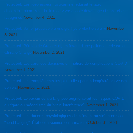
Protected: L’antidepresseur fluvoxamine réduirait le taux
d’hospitalisation. Mais la Joie de vivre encore davantage et sans effets
iatrogènes
November 4, 2021
Protected: Voilier propulsé via énergie Hydro-électro-solaire
November
3, 2021
Protected: Pétition de Greta et al, en faveur d’une politique sérieuse du
Climate Change
November 2, 2021
Protected: Les carences décisives en matière de complications COVID
November 1, 2021
Protected: Les compléments les plus utiles pour la longévité active des
séniors
November 1, 2021
Protected: Le vaccin contre la grippe augmenterait les risques COVID
eu égard au mécanisme du “virus interference”.
November 1, 2021
Protected: Les dangers physiologiques de la “metal music” et de son
“head-banging”. État de la science en la matière
October 31, 2021