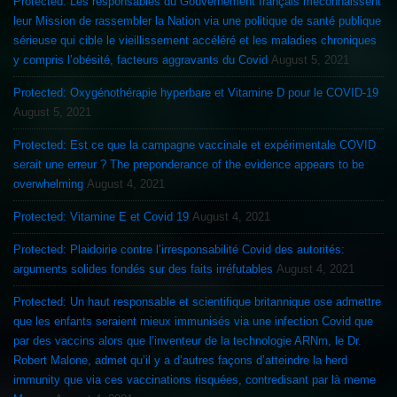
Protected: Les responsables du Gouvernement français méconnaissent
leur Mission de rassembler la Nation via une politique de santé publique
sérieuse qui cible le vieillissement accéléré et les maladies chroniques
y compris l’obésité, facteurs aggravants du Covid
August 5, 2021
Protected: Oxygénothérapie hyperbare et Vitamine D pour le COVID-19
August 5, 2021
Protected: Est ce que la campagne vaccinale et expérimentale COVID
serait une erreur ? The preponderance of the evidence appears to be
overwhelming
August 4, 2021
Protected: Vitamine E et Covid 19
August 4, 2021
Protected: Plaidoirie contre l’irresponsabilité Covid des autorités:
arguments solides fondés sur des faits irréfutables
August 4, 2021
Protected: Un haut responsable et scientifique britannique ose admettre
que les enfants seraient mieux immunisés via une infection Covid que
par des vaccins alors que l’inventeur de la technologie ARNm, le Dr.
Robert Malone, admet qu’il y a d’autres façons d’atteindre la herd
immunity que via ces vaccinations risquées, contredisant par là meme