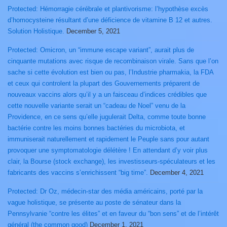
Protected: Hémorragie cérébrale et plantivorisme: l’hypothèse excès
d’homocysteine résultant d’une déficience de vitamine B 12 et autres.
Solution Holistique.
December 5, 2021
Protected: Omicron, un “immune escape variant”, aurait plus de
cinquante mutations avec risque de recombinaison virale. Sans que l’on
sache si cette évolution est bien ou pas, l’Industrie pharmakia, la FDA
et ceux qui controlent la plupart des Gouvernements préparent de
nouveaux vaccins alors qu’il y a un faisceau d’indices crédibles que
cette nouvelle variante serait un “cadeau de Noel” venu de la
Providence, en ce sens qu’elle jugulerait Delta, comme toute bonne
bactérie contre les moins bonnes bactéries du microbiota, et
immuniserait naturellement et rapidement le Peuple sans pour autant
provoquer une symptomatologie délétère ! En attendant d’y voir plus
clair, la Bourse (stock exchange), les investisseurs-spéculateurs et les
fabricants des vaccins s’enrichissent “big time”.
December 4, 2021
Protected: Dr Oz, médecin-star des média américains, porté par la
vague holistique, se présente au poste de sénateur dans la
Pennsylvanie “contre les élites” et en faveur du “bon sens” et de l’intérêt
général (the common good)
December 1, 2021