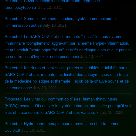
Protected: Covid “vaccine-induced immune thrombotic
thrombocytopenia”
July 12, 2021
Protected: Sommeil, rythmes circadien, système immunitaire et
l’immunisation active
July 10, 2021
Protected: Le SARS CoV 2 et ses mutants “hijack” le sous-sytème
immunitaire “complement” aggravant par là meme l’hyper-inflammation,
ce qui produit “acute organ failure” et arrêt cardiaque alors que le patient
ne souffre pas d’hypoxie, ni de pneumonie
July 10, 2021
Protected: Interferon et heat shock protein sont ciblés et inhibés par le
SARS CoV 2 et ses mutants: les limites des antipyrétiques et la force
de la médecine holistique et thermale : leçon de la chauve souris et de
l’air conditionné
July 10, 2021
Protected: Les virus du “common cold” (les “human rhinoviruses
(HRVs)) peuvent t’ils activer le système immunitaire innée pour qu’il soit
plus efficace contre le SARS CoV 2 et ses variants ?
July 10, 2021
Protected: Hydrothermothérapie pour la prévention et le traitement
Covid-19
July 10, 2021