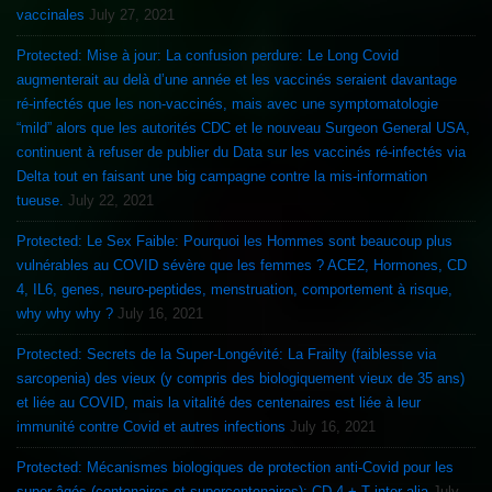
vaccinales
July 27, 2021
Protected: Mise à jour: La confusion perdure: Le Long Covid
augmenterait au delà d’une année et les vaccinés seraient davantage
ré-infectés que les non-vaccinés, mais avec une symptomatologie
“mild” alors que les autorités CDC et le nouveau Surgeon General USA,
continuent à refuser de publier du Data sur les vaccinés ré-infectés via
Delta tout en faisant une big campagne contre la mis-information
tueuse.
July 22, 2021
Protected: Le Sex Faible: Pourquoi les Hommes sont beaucoup plus
vulnérables au COVID sévère que les femmes ? ACE2, Hormones, CD
4, IL6, genes, neuro-peptides, menstruation, comportement à risque,
why why why ?
July 16, 2021
Protected: Secrets de la Super-Longévité: La Frailty (faiblesse via
sarcopenia) des vieux (y compris des biologiquement vieux de 35 ans)
et liée au COVID, mais la vitalité des centenaires est liée à leur
immunité contre Covid et autres infections
July 16, 2021
Protected: Mécanismes biologiques de protection anti-Covid pour les
super-âgés (centenaires et supercentenaires): CD 4 + T inter alia
July