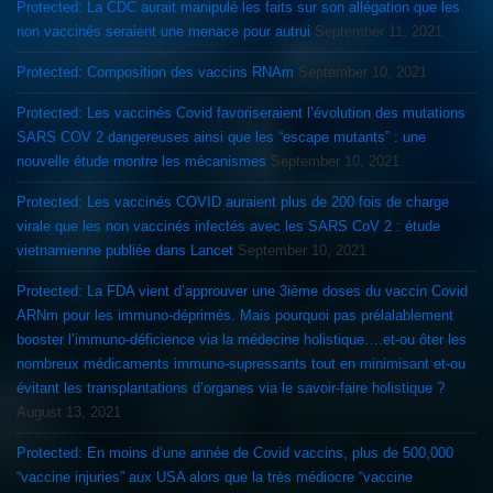
Protected: La CDC aurait manipulé les faits sur son allégation que les
non vaccinés seraient une menace pour autrui
September 11, 2021
Protected: Composition des vaccins RNAm
September 10, 2021
Protected: Les vaccinés Covid favoriseraient l’évolution des mutations
SARS COV 2 dangereuses ainsi que les “escape mutants” : une
nouvelle étude montre les mécanismes
September 10, 2021
Protected: Les vaccinés COVID auraient plus de 200 fois de charge
virale que les non vaccinés infectés avec les SARS CoV 2 : étude
vietnamienne publiée dans Lancet
September 10, 2021
Protected: La FDA vient d’approuver une 3ième doses du vaccin Covid
ARNm pour les immuno-déprimés. Mais pourquoi pas prélalablement
booster l’immuno-déficience via la médecine holistique….et-ou ôter les
nombreux médicaments immuno-supressants tout en minimisant et-ou
évitant les transplantations d’organes via le savoir-faire holistique ?
August 13, 2021
Protected: En moins d’une année de Covid vaccins, plus de 500,000
“vaccine injuries” aux USA alors que la très médiocre “vaccine