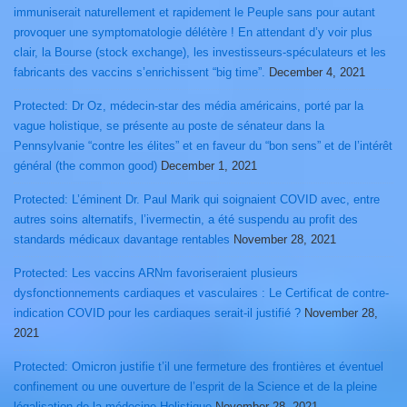
immuniserait naturellement et rapidement le Peuple sans pour autant
provoquer une symptomatologie délétère ! En attendant d’y voir plus
clair, la Bourse (stock exchange), les investisseurs-spéculateurs et les
fabricants des vaccins s’enrichissent “big time”.
December 4, 2021
Protected: Dr Oz, médecin-star des média américains, porté par la
vague holistique, se présente au poste de sénateur dans la
Pennsylvanie “contre les élites” et en faveur du “bon sens” et de l’intérêt
général (the common good)
December 1, 2021
Protected: L’éminent Dr. Paul Marik qui soignaient COVID avec, entre
autres soins alternatifs, l’ivermectin, a été suspendu au profit des
standards médicaux davantage rentables
November 28, 2021
Protected: Les vaccins ARNm favoriseraient plusieurs
dysfonctionnements cardiaques et vasculaires : Le Certificat de contre-
indication COVID pour les cardiaques serait-il justifié ?
November 28,
2021
Protected: Omicron justifie t’il une fermeture des frontières et éventuel
confinement ou une ouverture de l’esprit de la Science et de la pleine
légalisation de la médecine Holistique
November 28, 2021