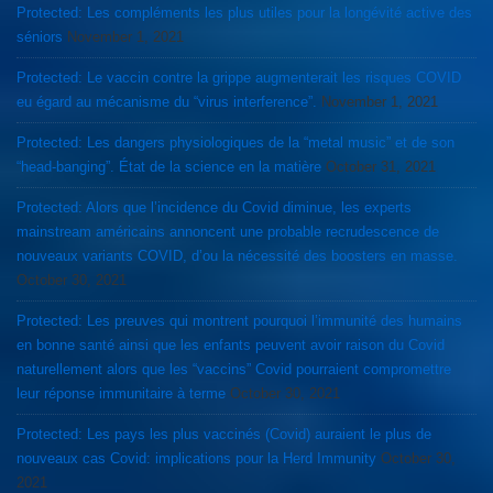
Protected: Les compléments les plus utiles pour la longévité active des
séniors
November 1, 2021
Protected: Le vaccin contre la grippe augmenterait les risques COVID
eu égard au mécanisme du “virus interference”.
November 1, 2021
Protected: Les dangers physiologiques de la “metal music” et de son
“head-banging”. État de la science en la matière
October 31, 2021
Protected: Alors que l’incidence du Covid diminue, les experts
mainstream américains annoncent une probable recrudescence de
nouveaux variants COVID, d’ou la nécessité des boosters en masse.
October 30, 2021
Protected: Les preuves qui montrent pourquoi l’immunité des humains
en bonne santé ainsi que les enfants peuvent avoir raison du Covid
naturellement alors que les “vaccins” Covid pourraient compromettre
leur réponse immunitaire à terme
October 30, 2021
Protected: Les pays les plus vaccinés (Covid) auraient le plus de
nouveaux cas Covid: implications pour la Herd Immunity
October 30,
2021