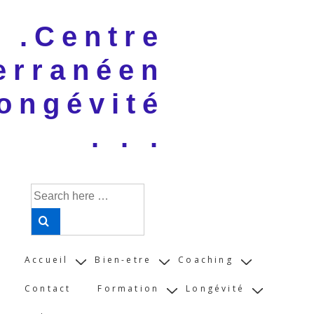
↓
 . .Centre
Skip
to
erranéen
Main
Content
ongévité
. . .
Search
for:
Main
Accueil
Bien-etre
Coaching
Navigation
Contact
Formation
Longévité