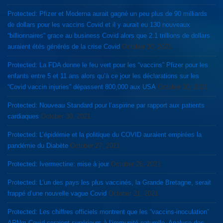
Protected: Pfizer et Moderna aurait gagné un peu plus de 90 milliards
de dollars pour les vaccins Covid et il y aurait eu 130 nouveaux
“billionnaires” grace au business Covid alors que 2.1 trillions de dollars
auraient étés générés de la crise Covid
October 30, 2021
Protected: La FDA donne le feu vert pour les “vaccins” Pfizer pour les
enfants entre 5 et 11 ans alors qu’à ce jour les déclarations sur les
“Covid vaccin injuries” dépassent 800,000 aux USA
October 30, 2021
Protected: Nouveau Standard pour l’aspirine par rapport aux patients
cardiaques
October 30, 2021
Protected: L’épidémie et la politique du COVID auraient empirées la
pandémie du Diabète
October 27, 2021
Protected: Ivermectine: mise à jour
October 26, 2021
Protected: L’un des pays les plus vaccinés, la Grande Bretagne, serait
frappé d’une nouvelle vague Covid
October 21, 2021
Protected: Les chiffres officiels montrent que les “vaccins-inoculation”
ARNm Covid seraient supérieurs à l’immunité naturelle. Analyse des