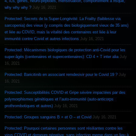
4, IL6, genes, neuro-peptides, menstruation, comportement à risque,
why why why ?
July 16, 2021
Protected: Secrets de la Super-Longévité: La Frailty (faiblesse via
sarcopenia) des vieux (y compris des biologiquement vieux de 35 ans)
et liée au COVID, mais la vitalité des centenaires est liée à leur
immunité contre Covid et autres infections
July 16, 2021
Protected: Mécanismes biologiques de protection anti-Covid pour les
super-âgés (centenaires et supercentenaires): CD 4 + T inter alia
July
16, 2021
Protected: Baricitinib en associant remdesivir pour le Covid 19 ?
July
16, 2021
Protected: Susceptibilités COVID et Gripe sévère impactées par des
polymorphismes génétiques et l’auto-immunité (auto-anticorps
prothrombotiques et autres)
July 16, 2021
Protected: Groupes sanguins B + et O – et Covid
July 16, 2021
Protected: Pourquoi certaines personnes sont résiliantes contre les
virus COVID et demeure négative, sans infection meme dans un lieu à