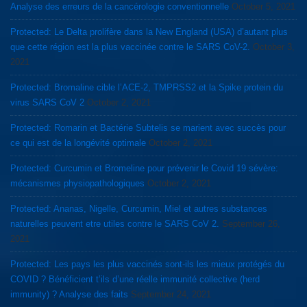
Analyse des erreurs de la cancérologie conventionnelle
October 5, 2021
Protected: Le Delta prolifère dans la New England (USA) d’autant plus
que cette région est la plus vaccinée contre le SARS CoV-2.
October 3,
2021
Protected: Bromaline cible l’ACE-2, TMPRSS2 et la Spike protein du
virus SARS CoV 2
October 2, 2021
Protected: Romarin et Bactérie Subtelis se marient avec succès pour
ce qui est de la longévité optimale
October 2, 2021
Protected: Curcumin et Bromeline pour prévenir le Covid 19 sévère:
mécanismes physiopathologiques
October 2, 2021
Protected: Ananas, Nigelle, Curcumin, Miel et autres substances
naturelles peuvent etre utiles contre le SARS CoV 2.
September 26,
2021
Protected: Les pays les plus vaccinés sont-ils les mieux protégés du
COVID ? Bénéficient t’ils d’une réelle immunité collective (herd
immunity) ? Analyse des faits
September 24, 2021