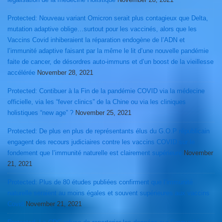
Protected: Nouveau variant Omicron serait plus contagieux que Delta,
mutation adaptive oblige…surtout pour les vaccinés, alors que les
Vaccins Covid inhiberaient la réparation endogène de l’ADN et
l’immunité adaptive faisant par la même le lit d’une nouvelle pandémie
faite de cancer, de désordres auto-immuns et d’un boost de la vieillesse
accélérée
November 28, 2021
Protected: Contibuer à la Fin de la pandémie COVID via la médecine
officielle, via les “fever clinics” de la Chine ou via les cliniques
holistiques “new age” ?
November 25, 2021
Protected: De plus en plus de représentants élus du G.O.P républicain
engagent des recours judiciaires contre les vaccins COVID sur le
fondement que l’immunité naturelle est clairement supérieure
November
21, 2021
Protected: Plus de 80 études publiées confirment que l’immunité
naturelle seraient au moins égales et souvent supérieures aux vaccins
Covid
November 21, 2021