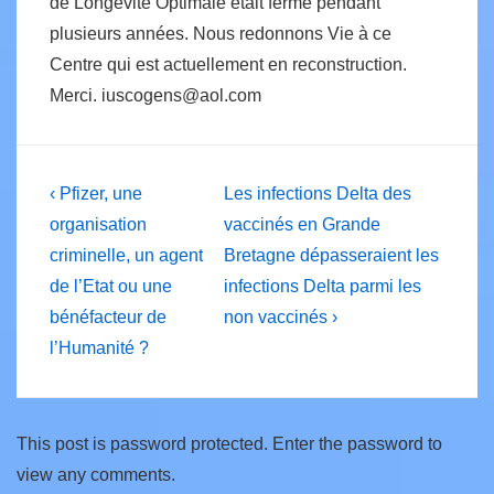
de Longévité Optimale était fermé pendant
plusieurs années. Nous redonnons Vie à ce
Centre qui est actuellement en reconstruction.
Merci. iuscogens@aol.com
Post
Previous
Next
‹ Pfizer, une
Les infections Delta des
Post
Post
navigation
organisation
vaccinés en Grande
is
is
criminelle, un agent
Bretagne dépasseraient les
de l’Etat ou une
infections Delta parmi les
bénéfacteur de
non vaccinés ›
l’Humanité ?
This post is password protected. Enter the password to
view any comments.