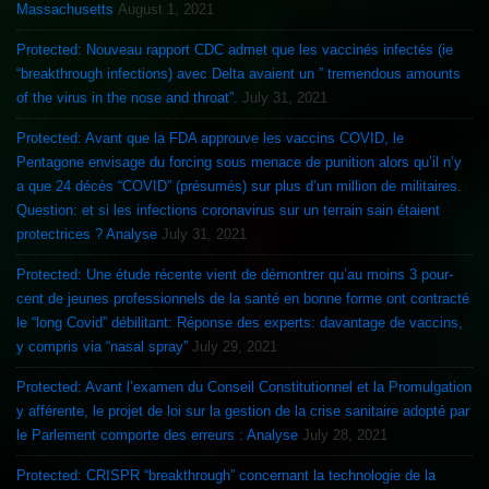
Massachusetts
August 1, 2021
Protected: Nouveau rapport CDC admet que les vaccinés infectés (ie
“breakthrough infections) avec Delta avaient un ” tremendous amounts
of the virus in the nose and throat”.
July 31, 2021
Protected: Avant que la FDA approuve les vaccins COVID, le
Pentagone envisage du forcing sous menace de punition alors qu’il n’y
a que 24 décès “COVID” (présumés) sur plus d’un million de militaires.
Question: et si les infections coronavirus sur un terrain sain étaient
protectrices ? Analyse
July 31, 2021
Protected: Une étude récente vient de démontrer qu’au moins 3 pour-
cent de jeunes professionnels de la santé en bonne forme ont contracté
le “long Covid” débilitant: Réponse des experts: davantage de vaccins,
y compris via “nasal spray”
July 29, 2021
Protected: Avant l’examen du Conseil Constitutionnel et la Promulgation
y afférente, le projet de loi sur la gestion de la crise sanitaire adopté par
le Parlement comporte des erreurs : Analyse
July 28, 2021
Protected: CRISPR “breakthrough” concernant la technologie de la