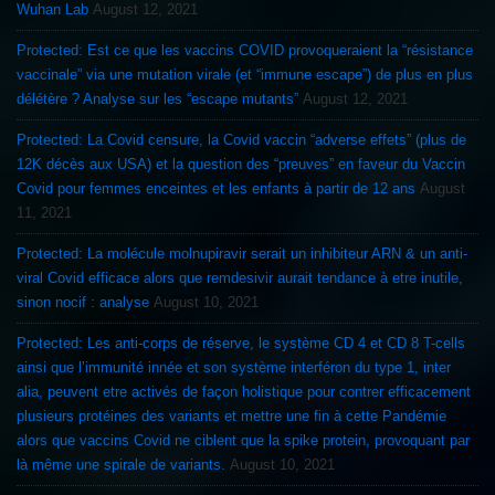
Wuhan Lab
August 12, 2021
Protected: Est ce que les vaccins COVID provoqueraient la “résistance
vaccinale” via une mutation virale (et “immune escape”) de plus en plus
délétère ? Analyse sur les “escape mutants”
August 12, 2021
Protected: La Covid censure, la Covid vaccin “adverse effets” (plus de
12K décès aux USA) et la question des “preuves” en faveur du Vaccin
Covid pour femmes enceintes et les enfants à partir de 12 ans
August
11, 2021
Protected: La molécule molnupiravir serait un inhibiteur ARN & un anti-
viral Covid efficace alors que remdesivir aurait tendance à etre inutile,
sinon nocif : analyse
August 10, 2021
Protected: Les anti-corps de réserve, le système CD 4 et CD 8 T-cells
ainsi que l’immunité innée et son système interféron du type 1, inter
alia, peuvent etre activés de façon holistique pour contrer efficacement
plusieurs protéines des variants et mettre une fin à cette Pandémie
alors que vaccins Covid ne ciblent que la spike protein, provoquant par
là même une spirale de variants.
August 10, 2021