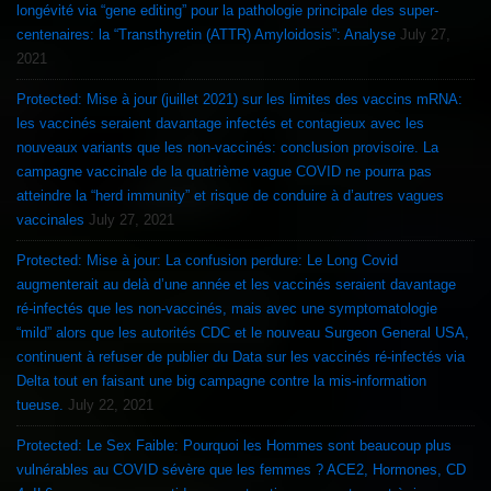
longévité via “gene editing” pour la pathologie principale des super-
centenaires: la “Transthyretin (ATTR) Amyloidosis”: Analyse
July 27,
2021
Protected: Mise à jour (juillet 2021) sur les limites des vaccins mRNA:
les vaccinés seraient davantage infectés et contagieux avec les
nouveaux variants que les non-vaccinés: conclusion provisoire. La
campagne vaccinale de la quatrième vague COVID ne pourra pas
atteindre la “herd immunity” et risque de conduire à d’autres vagues
vaccinales
July 27, 2021
Protected: Mise à jour: La confusion perdure: Le Long Covid
augmenterait au delà d’une année et les vaccinés seraient davantage
ré-infectés que les non-vaccinés, mais avec une symptomatologie
“mild” alors que les autorités CDC et le nouveau Surgeon General USA,
continuent à refuser de publier du Data sur les vaccinés ré-infectés via
Delta tout en faisant une big campagne contre la mis-information
tueuse.
July 22, 2021
Protected: Le Sex Faible: Pourquoi les Hommes sont beaucoup plus
vulnérables au COVID sévère que les femmes ? ACE2, Hormones, CD