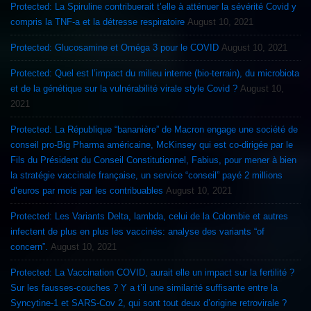
Protected: La Spiruline contribuerait t’elle à atténuer la sévérité Covid y
compris la TNF-a et la détresse respiratoire
August 10, 2021
Protected: Glucosamine et Oméga 3 pour le COVID
August 10, 2021
Protected: Quel est l’impact du milieu interne (bio-terrain), du microbiota
et de la génétique sur la vulnérabilité virale style Covid ?
August 10,
2021
Protected: La République “bananière” de Macron engage une société de
conseil pro-Big Pharma américaine, McKinsey qui est co-dirigée par le
Fils du Président du Conseil Constitutionnel, Fabius, pour mener à bien
la stratégie vaccinale française, un service “conseil” payé 2 millions
d’euros par mois par les contribuables
August 10, 2021
Protected: Les Variants Delta, lambda, celui de la Colombie et autres
infectent de plus en plus les vaccinés: analyse des variants “of
concern”.
August 10, 2021
Protected: La Vaccination COVID, aurait elle un impact sur la fertilité ?
Sur les fausses-couches ? Y a t’il une similarité suffisante entre la
Syncytine-1 et SARS-Cov 2, qui sont tout deux d’origine retrovirale ?