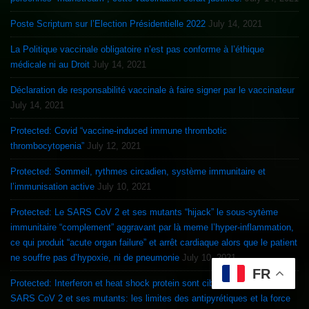
Poste Scriptum sur l’Election Présidentielle 2022
July 14, 2021
La Politique vaccinale obligatoire n’est pas conforme à l’éthique
médicale ni au Droit
July 14, 2021
Déclaration de responsabilité vaccinale à faire signer par le vaccinateur
July 14, 2021
Protected: Covid “vaccine-induced immune thrombotic
thrombocytopenia”
July 12, 2021
Protected: Sommeil, rythmes circadien, système immunitaire et
l’immunisation active
July 10, 2021
Protected: Le SARS CoV 2 et ses mutants “hijack” le sous-sytème
immunitaire “complement” aggravant par là meme l’hyper-inflammation,
ce qui produit “acute organ failure” et arrêt cardiaque alors que le patient
ne souffre pas d’hypoxie, ni de pneumonie
July 10, 2021
FR
Protected: Interferon et heat shock protein sont ciblés et inhibés par le
SARS CoV 2 et ses mutants: les limites des antipyrétiques et la force