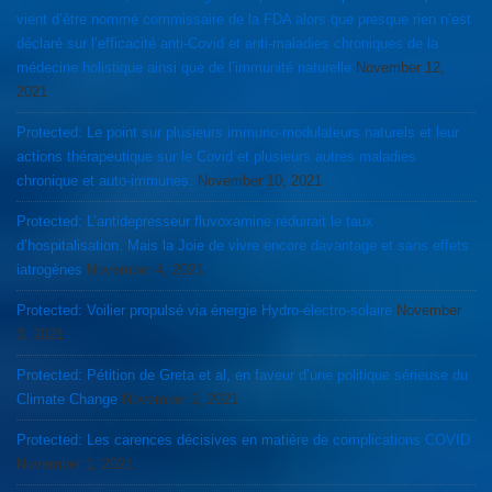
vient d’être nommé commissaire de la FDA alors que presque rien n’est
déclaré sur l’efficacité anti-Covid et anti-maladies chroniques de la
médecine holistique ainsi que de l’immunité naturelle
November 12,
2021
Protected: Le point sur plusieurs immuno-modulateurs naturels et leur
actions thérapeutique sur le Covid et plusieurs autres maladies
chronique et auto-immunes.
November 10, 2021
Protected: L’antidepresseur fluvoxamine réduirait le taux
d’hospitalisation. Mais la Joie de vivre encore davantage et sans effets
iatrogènes
November 4, 2021
Protected: Voilier propulsé via énergie Hydro-électro-solaire
November
3, 2021
Protected: Pétition de Greta et al, en faveur d’une politique sérieuse du
Climate Change
November 2, 2021
Protected: Les carences décisives en matière de complications COVID
November 1, 2021