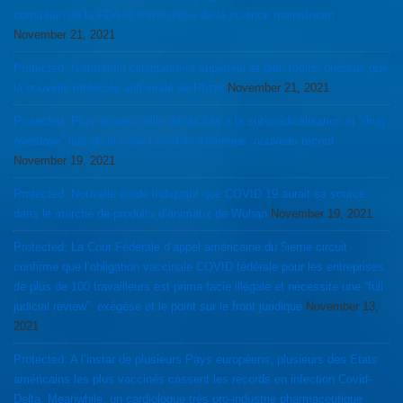
corruption de la FDA et d’une partie de la science mainstream
November 21, 2021
Protected: Ivermectin cliniquement supérieur et bien moins onéreux que
la nouvelle molécule anti-virale de Pfizer
November 21, 2021
Protected: Plus de cent mille décès liés à la sur-médicalisation et “drug
overdose” lors de la crise Covid en Amérique: nouveau record
November 19, 2021
Protected: Nouvelle étude indiquant que COVID 19 aurait sa source
dans le marché de produits d’animaux de Wuhan
November 19, 2021
Protected: La Cour Fédérale d’appel américaine du 5ieme circuit
confirme que l’obligation vaccinale COVID fédérale pour les entreprises
de plus de 100 travailleurs est prima facie illégale et nécessite une “full
judicial review”: exégèse et le point sur le front juridique
November 13,
2021
Protected: A l’instar de plusieurs Pays européens, plusieurs des Etats
américains les plus vaccinés cassent les records en infection Covid-
Delta. Meanwhile, un cardiologue très pro-industrie pharmaceutique