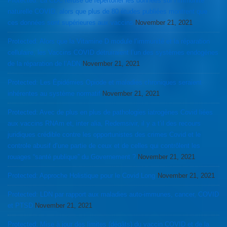
Protected: La CDC refuse de repertorier les données sur l’immunité
naturelle COVID, alors que plus de 80 études publiées montrent que
ces données sont supérieures aux vaccins
November 21, 2021
Protected: Alors que la Vitamine D module l’immunité et la réparation
cellulaire, les Vaccins COVID détruiraient l’un des systèmes endogènes
de la réparation de l’ADN
November 21, 2021
Protected: Les Épidémies Opiode et maladies chroniques seraient
inhérentes au système normatif
November 21, 2021
Protected: Avec de plus en plus de pathologies iatrogènes Covid liées
aux vaccins RNAm et, inter alia, Redemsivir, il y a t’il des recours
juridiques crédible contre les opportunistes des crimes Covid et le
controle abusif d’une partie de ceux et de celles qui contrôlent les
rouages “santé publique” du Governement ?
November 21, 2021
Protected: Approche Holistique pour le Covid Long
November 21, 2021
Protected: LDN par rapport aux maladies auto-immunes, cancer, COVID
et PTSD
November 21, 2021
Protected: Mise à jour des limites (dégâts) du vaccin COVID et de la