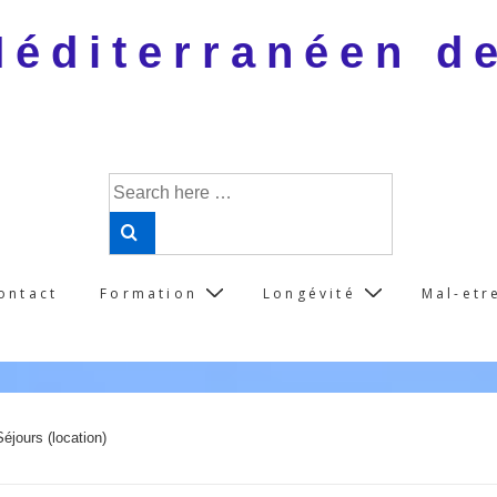
 Méditerranéen d
Search
for:
ontact
Formation
Longévité
Mal-etr
Séjours (location)