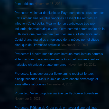
front juridique
November 13, 2021
Protected: A l’instar de plusieurs Pays européens, plusieurs des
Etats américains les plus vaccinés cassent les records en
infection Covid-Delta. Meanwhile, un cardiologue très pro-
industrie pharmaceutique vient d’être nommé commissaire de la
FDA alors que presque rien n’est déclaré sur l’efficacité anti-
Covid et anti-maladies chroniques de la médecine holistique
ainsi que de l’immunité naturelle
November 12, 2021
Protected: Le point sur plusieurs immuno-modulateurs naturels
et leur actions thérapeutique sur le Covid et plusieurs autres
maladies chronique et auto-immunes.
November 10, 2021
Protected: L’antidepresseur fluvoxamine réduirait le taux
d’hospitalisation. Mais la Joie de vivre encore davantage et
sans effets iatrogènes
November 4, 2021
Protected: Voilier propulsé via énergie Hydro-électro-solaire
November 3, 2021
Protected: Pétition de Greta et al, en faveur d’une politique