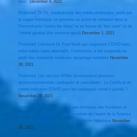
time”.
December 4, 2021
Protected: Dr Oz, médecin-star des média américains, porté par
la vague holistique, se présente au poste de sénateur dans la
Pennsylvanie “contre les élites” et en faveur du “bon sens” et de
l’intérêt général (the common good)
December 1, 2021
Protected: L’éminent Dr. Paul Marik qui soignaient COVID avec,
entre autres soins alternatifs, l’ivermectin, a été suspendu au
profit des standards médicaux davantage rentables
November
28, 2021
Protected: Les vaccins ARNm favoriseraient plusieurs
dysfonctionnements cardiaques et vasculaires : Le Certificat de
contre-indication COVID pour les cardiaques serait-il justifié ?
November 28, 2021
Protected: Omicron justifie t’il une fermeture des frontières et
éventuel confinement ou une ouverture de l’esprit de la Science
et de la pleine légalisation de la médecine Holistique
November
28, 2021