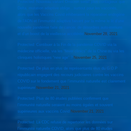
Protected: Nouveau variant Omicron serait plus contagieux que
Delta, mutation adaptive oblige…surtout pour les vaccinés,
alors que les Vaccins Covid inhiberaient la réparation endogène
de l’ADN et l’immunité adaptive faisant par la même le lit d’une
nouvelle pandémie faite de cancer, de désordres auto-immuns
et d’un boost de la vieillesse accélérée
November 28, 2021
Protected: Contibuer à la Fin de la pandémie COVID via la
médecine officielle, via les “fever clinics” de la Chine ou via les
cliniques holistiques “new age” ?
November 25, 2021
Protected: De plus en plus de représentants élus du G.O.P
républicain engagent des recours judiciaires contre les vaccins
COVID sur le fondement que l’immunité naturelle est clairement
supérieure
November 21, 2021
Protected: Plus de 80 études publiées confirment que
l’immunité naturelle seraient au moins égales et souvent
supérieures aux vaccins Covid
November 21, 2021
Protected: La CDC refuse de repertorier les données sur
l’immunité naturelle COVID, alors que plus de 80 études