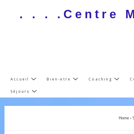
↓
. . . .Centre
Skip
to
Main
Content
Main
Accueil
Bien-etre
Coaching
C
Navigation
Séjours
Home
›