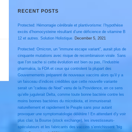
RECENT POSTS
Protected: Hémorragie cérébrale et plantivorisme: l’hypothèse
excès d’homocysteine résultant d’une déficience de vitamine B
12 et autres. Solution Holistique.
December 5, 2021
Protected: Omicron, un “immune escape variant”, aurait plus de
cinquante mutations avec risque de recombinaison virale. Sans
que l’on sache si cette évolution est bien ou pas, l’Industrie
pharmakia, la FDA et ceux qui controlent la plupart des
Gouvernements préparent de nouveaux vaccins alors qu’il y a
un faisceau d’indices crédibles que cette nouvelle variante
serait un “cadeau de Noel” venu de la Providence, en ce sens
qu’elle jugulerait Delta, comme toute bonne bactérie contre les
moins bonnes bactéries du microbiota, et immuniserait
naturellement et rapidement le Peuple sans pour autant
provoquer une symptomatologie délétère ! En attendant d’y voir
plus clair, la Bourse (stock exchange), les investisseurs-
spéculateurs et les fabricants des vaccins s’enrichissent “big