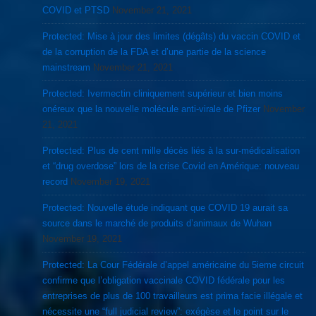
COVID et PTSD
November 21, 2021
Protected: Mise à jour des limites (dégâts) du vaccin COVID et
de la corruption de la FDA et d’une partie de la science
mainstream
November 21, 2021
Protected: Ivermectin cliniquement supérieur et bien moins
onéreux que la nouvelle molécule anti-virale de Pfizer
November
21, 2021
Protected: Plus de cent mille décès liés à la sur-médicalisation
et “drug overdose” lors de la crise Covid en Amérique: nouveau
record
November 19, 2021
Protected: Nouvelle étude indiquant que COVID 19 aurait sa
source dans le marché de produits d’animaux de Wuhan
November 19, 2021
Protected: La Cour Fédérale d’appel américaine du 5ieme circuit
confirme que l’obligation vaccinale COVID fédérale pour les
entreprises de plus de 100 travailleurs est prima facie illégale et
nécessite une “full judicial review”: exégèse et le point sur le