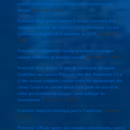
publiées montrent que ces données sont supérieures aux
vaccins
November 21, 2021
Protected: Alors que la Vitamine D module l’immunité et la
réparation cellulaire, les Vaccins COVID détruiraient l’un des
systèmes endogènes de la réparation de l’ADN
November 21,
2021
Protected: Les Épidémies Opiode et maladies chroniques
seraient inhérentes au système normatif
November 21, 2021
Protected: Avec de plus en plus de pathologies iatrogènes
Covid liées aux vaccins RNAm et, inter alia, Redemsivir, il y a
t’il des recours juridiques crédible contre les opportunistes des
crimes Covid et le controle abusif d’une partie de ceux et de
celles qui contrôlent les rouages “santé publique” du
Governement ?
November 21, 2021
Protected: Approche Holistique pour le Covid Long
November
21, 2021
Protected: LDN par rapport aux maladies auto-immunes, cancer,