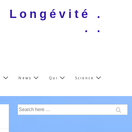
e Longévité .
. .
e
News
Qui
Science
Search
for: