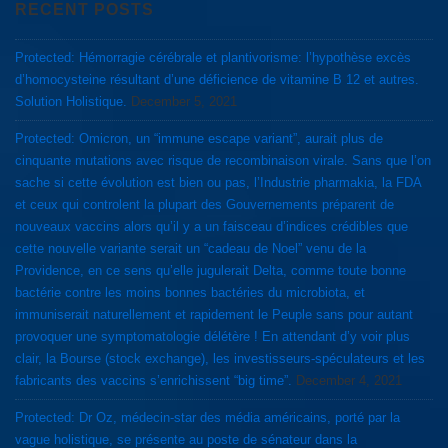
RECENT POSTS
Protected: Hémorragie cérébrale et plantivorisme: l’hypothèse excès
d’homocysteine résultant d’une déficience de vitamine B 12 et autres.
Solution Holistique.
December 5, 2021
Protected: Omicron, un “immune escape variant”, aurait plus de
cinquante mutations avec risque de recombinaison virale. Sans que l’on
sache si cette évolution est bien ou pas, l’Industrie pharmakia, la FDA
et ceux qui controlent la plupart des Gouvernements préparent de
nouveaux vaccins alors qu’il y a un faisceau d’indices crédibles que
cette nouvelle variante serait un “cadeau de Noel” venu de la
Providence, en ce sens qu’elle jugulerait Delta, comme toute bonne
bactérie contre les moins bonnes bactéries du microbiota, et
immuniserait naturellement et rapidement le Peuple sans pour autant
provoquer une symptomatologie délétère ! En attendant d’y voir plus
clair, la Bourse (stock exchange), les investisseurs-spéculateurs et les
fabricants des vaccins s’enrichissent “big time”.
December 4, 2021
Protected: Dr Oz, médecin-star des média américains, porté par la
vague holistique, se présente au poste de sénateur dans la