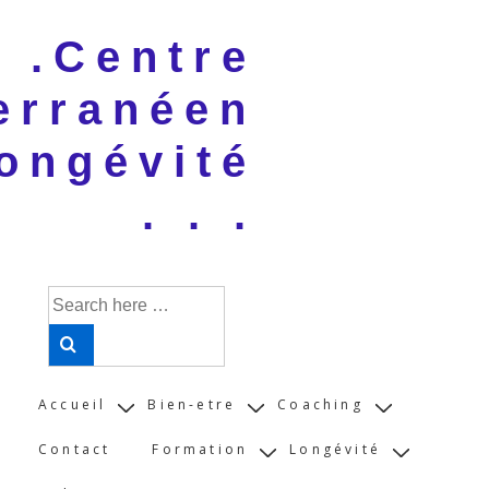
↓
 . .Centre
Skip
to
erranéen
Main
Content
ongévité
. . .
Search
for:
Main
Accueil
Bien-etre
Coaching
Navigation
Contact
Formation
Longévité