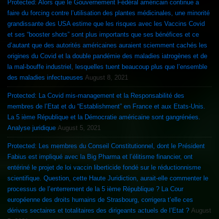
Protected: Alors que le Gouvernement Fédéral américain continue a
faire du forcing contre l’utilisation des plantes médicinales, une minorité
grandissante des USA estime que les risques avec les Vaccins Covid
et ses “booster shots” sont plus importants que ses bénéfices et ce
d’autant que des autorités américaines auraient sciemment cachés les
origines du Covid et la double pandémie des maladies iatrogènes et de
la mal-bouffe industriel, lesquelles tuent beaucoup plus que l’ensemble
des maladies infectueuses
August 8, 2021
Protected: La Covid mis-management et la Responsabilité des
membres de l’Etat et du “Establishment” en France et aux Etats-Unis.
La 5 ième République et la Démocratie américaine sont gangrénées.
Analyse juridique
August 5, 2021
Protected: Les membres du Conseil Constitutionnel, dont le Président
Fabius est impliqué avec la Big Pharma et l’élitisme financier, ont
entériné le projet de loi vaccin liberticide fondé sur le réductionnisme
scientifique. Question, cette Haute Juridiction, aurait-elle commenter le
processus de l’enterrement de la 5 ième République ? La Cour
européenne des droits humains de Strasbourg, corrigera t’elle ces
dérives sectaires et totalitaires des dirigeants actuels de l’Etat ?
August