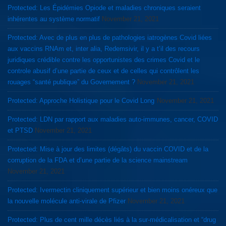
Protected: Les Épidémies Opiode et maladies chroniques seraient
inhérentes au système normatif
November 21, 2021
Protected: Avec de plus en plus de pathologies iatrogènes Covid liées
aux vaccins RNAm et, inter alia, Redemsivir, il y a t’il des recours
juridiques crédible contre les opportunistes des crimes Covid et le
controle abusif d’une partie de ceux et de celles qui contrôlent les
rouages “santé publique” du Governement ?
November 21, 2021
Protected: Approche Holistique pour le Covid Long
November 21, 2021
Protected: LDN par rapport aux maladies auto-immunes, cancer, COVID
et PTSD
November 21, 2021
Protected: Mise à jour des limites (dégâts) du vaccin COVID et de la
corruption de la FDA et d’une partie de la science mainstream
November 21, 2021
Protected: Ivermectin cliniquement supérieur et bien moins onéreux que
la nouvelle molécule anti-virale de Pfizer
November 21, 2021
Protected: Plus de cent mille décès liés à la sur-médicalisation et “drug