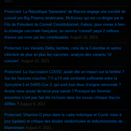
2021
Protected: La République “bananière” de Macron engage une société de
conseil pro-Big Pharma américaine, McKinsey qui est co-dirigée par le
Fils du Président du Conseil Constitutionnel, Fabius, pour mener à bien
la stratégie vaccinale française, un service “conseil” payé 2 millions
d’euros par mois par les contribuables
August 10, 2021
Protected: Les Variants Delta, lambda, celui de la Colombie et autres
infectent de plus en plus les vaccinés: analyse des variants “of
concern”.
August 10, 2021
Protected: La Vaccination COVID, aurait elle un impact sur la fertilité ?
Sur les fausses-couches ? Y a t’il une similarité suffisante entre la
Syncytine-1 et SARS-Cov 2, qui sont tout deux d’origine retrovirale ?
Avons nous assez de recul pour savoir ? Pourquoi les femmes
enceintes n’ont pas fait été incluses dans les essais clinique Vaccin
ARNm ?
August 9, 2021
Protected: Vitamine D prise dans le cadre holistique et Covid: mise à
jour (update) et critique des études randomisées et réductionnistes du
Mainstream
August 8, 2021