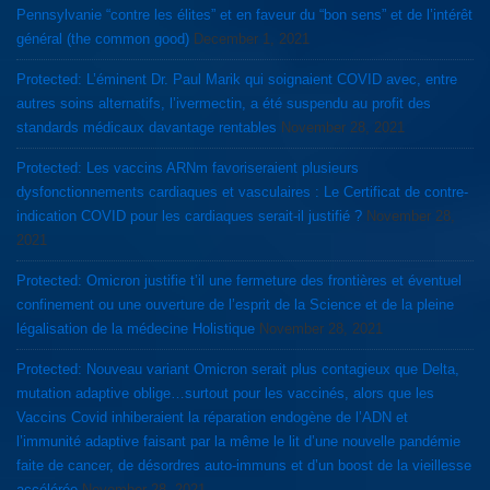
Pennsylvanie “contre les élites” et en faveur du “bon sens” et de l’intérêt
général (the common good)
December 1, 2021
Protected: L’éminent Dr. Paul Marik qui soignaient COVID avec, entre
autres soins alternatifs, l’ivermectin, a été suspendu au profit des
standards médicaux davantage rentables
November 28, 2021
Protected: Les vaccins ARNm favoriseraient plusieurs
dysfonctionnements cardiaques et vasculaires : Le Certificat de contre-
indication COVID pour les cardiaques serait-il justifié ?
November 28,
2021
Protected: Omicron justifie t’il une fermeture des frontières et éventuel
confinement ou une ouverture de l’esprit de la Science et de la pleine
légalisation de la médecine Holistique
November 28, 2021
Protected: Nouveau variant Omicron serait plus contagieux que Delta,
mutation adaptive oblige…surtout pour les vaccinés, alors que les
Vaccins Covid inhiberaient la réparation endogène de l’ADN et
l’immunité adaptive faisant par la même le lit d’une nouvelle pandémie
faite de cancer, de désordres auto-immuns et d’un boost de la vieillesse
accélérée
November 28, 2021