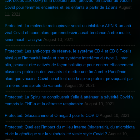
12K décès aux USA) et la question des “preuves” en faveur du Vaccin
Covid pour femmes enceintes et les enfants à partir de 12 ans
August
11, 2021
Protected: La molécule molnupiravir serait un inhibiteur ARN & un anti-
viral Covid efficace alors que remdesivir aurait tendance à etre inutile,
sinon nocif : analyse
August 10, 2021
Protected: Les anti-corps de réserve, le système CD 4 et CD 8 T-cells
ainsi que l’immunité innée et son système interféron du type 1, inter
alia, peuvent etre activés de façon holistique pour contrer efficacement
plusieurs protéines des variants et mettre une fin à cette Pandémie
alors que vaccins Covid ne ciblent que la spike protein, provoquant par
là même une spirale de variants.
August 10, 2021
Protected: La Spiruline contribuerait t’elle à atténuer la sévérité Covid y
compris la TNF-a et la détresse respiratoire
August 10, 2021
Protected: Glucosamine et Oméga 3 pour le COVID
August 10, 2021
Protected: Quel est l’impact du milieu interne (bio-terrain), du microbiota
et de la génétique sur la vulnérabilité virale style Covid ?
August 10,