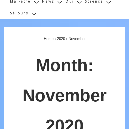
Mal-etre
News
Qui
Science
Séjours
Home
›
2020
›
November
Month:
November
2020