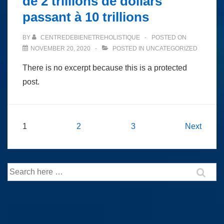
de 2 trillions de dollars
passant à 10 trillions
BY
CENTREDEBIENETREHOLISTIQUE
POSTED ON
NOVEMBER 20, 2020
POSTED IN
UNCATEGORIZED
There is no excerpt because this is a protected
post.
Posts
1
2
3
Next
navigation
Search
for: