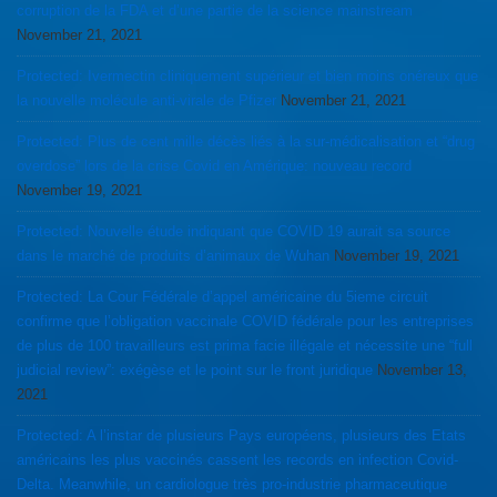
corruption de la FDA et d’une partie de la science mainstream
November 21, 2021
Protected: Ivermectin cliniquement supérieur et bien moins onéreux que
la nouvelle molécule anti-virale de Pfizer
November 21, 2021
Protected: Plus de cent mille décès liés à la sur-médicalisation et “drug
overdose” lors de la crise Covid en Amérique: nouveau record
November 19, 2021
Protected: Nouvelle étude indiquant que COVID 19 aurait sa source
dans le marché de produits d’animaux de Wuhan
November 19, 2021
Protected: La Cour Fédérale d’appel américaine du 5ieme circuit
confirme que l’obligation vaccinale COVID fédérale pour les entreprises
de plus de 100 travailleurs est prima facie illégale et nécessite une “full
judicial review”: exégèse et le point sur le front juridique
November 13,
2021
Protected: A l’instar de plusieurs Pays européens, plusieurs des Etats
américains les plus vaccinés cassent les records en infection Covid-
Delta. Meanwhile, un cardiologue très pro-industrie pharmaceutique