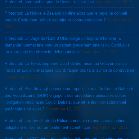
Protected: Ivermectine pour le Covid : mise à jour
September 12, 2021
Protected: La Nouvelle Zealand confine alors que le pays ne connait
pas de Covid-mort: dérive sectaire et contreproductive ?
September 12,
2021
Protected: Un Juge de l’Etat d’Ohio oblige un hôpital d’honorer la
demande Ivermectine pour un patient gravement atteint du Covid puis
un autre juge fait obstacle: débat juridique
September 12, 2021
Protected: La Texas Supreme Court donne raison au Gouverneur du
Texas et aux anti-masques Covid: rappel des faits sur cette controverse
September 12, 2021
Protected: Plus de vingt gouverneurs républicains et le Comité National
des Républicains (GOP) engagent des procédures judiciaires contre
l’obligation vaccinales Covid: Débats: que dit le droit constitutionnel
américain à ce sujet ?
September 12, 2021
Protected: Les Syndicats de Police américain refuse la vaccination
obligatoire et. ce, sur un fondement scientifique
September 12, 2021
Protected: La CDC aurait manipulé les faits sur son allégation que les