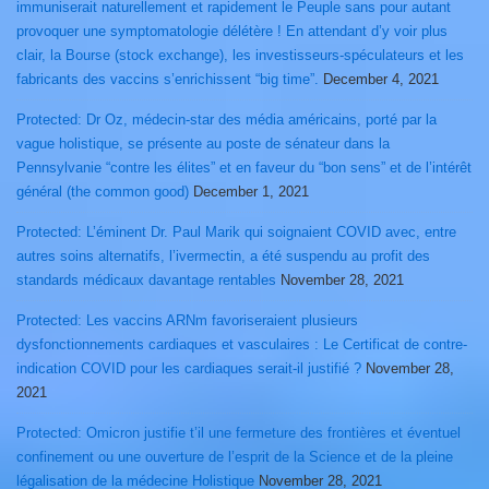
immuniserait naturellement et rapidement le Peuple sans pour autant
provoquer une symptomatologie délétère ! En attendant d’y voir plus
clair, la Bourse (stock exchange), les investisseurs-spéculateurs et les
fabricants des vaccins s’enrichissent “big time”.
December 4, 2021
Protected: Dr Oz, médecin-star des média américains, porté par la
vague holistique, se présente au poste de sénateur dans la
Pennsylvanie “contre les élites” et en faveur du “bon sens” et de l’intérêt
général (the common good)
December 1, 2021
Protected: L’éminent Dr. Paul Marik qui soignaient COVID avec, entre
autres soins alternatifs, l’ivermectin, a été suspendu au profit des
standards médicaux davantage rentables
November 28, 2021
Protected: Les vaccins ARNm favoriseraient plusieurs
dysfonctionnements cardiaques et vasculaires : Le Certificat de contre-
indication COVID pour les cardiaques serait-il justifié ?
November 28,
2021
Protected: Omicron justifie t’il une fermeture des frontières et éventuel
confinement ou une ouverture de l’esprit de la Science et de la pleine
légalisation de la médecine Holistique
November 28, 2021