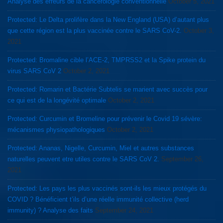
Analyse des erreurs de la cancérologie conventionnelle
October 5, 2021
Protected: Le Delta prolifère dans la New England (USA) d’autant plus
que cette région est la plus vaccinée contre le SARS CoV-2.
October 3,
2021
Protected: Bromaline cible l’ACE-2, TMPRSS2 et la Spike protein du
virus SARS CoV 2
October 2, 2021
Protected: Romarin et Bactérie Subtelis se marient avec succès pour
ce qui est de la longévité optimale
October 2, 2021
Protected: Curcumin et Bromeline pour prévenir le Covid 19 sévère:
mécanismes physiopathologiques
October 2, 2021
Protected: Ananas, Nigelle, Curcumin, Miel et autres substances
naturelles peuvent etre utiles contre le SARS CoV 2.
September 26,
2021
Protected: Les pays les plus vaccinés sont-ils les mieux protégés du
COVID ? Bénéficient t’ils d’une réelle immunité collective (herd
immunity) ? Analyse des faits
September 24, 2021