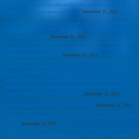
naturelle COVID, alors que plus de 80 études publiées montrent que
ces données sont supérieures aux vaccins
November 21, 2021
Protected: Alors que la Vitamine D module l’immunité et la réparation
cellulaire, les Vaccins COVID détruiraient l’un des systèmes endogènes
de la réparation de l’ADN
November 21, 2021
Protected: Les Épidémies Opiode et maladies chroniques seraient
inhérentes au système normatif
November 21, 2021
Protected: Avec de plus en plus de pathologies iatrogènes Covid liées
aux vaccins RNAm et, inter alia, Redemsivir, il y a t’il des recours
juridiques crédible contre les opportunistes des crimes Covid et le
controle abusif d’une partie de ceux et de celles qui contrôlent les
rouages “santé publique” du Governement ?
November 21, 2021
Protected: Approche Holistique pour le Covid Long
November 21, 2021
Protected: LDN par rapport aux maladies auto-immunes, cancer, COVID
et PTSD
November 21, 2021
Protected: Mise à jour des limites (dégâts) du vaccin COVID et de la