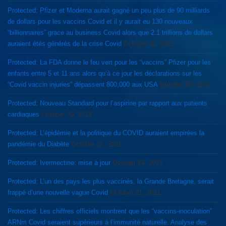
Protected: Pfizer et Moderna aurait gagné un peu plus de 90 milliards
de dollars pour les vaccins Covid et il y aurait eu 130 nouveaux
“billionnaires” grace au business Covid alors que 2.1 trillions de dollars
auraient étés générés de la crise Covid
October 30, 2021
Protected: La FDA donne le feu vert pour les “vaccins” Pfizer pour les
enfants entre 5 et 11 ans alors qu’à ce jour les déclarations sur les
“Covid vaccin injuries” dépassent 800,000 aux USA
October 30, 2021
Protected: Nouveau Standard pour l’aspirine par rapport aux patients
cardiaques
October 30, 2021
Protected: L’épidémie et la politique du COVID auraient empirées la
pandémie du Diabète
October 27, 2021
Protected: Ivermectine: mise à jour
October 26, 2021
Protected: L’un des pays les plus vaccinés, la Grande Bretagne, serait
frappé d’une nouvelle vague Covid
October 21, 2021
Protected: Les chiffres officiels montrent que les “vaccins-inoculation”
ARNm Covid seraient supérieurs à l’immunité naturelle. Analyse des