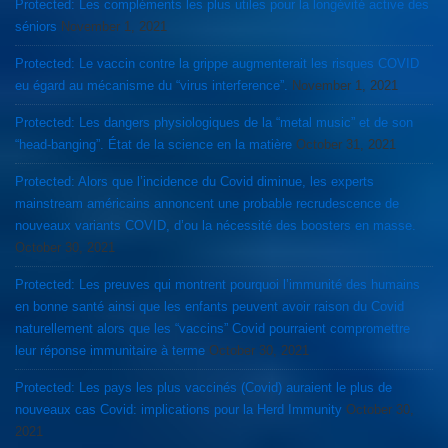
Protected: Les compléments les plus utiles pour la longévité active des
séniors
November 1, 2021
Protected: Le vaccin contre la grippe augmenterait les risques COVID
eu égard au mécanisme du “virus interference”.
November 1, 2021
Protected: Les dangers physiologiques de la “metal music” et de son
“head-banging”. État de la science en la matière
October 31, 2021
Protected: Alors que l’incidence du Covid diminue, les experts
mainstream américains annoncent une probable recrudescence de
nouveaux variants COVID, d’ou la nécessité des boosters en masse.
October 30, 2021
Protected: Les preuves qui montrent pourquoi l’immunité des humains
en bonne santé ainsi que les enfants peuvent avoir raison du Covid
naturellement alors que les “vaccins” Covid pourraient compromettre
leur réponse immunitaire à terme
October 30, 2021
Protected: Les pays les plus vaccinés (Covid) auraient le plus de
nouveaux cas Covid: implications pour la Herd Immunity
October 30,
2021