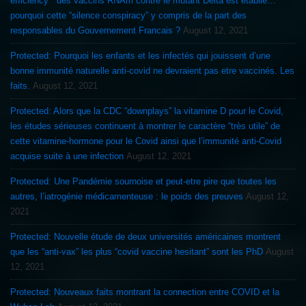
efficiency ” des vaccins RNAm contre le mutant Delta est établie…
pourquoi cette “silence conspiracy” y compris de la part des
responsables du Gouvernement Francais ?
August 12, 2021
Protected: Pourquoi les enfants et les infectés qui jouissent d’une
bonne immunité naturelle anti-covid ne devraient pas etre vaccinés. Les
faits.
August 12, 2021
Protected: Alors que la CDC “downplays” la vitamine D pour le Covid,
les études sérieuses continuent à montrer le caractère “très utile” de
cette vitamine-hormone pour le Covid ainsi que l’immunité anti-Covid
acquise suite à une infection
August 12, 2021
Protected: Une Pandémie sournoise et peut-etre pire que toutes les
autres, l’iatrogénie médicamenteuse : le poids des preuves
August 12,
2021
Protected: Nouvelle étude de deux universités américaines montrent
que les “anti-vax” les plus “covid vaccine hesitant” sont les PhD
August
12, 2021
Protected: Nouveaux faits montrant la connection entre COVID et la