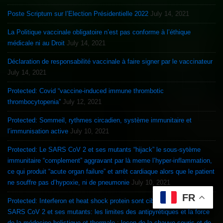
Poste Scriptum sur l’Election Présidentielle 2022
July 14, 2021
La Politique vaccinale obligatoire n’est pas conforme à l’éthique
médicale ni au Droit
July 14, 2021
Déclaration de responsabilité vaccinale à faire signer par le vaccinateur
July 14, 2021
Protected: Covid “vaccine-induced immune thrombotic
thrombocytopenia”
July 12, 2021
Protected: Sommeil, rythmes circadien, système immunitaire et
l’immunisation active
July 10, 2021
Protected: Le SARS CoV 2 et ses mutants “hijack” le sous-sytème
immunitaire “complement” aggravant par là meme l’hyper-inflammation,
ce qui produit “acute organ failure” et arrêt cardiaque alors que le patient
ne souffre pas d’hypoxie, ni de pneumonie
July 10, 2021
FR
Protected: Interferon et heat shock protein sont ciblés et inhibés par le
SARS CoV 2 et ses mutants: les limites des antipyrétiques et la force
de la médecine holistique et thermale : leçon de la chauve souris et de