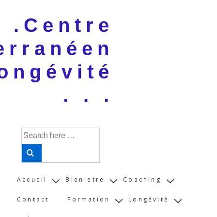
↓
 . .Centre
Skip
to
erranéen
Main
Content
ongévité
. . .
Search
for:
Main
Accueil
Bien-etre
Coaching
Navigation
Contact
Formation
Longévité