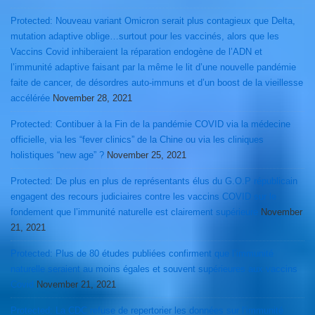
Protected: Nouveau variant Omicron serait plus contagieux que Delta,
mutation adaptive oblige…surtout pour les vaccinés, alors que les
Vaccins Covid inhiberaient la réparation endogène de l’ADN et
l’immunité adaptive faisant par la même le lit d’une nouvelle pandémie
faite de cancer, de désordres auto-immuns et d’un boost de la vieillesse
accélérée
November 28, 2021
Protected: Contibuer à la Fin de la pandémie COVID via la médecine
officielle, via les “fever clinics” de la Chine ou via les cliniques
holistiques “new age” ?
November 25, 2021
Protected: De plus en plus de représentants élus du G.O.P républicain
engagent des recours judiciaires contre les vaccins COVID sur le
fondement que l’immunité naturelle est clairement supérieure
November
21, 2021
Protected: Plus de 80 études publiées confirment que l’immunité
naturelle seraient au moins égales et souvent supérieures aux vaccins
Covid
November 21, 2021
Protected: La CDC refuse de repertorier les données sur l’immunité