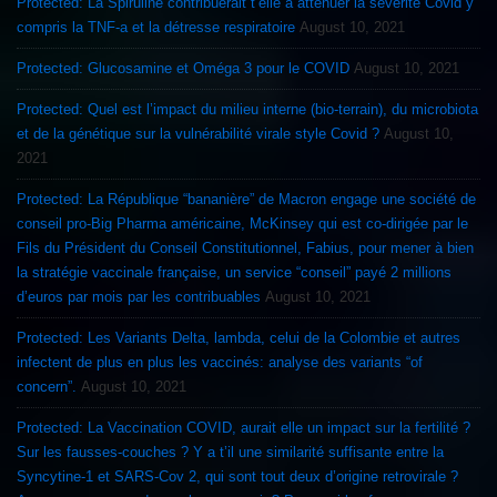
Protected: La Spiruline contribuerait t’elle à atténuer la sévérité Covid y
compris la TNF-a et la détresse respiratoire
August 10, 2021
Protected: Glucosamine et Oméga 3 pour le COVID
August 10, 2021
Protected: Quel est l’impact du milieu interne (bio-terrain), du microbiota
et de la génétique sur la vulnérabilité virale style Covid ?
August 10,
2021
Protected: La République “bananière” de Macron engage une société de
conseil pro-Big Pharma américaine, McKinsey qui est co-dirigée par le
Fils du Président du Conseil Constitutionnel, Fabius, pour mener à bien
la stratégie vaccinale française, un service “conseil” payé 2 millions
d’euros par mois par les contribuables
August 10, 2021
Protected: Les Variants Delta, lambda, celui de la Colombie et autres
infectent de plus en plus les vaccinés: analyse des variants “of
concern”.
August 10, 2021
Protected: La Vaccination COVID, aurait elle un impact sur la fertilité ?
Sur les fausses-couches ? Y a t’il une similarité suffisante entre la
Syncytine-1 et SARS-Cov 2, qui sont tout deux d’origine retrovirale ?