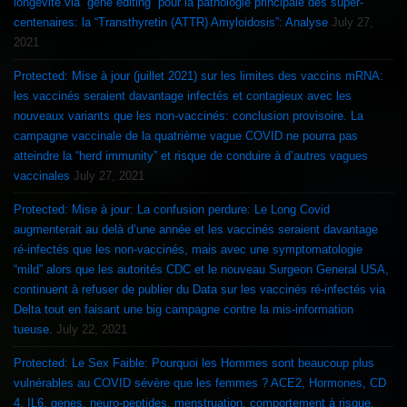
longévité via “gene editing” pour la pathologie principale des super-
centenaires: la “Transthyretin (ATTR) Amyloidosis”: Analyse
July 27,
2021
Protected: Mise à jour (juillet 2021) sur les limites des vaccins mRNA:
les vaccinés seraient davantage infectés et contagieux avec les
nouveaux variants que les non-vaccinés: conclusion provisoire. La
campagne vaccinale de la quatrième vague COVID ne pourra pas
atteindre la “herd immunity” et risque de conduire à d’autres vagues
vaccinales
July 27, 2021
Protected: Mise à jour: La confusion perdure: Le Long Covid
augmenterait au delà d’une année et les vaccinés seraient davantage
ré-infectés que les non-vaccinés, mais avec une symptomatologie
“mild” alors que les autorités CDC et le nouveau Surgeon General USA,
continuent à refuser de publier du Data sur les vaccinés ré-infectés via
Delta tout en faisant une big campagne contre la mis-information
tueuse.
July 22, 2021
Protected: Le Sex Faible: Pourquoi les Hommes sont beaucoup plus
vulnérables au COVID sévère que les femmes ? ACE2, Hormones, CD
4, IL6, genes, neuro-peptides, menstruation, comportement à risque,