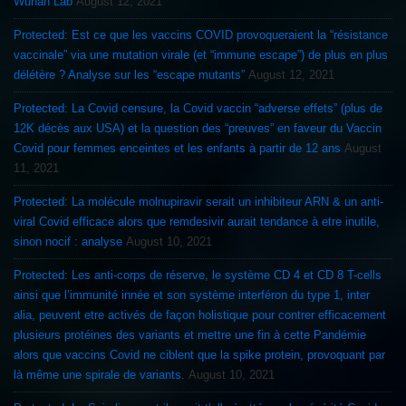
Wuhan Lab
August 12, 2021
Protected: Est ce que les vaccins COVID provoqueraient la “résistance
vaccinale” via une mutation virale (et “immune escape”) de plus en plus
délétère ? Analyse sur les “escape mutants”
August 12, 2021
Protected: La Covid censure, la Covid vaccin “adverse effets” (plus de
12K décès aux USA) et la question des “preuves” en faveur du Vaccin
Covid pour femmes enceintes et les enfants à partir de 12 ans
August
11, 2021
Protected: La molécule molnupiravir serait un inhibiteur ARN & un anti-
viral Covid efficace alors que remdesivir aurait tendance à etre inutile,
sinon nocif : analyse
August 10, 2021
Protected: Les anti-corps de réserve, le système CD 4 et CD 8 T-cells
ainsi que l’immunité innée et son système interféron du type 1, inter
alia, peuvent etre activés de façon holistique pour contrer efficacement
plusieurs protéines des variants et mettre une fin à cette Pandémie
alors que vaccins Covid ne ciblent que la spike protein, provoquant par
là même une spirale de variants.
August 10, 2021