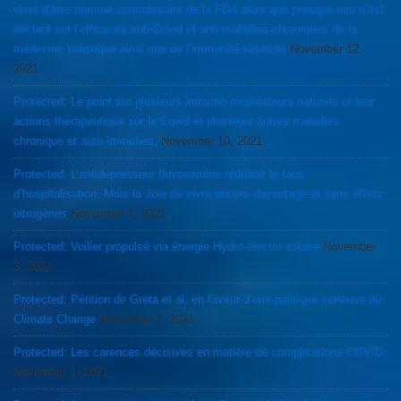
vient d’être nommé commissaire de la FDA alors que presque rien n’est
déclaré sur l’efficacité anti-Covid et anti-maladies chroniques de la
médecine holistique ainsi que de l’immunité naturelle
November 12,
2021
Protected: Le point sur plusieurs immuno-modulateurs naturels et leur
actions thérapeutique sur le Covid et plusieurs autres maladies
chronique et auto-immunes.
November 10, 2021
Protected: L’antidepresseur fluvoxamine réduirait le taux
d’hospitalisation. Mais la Joie de vivre encore davantage et sans effets
iatrogènes
November 4, 2021
Protected: Voilier propulsé via énergie Hydro-électro-solaire
November
3, 2021
Protected: Pétition de Greta et al, en faveur d’une politique sérieuse du
Climate Change
November 2, 2021
Protected: Les carences décisives en matière de complications COVID
November 1, 2021