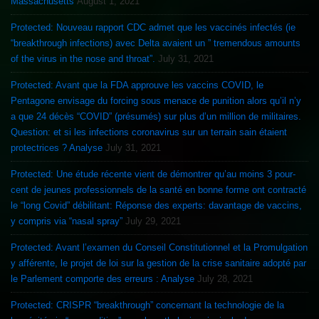
Massachusetts
August 1, 2021
Protected: Nouveau rapport CDC admet que les vaccinés infectés (ie
“breakthrough infections) avec Delta avaient un ” tremendous amounts
of the virus in the nose and throat”.
July 31, 2021
Protected: Avant que la FDA approuve les vaccins COVID, le
Pentagone envisage du forcing sous menace de punition alors qu’il n’y
a que 24 décès “COVID” (présumés) sur plus d’un million de militaires.
Question: et si les infections coronavirus sur un terrain sain étaient
protectrices ? Analyse
July 31, 2021
Protected: Une étude récente vient de démontrer qu’au moins 3 pour-
cent de jeunes professionnels de la santé en bonne forme ont contracté
le “long Covid” débilitant: Réponse des experts: davantage de vaccins,
y compris via “nasal spray”
July 29, 2021
Protected: Avant l’examen du Conseil Constitutionnel et la Promulgation
y afférente, le projet de loi sur la gestion de la crise sanitaire adopté par
le Parlement comporte des erreurs : Analyse
July 28, 2021
Protected: CRISPR “breakthrough” concernant la technologie de la