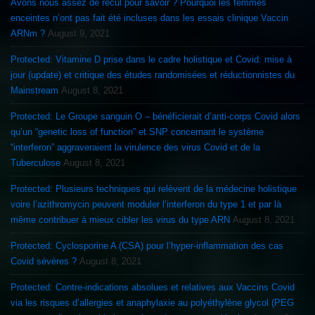
Avons nous assez de recul pour savoir ? Pourquoi les femmes
enceintes n’ont pas fait été incluses dans les essais clinique Vaccin
ARNm ?
August 9, 2021
Protected: Vitamine D prise dans le cadre holistique et Covid: mise à
jour (update) et critique des études randomisées et réductionnistes du
Mainstream
August 8, 2021
Protected: Le Groupe sanguin O – bénéficierait d’anti-corps Covid alors
qu’un “genetic loss of function” et SNP concernant le système
“interferon” aggraveraient la virulence des virus Covid et de la
Tuberculose
August 8, 2021
Protected: Plusieurs techniques qui relèvent de la médecine holistique
voire l’azithromycin peuvent moduler l’interferon du type 1 et par là
même contribuer à mieux cibler les virus du type ARN
August 8, 2021
Protected: Cyclosporine A (CSA) pour l’hyper-inflammation des cas
Covid sévères ?
August 8, 2021
Protected: Contre-indications absolues et relatives aux Vaccins Covid
via les risques d’allergies et anaphylaxie au polyéthylène glycol (PEG