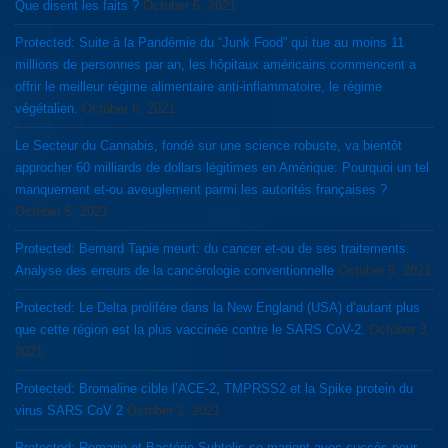
Que disent les faits ?
October 6, 2021
Protected: Suite à la Pandémie du “Junk Food” qui tue au moins 11
millions de personnes par an, les hôpitaux américains commencent a
offrir le meilleur régime alimentaire anti-inflammatoire, le régime
végétalien.
October 6, 2021
Le Secteur du Cannabis, fondé sur une science robuste, va bientôt
approcher 60 milliards de dollars légitimes en Amérique: Pourquoi un tel
manquement et-ou aveuglement parmi les autorités françaises ?
October 5, 2021
Protected: Bernard Tapie meurt: du cancer et-ou de ses traitements.
Analyse des erreurs de la cancérologie conventionnelle
October 5, 2021
Protected: Le Delta prolifère dans la New England (USA) d’autant plus
que cette région est la plus vaccinée contre le SARS CoV-2.
October 3,
2021
Protected: Bromaline cible l’ACE-2, TMPRSS2 et la Spike protein du
virus SARS CoV 2
October 2, 2021
Protected: Romarin et Bactérie Subtelis se marient avec succès pour