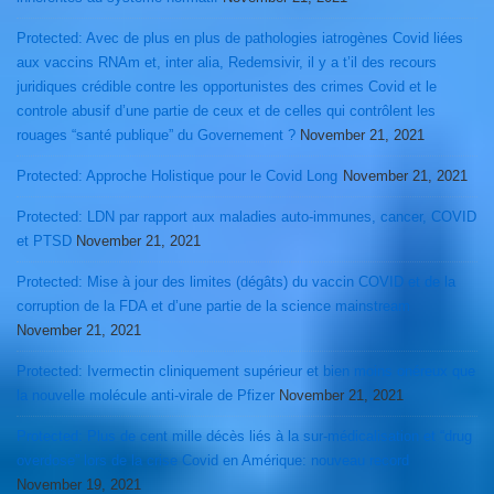
Protected: Avec de plus en plus de pathologies iatrogènes Covid liées
aux vaccins RNAm et, inter alia, Redemsivir, il y a t’il des recours
juridiques crédible contre les opportunistes des crimes Covid et le
controle abusif d’une partie de ceux et de celles qui contrôlent les
rouages “santé publique” du Governement ?
November 21, 2021
Protected: Approche Holistique pour le Covid Long
November 21, 2021
Protected: LDN par rapport aux maladies auto-immunes, cancer, COVID
et PTSD
November 21, 2021
Protected: Mise à jour des limites (dégâts) du vaccin COVID et de la
corruption de la FDA et d’une partie de la science mainstream
November 21, 2021
Protected: Ivermectin cliniquement supérieur et bien moins onéreux que
la nouvelle molécule anti-virale de Pfizer
November 21, 2021
Protected: Plus de cent mille décès liés à la sur-médicalisation et “drug
overdose” lors de la crise Covid en Amérique: nouveau record
November 19, 2021