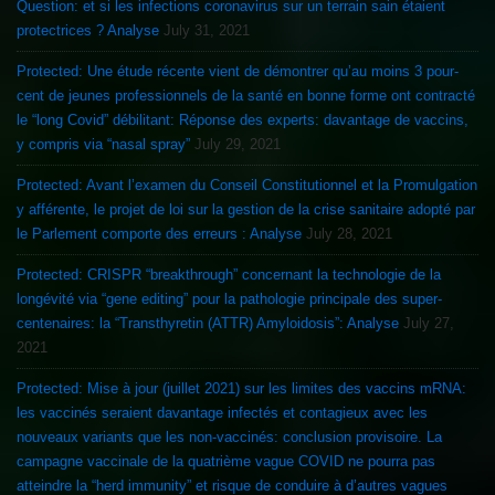
Question: et si les infections coronavirus sur un terrain sain étaient
protectrices ? Analyse
July 31, 2021
Protected: Une étude récente vient de démontrer qu’au moins 3 pour-
cent de jeunes professionnels de la santé en bonne forme ont contracté
le “long Covid” débilitant: Réponse des experts: davantage de vaccins,
y compris via “nasal spray”
July 29, 2021
Protected: Avant l’examen du Conseil Constitutionnel et la Promulgation
y afférente, le projet de loi sur la gestion de la crise sanitaire adopté par
le Parlement comporte des erreurs : Analyse
July 28, 2021
Protected: CRISPR “breakthrough” concernant la technologie de la
longévité via “gene editing” pour la pathologie principale des super-
centenaires: la “Transthyretin (ATTR) Amyloidosis”: Analyse
July 27,
2021
Protected: Mise à jour (juillet 2021) sur les limites des vaccins mRNA:
les vaccinés seraient davantage infectés et contagieux avec les
nouveaux variants que les non-vaccinés: conclusion provisoire. La
campagne vaccinale de la quatrième vague COVID ne pourra pas
atteindre la “herd immunity” et risque de conduire à d’autres vagues