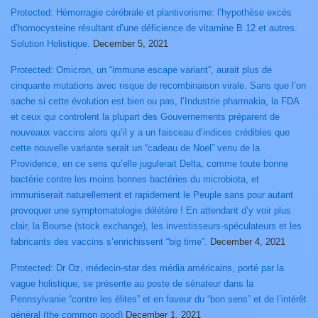
Protected: Hémorragie cérébrale et plantivorisme: l’hypothèse excès
d’homocysteine résultant d’une déficience de vitamine B 12 et autres.
Solution Holistique.
December 5, 2021
Protected: Omicron, un “immune escape variant”, aurait plus de
cinquante mutations avec risque de recombinaison virale. Sans que l’on
sache si cette évolution est bien ou pas, l’Industrie pharmakia, la FDA
et ceux qui controlent la plupart des Gouvernements préparent de
nouveaux vaccins alors qu’il y a un faisceau d’indices crédibles que
cette nouvelle variante serait un “cadeau de Noel” venu de la
Providence, en ce sens qu’elle jugulerait Delta, comme toute bonne
bactérie contre les moins bonnes bactéries du microbiota, et
immuniserait naturellement et rapidement le Peuple sans pour autant
provoquer une symptomatologie délétère ! En attendant d’y voir plus
clair, la Bourse (stock exchange), les investisseurs-spéculateurs et les
fabricants des vaccins s’enrichissent “big time”.
December 4, 2021
Protected: Dr Oz, médecin-star des média américains, porté par la
vague holistique, se présente au poste de sénateur dans la
Pennsylvanie “contre les élites” et en faveur du “bon sens” et de l’intérêt
général (the common good)
December 1, 2021