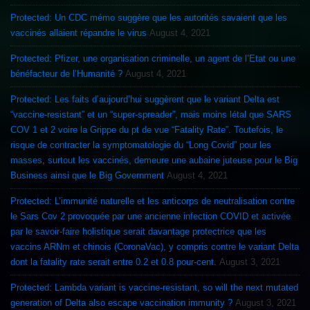
Protected: Un CDC mémo suggère que les autorités savaient que les
vaccinés allaient répandre le virus
August 4, 2021
Protected: Pfizer, une organisation criminelle, un agent de l’Etat ou une
bénéfacteur de l’Humanité ?
August 4, 2021
Protected: Les faits d’aujourd’hui suggèrent que le variant Delta est
“vaccine-resistant” et un “super-spreader”, mais moins létal que SARS
COV 1 et 2 voire la Grippe du pt de vue “Fatality Rate”. Toutefois, le
risque de contracter la symptomatologie du “Long Covid” pour les
masses, surtout les vaccinés, demeure une aubaine juteuse pour le Big
Business ainsi que le Big Government
August 4, 2021
Protected: L’immunité naturelle et les anticorps de neutralisation contre
le Sars Cov 2 provoquée par une ancienne infection COVID et activée
par le savoir-faire holistique serait davantage protectrice que les
vaccins ARNm et chinois (CoronaVac), y compris contre le variant Delta
dont la fatality rate serait entre 0.2 et 0.8 pour-cent.
August 3, 2021
Protected: Lambda variant is vaccine-resistant, so will the next mutated
generation of Delta also escape vaccination immunity ?
August 3, 2021