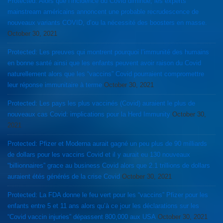
Protected: Alors que l’incidence du Covid diminue, les experts
mainstream américains annoncent une probable recrudescence de
nouveaux variants COVID, d’ou la nécessité des boosters en masse.
October 30, 2021
Protected: Les preuves qui montrent pourquoi l’immunité des humains
en bonne santé ainsi que les enfants peuvent avoir raison du Covid
naturellement alors que les “vaccins” Covid pourraient compromettre
leur réponse immunitaire à terme
October 30, 2021
Protected: Les pays les plus vaccinés (Covid) auraient le plus de
nouveaux cas Covid: implications pour la Herd Immunity
October 30,
2021
Protected: Pfizer et Moderna aurait gagné un peu plus de 90 milliards
de dollars pour les vaccins Covid et il y aurait eu 130 nouveaux
“billionnaires” grace au business Covid alors que 2.1 trillions de dollars
auraient étés générés de la crise Covid
October 30, 2021
Protected: La FDA donne le feu vert pour les “vaccins” Pfizer pour les
enfants entre 5 et 11 ans alors qu’à ce jour les déclarations sur les
“Covid vaccin injuries” dépassent 800,000 aux USA
October 30, 2021