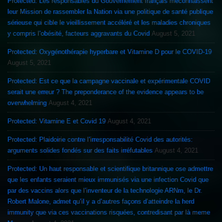
Protected: Les responsables du Gouvernement français méconnaissent
leur Mission de rassembler la Nation via une politique de santé publique
sérieuse qui cible le vieillissement accéléré et les maladies chroniques
y compris l’obésité, facteurs aggravants du Covid
August 5, 2021
Protected: Oxygénothérapie hyperbare et Vitamine D pour le COVID-19
August 5, 2021
Protected: Est ce que la campagne vaccinale et expérimentale COVID
serait une erreur ? The preponderance of the evidence appears to be
overwhelming
August 4, 2021
Protected: Vitamine E et Covid 19
August 4, 2021
Protected: Plaidoirie contre l’irresponsabilité Covid des autorités:
arguments solides fondés sur des faits irréfutables
August 4, 2021
Protected: Un haut responsable et scientifique britannique ose admettre
que les enfants seraient mieux immunisés via une infection Covid que
par des vaccins alors que l’inventeur de la technologie ARNm, le Dr.
Robert Malone, admet qu’il y a d’autres façons d’atteindre la herd
immunity que via ces vaccinations risquées, contredisant par là meme