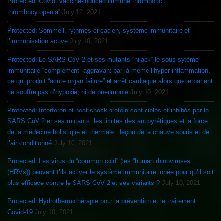
Protected: Covid “vaccine-induced immune thrombotic
thrombocytopenia”
July 12, 2021
Protected: Sommeil, rythmes circadien, système immunitaire et
l’immunisation active
July 10, 2021
Protected: Le SARS CoV 2 et ses mutants “hijack” le sous-sytème
immunitaire “complement” aggravant par là meme l’hyper-inflammation,
ce qui produit “acute organ failure” et arrêt cardiaque alors que le patient
ne souffre pas d’hypoxie, ni de pneumonie
July 10, 2021
Protected: Interferon et heat shock protein sont ciblés et inhibés par le
SARS CoV 2 et ses mutants: les limites des antipyrétiques et la force
de la médecine holistique et thermale : leçon de la chauve souris et de
l’air conditionné
July 10, 2021
Protected: Les virus du “common cold” (les “human rhinoviruses
(HRVs)) peuvent t’ils activer le système immunitaire innée pour qu’il soit
plus efficace contre le SARS CoV 2 et ses variants ?
July 10, 2021
Protected: Hydrothermothérapie pour la prévention et le traitement
Covid-19
July 10, 2021