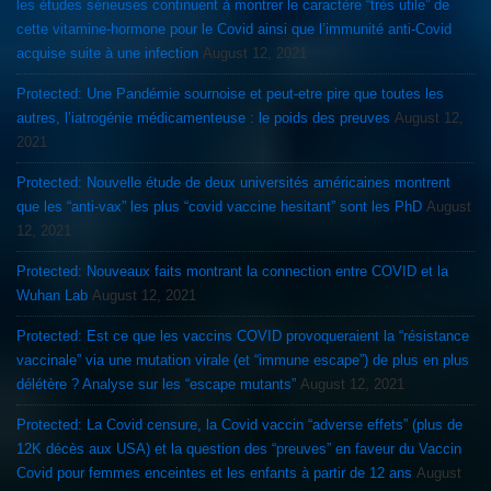
les études sérieuses continuent à montrer le caractère “très utile” de
cette vitamine-hormone pour le Covid ainsi que l’immunité anti-Covid
acquise suite à une infection
August 12, 2021
Protected: Une Pandémie sournoise et peut-etre pire que toutes les
autres, l’iatrogénie médicamenteuse : le poids des preuves
August 12,
2021
Protected: Nouvelle étude de deux universités américaines montrent
que les “anti-vax” les plus “covid vaccine hesitant” sont les PhD
August
12, 2021
Protected: Nouveaux faits montrant la connection entre COVID et la
Wuhan Lab
August 12, 2021
Protected: Est ce que les vaccins COVID provoqueraient la “résistance
vaccinale” via une mutation virale (et “immune escape”) de plus en plus
délétère ? Analyse sur les “escape mutants”
August 12, 2021
Protected: La Covid censure, la Covid vaccin “adverse effets” (plus de
12K décès aux USA) et la question des “preuves” en faveur du Vaccin
Covid pour femmes enceintes et les enfants à partir de 12 ans
August