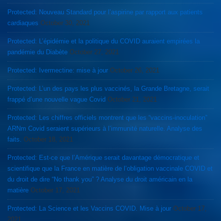
Protected: Nouveau Standard pour l’aspirine par rapport aux patients
cardiaques
October 30, 2021
Protected: L’épidémie et la politique du COVID auraient empirées la
pandémie du Diabète
October 27, 2021
Protected: Ivermectine: mise à jour
October 26, 2021
Protected: L’un des pays les plus vaccinés, la Grande Bretagne, serait
frappé d’une nouvelle vague Covid
October 21, 2021
Protected: Les chiffres officiels montrent que les “vaccins-inoculation”
ARNm Covid seraient supérieurs à l’immunité naturelle. Analyse des
faits.
October 18, 2021
Protected: Est-ce que l’Amérique serait davantage démocratique et
scientifique que la France en matière de l’obligation vaccinale COVID et
du droit de dire “No thank you” ? Analyse du droit américain en la
matière
October 17, 2021
Protected: La Science et les Vaccins COVID. Mise à jour
October 17,
2021