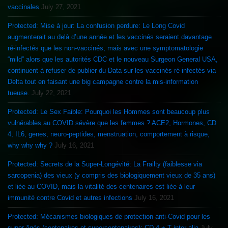
vaccinales
July 27, 2021
Protected: Mise à jour: La confusion perdure: Le Long Covid
augmenterait au delà d’une année et les vaccinés seraient davantage
ré-infectés que les non-vaccinés, mais avec une symptomatologie
“mild” alors que les autorités CDC et le nouveau Surgeon General USA,
continuent à refuser de publier du Data sur les vaccinés ré-infectés via
Delta tout en faisant une big campagne contre la mis-information
tueuse.
July 22, 2021
Protected: Le Sex Faible: Pourquoi les Hommes sont beaucoup plus
vulnérables au COVID sévère que les femmes ? ACE2, Hormones, CD
4, IL6, genes, neuro-peptides, menstruation, comportement à risque,
why why why ?
July 16, 2021
Protected: Secrets de la Super-Longévité: La Frailty (faiblesse via
sarcopenia) des vieux (y compris des biologiquement vieux de 35 ans)
et liée au COVID, mais la vitalité des centenaires est liée à leur
immunité contre Covid et autres infections
July 16, 2021
Protected: Mécanismes biologiques de protection anti-Covid pour les
super-âgés (centenaires et supercentenaires): CD 4 + T inter alia
July