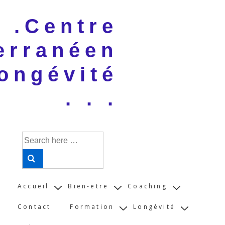
↓
 . .Centre
Skip
to
erranéen
Main
Content
ongévité
. . .
Search
for:
Main
Accueil
Bien-etre
Coaching
Navigation
Contact
Formation
Longévité