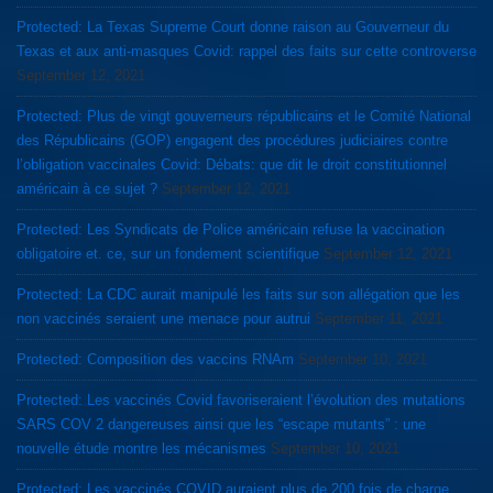
Protected: La Texas Supreme Court donne raison au Gouverneur du
Texas et aux anti-masques Covid: rappel des faits sur cette controverse
September 12, 2021
Protected: Plus de vingt gouverneurs républicains et le Comité National
des Républicains (GOP) engagent des procédures judiciaires contre
l’obligation vaccinales Covid: Débats: que dit le droit constitutionnel
américain à ce sujet ?
September 12, 2021
Protected: Les Syndicats de Police américain refuse la vaccination
obligatoire et. ce, sur un fondement scientifique
September 12, 2021
Protected: La CDC aurait manipulé les faits sur son allégation que les
non vaccinés seraient une menace pour autrui
September 11, 2021
Protected: Composition des vaccins RNAm
September 10, 2021
Protected: Les vaccinés Covid favoriseraient l’évolution des mutations
SARS COV 2 dangereuses ainsi que les “escape mutants” : une
nouvelle étude montre les mécanismes
September 10, 2021
Protected: Les vaccinés COVID auraient plus de 200 fois de charge