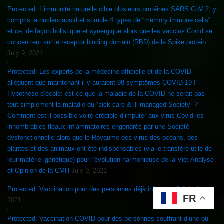
Protected: L’immunité naturelle cible plusieurs protéines SARS CoV 2, y
compris la nucleocapsid et stimule 4 types de “memory immune cells”
et ce, de façon holistique et synergique alors que les vaccins Covid se
concentrent sur le receptor binding domain (RBD) de la Spike protein
July 9, 2021
Protected: Les experts de la médecine officielle et de la COVID
allèguent que maintenant il y auraient 98 symptômes COVID-19 !
Hypothèse d’école: est ce que la maladie de la COVID ne serait pas
tout simplement la maladie du “sick-care & ill-managed Society” ?
Comment est-il possible voire crédible d’imputer aux virus Covid les
innombrables fléaux inflammatoires engendrés par une Société
dysfonctionnelle alors que le Royaume des virus des océans, des
plantes et des animaux ont été indispensables (via le transfère utile de
leur matériel génétique) pour l’évolution harmonieuse de la Vie: Analyse
et Opinion de la CMH
July 9, 2021
Protected: Vaccination pour des personnes déjà infectées ?
July 9,
FR
2021
Protected: Vaccination COVID pour des personnes souffrant d’une ou