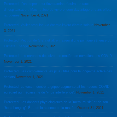
Protected: L’antidepresseur fluvoxamine réduirait le taux
d’hospitalisation. Mais la Joie de vivre encore davantage et sans effets
iatrogènes
November 4, 2021
Protected: Voilier propulsé via énergie Hydro-électro-solaire
November
3, 2021
Protected: Pétition de Greta et al, en faveur d’une politique sérieuse du
Climate Change
November 2, 2021
Protected: Les carences décisives en matière de complications COVID
November 1, 2021
Protected: Les compléments les plus utiles pour la longévité active des
séniors
November 1, 2021
Protected: Le vaccin contre la grippe augmenterait les risques COVID
eu égard au mécanisme du “virus interference”.
November 1, 2021
Protected: Les dangers physiologiques de la “metal music” et de son
“head-banging”. État de la science en la matière
October 31, 2021