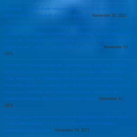
Protected: Nouvelle étude indiquant que COVID 19 aurait sa source
dans le marché de produits d’animaux de Wuhan
November 19, 2021
Protected: La Cour Fédérale d’appel américaine du 5ieme circuit
confirme que l’obligation vaccinale COVID fédérale pour les entreprises
de plus de 100 travailleurs est prima facie illégale et nécessite une “full
judicial review”: exégèse et le point sur le front juridique
November 13,
2021
Protected: A l’instar de plusieurs Pays européens, plusieurs des Etats
américains les plus vaccinés cassent les records en infection Covid-
Delta. Meanwhile, un cardiologue très pro-industrie pharmaceutique
vient d’être nommé commissaire de la FDA alors que presque rien n’est
déclaré sur l’efficacité anti-Covid et anti-maladies chroniques de la
médecine holistique ainsi que de l’immunité naturelle
November 12,
2021
Protected: Le point sur plusieurs immuno-modulateurs naturels et leur
actions thérapeutique sur le Covid et plusieurs autres maladies
chronique et auto-immunes.
November 10, 2021