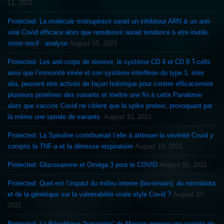
11, 2021
Protected: La molécule molnupiravir serait un inhibiteur ARN & un anti-
viral Covid efficace alors que remdesivir aurait tendance à etre inutile,
sinon nocif : analyse
August 10, 2021
Protected: Les anti-corps de réserve, le système CD 4 et CD 8 T-cells
ainsi que l’immunité innée et son système interféron du type 1, inter
alia, peuvent etre activés de façon holistique pour contrer efficacement
plusieurs protéines des variants et mettre une fin à cette Pandémie
alors que vaccins Covid ne ciblent que la spike protein, provoquant par
là même une spirale de variants.
August 10, 2021
Protected: La Spiruline contribuerait t’elle à atténuer la sévérité Covid y
compris la TNF-a et la détresse respiratoire
August 10, 2021
Protected: Glucosamine et Oméga 3 pour le COVID
August 10, 2021
Protected: Quel est l’impact du milieu interne (bio-terrain), du microbiota
et de la génétique sur la vulnérabilité virale style Covid ?
August 10,
2021
Protected: La République “bananière” de Macron engage une société de