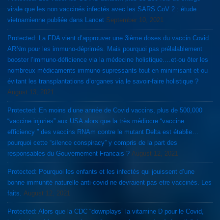
virale que les non vaccinés infectés avec les SARS CoV 2 : étude
vietnamienne publiée dans Lancet
September 10, 2021
Protected: La FDA vient d’approuver une 3ième doses du vaccin Covid
ARNm pour les immuno-déprimés. Mais pourquoi pas prélalablement
booster l’immuno-déficience via la médecine holistique….et-ou ôter les
nombreux médicaments immuno-supressants tout en minimisant et-ou
évitant les transplantations d’organes via le savoir-faire holistique ?
August 13, 2021
Protected: En moins d’une année de Covid vaccins, plus de 500,000
“vaccine injuries” aux USA alors que la très médiocre “vaccine
efficiency ” des vaccins RNAm contre le mutant Delta est établie…
pourquoi cette “silence conspiracy” y compris de la part des
responsables du Gouvernement Francais ?
August 12, 2021
Protected: Pourquoi les enfants et les infectés qui jouissent d’une
bonne immunité naturelle anti-covid ne devraient pas etre vaccinés. Les
faits.
August 12, 2021
Protected: Alors que la CDC “downplays” la vitamine D pour le Covid,