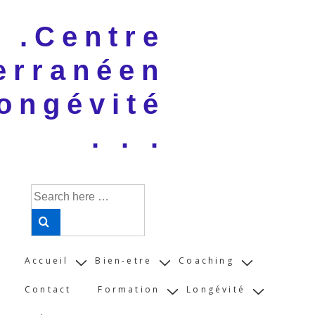
↓
 . .Centre
Skip
to
erranéen
Main
Content
ongévité
. . .
Search
for:
Main
Accueil
Bien-etre
Coaching
Navigation
Contact
Formation
Longévité