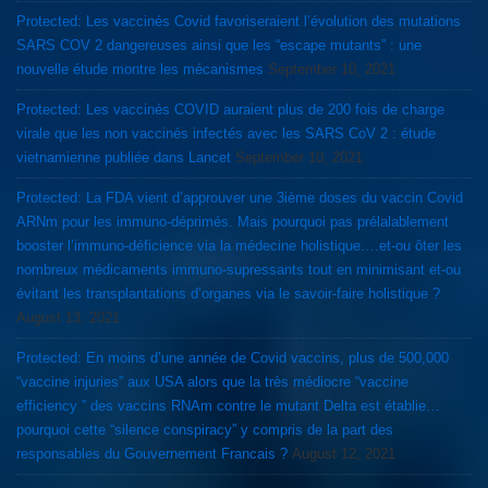
Protected: Les vaccinés Covid favoriseraient l’évolution des mutations
SARS COV 2 dangereuses ainsi que les “escape mutants” : une
nouvelle étude montre les mécanismes
September 10, 2021
Protected: Les vaccinés COVID auraient plus de 200 fois de charge
virale que les non vaccinés infectés avec les SARS CoV 2 : étude
vietnamienne publiée dans Lancet
September 10, 2021
Protected: La FDA vient d’approuver une 3ième doses du vaccin Covid
ARNm pour les immuno-déprimés. Mais pourquoi pas prélalablement
booster l’immuno-déficience via la médecine holistique….et-ou ôter les
nombreux médicaments immuno-supressants tout en minimisant et-ou
évitant les transplantations d’organes via le savoir-faire holistique ?
August 13, 2021
Protected: En moins d’une année de Covid vaccins, plus de 500,000
“vaccine injuries” aux USA alors que la très médiocre “vaccine
efficiency ” des vaccins RNAm contre le mutant Delta est établie…
pourquoi cette “silence conspiracy” y compris de la part des
responsables du Gouvernement Francais ?
August 12, 2021