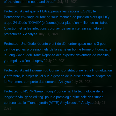
of the virus in the nose and throat”.
July 31, 2021
Protected: Avant que la FDA approuve les vaccins COVID, le
Pentagone envisage du forcing sous menace de punition alors qu’il n’y
a que 24 décès “COVID” (présumés) sur plus d’un million de militaires.
Question: et si les infections coronavirus sur un terrain sain étaient
protectrices ? Analyse
July 31, 2021
Protected: Une étude récente vient de démontrer qu’au moins 3 pour-
cent de jeunes professionnels de la santé en bonne forme ont contracté
le “long Covid” débilitant: Réponse des experts: davantage de vaccins,
y compris via “nasal spray”
July 29, 2021
Protected: Avant l’examen du Conseil Constitutionnel et la Promulgation
y afférente, le projet de loi sur la gestion de la crise sanitaire adopté par
le Parlement comporte des erreurs : Analyse
July 28, 2021
Protected: CRISPR “breakthrough” concernant la technologie de la
longévité via “gene editing” pour la pathologie principale des super-
centenaires: la “Transthyretin (ATTR) Amyloidosis”: Analyse
July 27,
2021