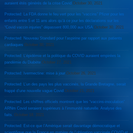
auraient étés générés de la crise Covid
October 30, 2021
Protected: La FDA donne le feu vert pour les “vaccins” Pfizer pour les
enfants entre 5 et 11 ans alors qu’à ce jour les déclarations sur les
“Covid vaccin injuries” dépassent 800,000 aux USA
October 30, 2021
Protected: Nouveau Standard pour l’aspirine par rapport aux patients
cardiaques
October 30, 2021
Protected: L’épidémie et la politique du COVID auraient empirées la
pandémie du Diabète
October 27, 2021
Protected: Ivermectine: mise à jour
October 26, 2021
Protected: L’un des pays les plus vaccinés, la Grande Bretagne, serait
frappé d’une nouvelle vague Covid
October 21, 2021
Protected: Les chiffres officiels montrent que les “vaccins-inoculation”
ARNm Covid seraient supérieurs à l’immunité naturelle. Analyse des
faits.
October 18, 2021
Protected: Est-ce que l’Amérique serait davantage démocratique et
scientifique que la France en matière de l’obligation vaccinale COVID et