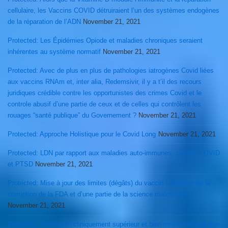
cellulaire, les Vaccins COVID détruiraient l’un des systèmes endogènes
de la réparation de l’ADN
November 21, 2021
Protected: Les Épidémies Opiode et maladies chroniques seraient
inhérentes au système normatif
November 21, 2021
Protected: Avec de plus en plus de pathologies iatrogènes Covid liées
aux vaccins RNAm et, inter alia, Redemsivir, il y a t’il des recours
juridiques crédible contre les opportunistes des crimes Covid et le
controle abusif d’une partie de ceux et de celles qui contrôlent les
rouages “santé publique” du Governement ?
November 21, 2021
Protected: Approche Holistique pour le Covid Long
November 21, 2021
Protected: LDN par rapport aux maladies auto-immunes, cancer, COVID
et PTSD
November 21, 2021
Protected: Mise à jour des limites (dégâts) du vaccin COVID et de la
corruption de la FDA et d’une partie de la science mainstream
November 21, 2021
Protected: Ivermectin cliniquement supérieur et bien moins onéreux que