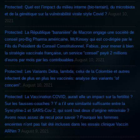
Protected: Quel est l’impact du milieu interne (bio-terrain), du microbiota
et de la génétique sur la vulnérabilité virale style Covid ?
August 10,
2021
Protected: La République “bananière” de Macron engage une société de
conseil pro-Big Pharma américaine, McKinsey qui est co-dirigée par le
Fils du Président du Conseil Constitutionnel, Fabius, pour mener à bien
la stratégie vaccinale française, un service “conseil” payé 2 millions
d’euros par mois par les contribuables
August 10, 2021
Protected: Les Variants Delta, lambda, celui de la Colombie et autres
infectent de plus en plus les vaccinés: analyse des variants “of
concern”.
August 10, 2021
Protected: La Vaccination COVID, aurait elle un impact sur la fertilité ?
Sur les fausses-couches ? Y a t’il une similarité suffisante entre la
Syncytine-1 et SARS-Cov 2, qui sont tout deux d’origine retrovirale ?
Avons nous assez de recul pour savoir ? Pourquoi les femmes
enceintes n’ont pas fait été incluses dans les essais clinique Vaccin
ARNm ?
August 9, 2021