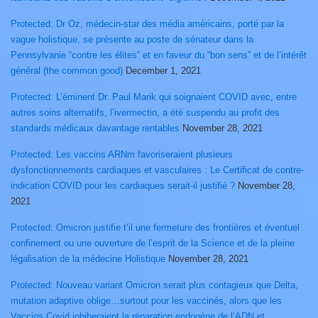
Protected: Dr Oz, médecin-star des média américains, porté par la
vague holistique, se présente au poste de sénateur dans la
Pennsylvanie “contre les élites” et en faveur du “bon sens” et de l’intérêt
général (the common good)
December 1, 2021
Protected: L’éminent Dr. Paul Marik qui soignaient COVID avec, entre
autres soins alternatifs, l’ivermectin, a été suspendu au profit des
standards médicaux davantage rentables
November 28, 2021
Protected: Les vaccins ARNm favoriseraient plusieurs
dysfonctionnements cardiaques et vasculaires : Le Certificat de contre-
indication COVID pour les cardiaques serait-il justifié ?
November 28,
2021
Protected: Omicron justifie t’il une fermeture des frontières et éventuel
confinement ou une ouverture de l’esprit de la Science et de la pleine
légalisation de la médecine Holistique
November 28, 2021
Protected: Nouveau variant Omicron serait plus contagieux que Delta,
mutation adaptive oblige…surtout pour les vaccinés, alors que les
Vaccins Covid inhiberaient la réparation endogène de l’ADN et