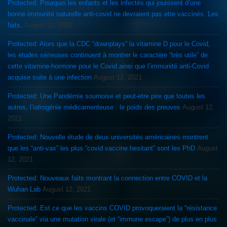
Protected: Pourquoi les enfants et les infectés qui jouissent d’une
bonne immunité naturelle anti-covid ne devraient pas etre vaccinés. Les
faits.
August 12, 2021
Protected: Alors que la CDC “downplays” la vitamine D pour le Covid,
les études sérieuses continuent à montrer le caractère “très utile” de
cette vitamine-hormone pour le Covid ainsi que l’immunité anti-Covid
acquise suite à une infection
August 12, 2021
Protected: Une Pandémie sournoise et peut-etre pire que toutes les
autres, l’iatrogénie médicamenteuse : le poids des preuves
August 12,
2021
Protected: Nouvelle étude de deux universités américaines montrent
que les “anti-vax” les plus “covid vaccine hesitant” sont les PhD
August
12, 2021
Protected: Nouveaux faits montrant la connection entre COVID et la
Wuhan Lab
August 12, 2021
Protected: Est ce que les vaccins COVID provoqueraient la “résistance
vaccinale” via une mutation virale (et “immune escape”) de plus en plus