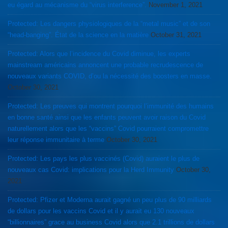
eu égard au mécanisme du “virus interference”.
November 1, 2021
Protected: Les dangers physiologiques de la “metal music” et de son
“head-banging”. État de la science en la matière
October 31, 2021
Protected: Alors que l’incidence du Covid diminue, les experts
mainstream américains annoncent une probable recrudescence de
nouveaux variants COVID, d’ou la nécessité des boosters en masse.
October 30, 2021
Protected: Les preuves qui montrent pourquoi l’immunité des humains
en bonne santé ainsi que les enfants peuvent avoir raison du Covid
naturellement alors que les “vaccins” Covid pourraient compromettre
leur réponse immunitaire à terme
October 30, 2021
Protected: Les pays les plus vaccinés (Covid) auraient le plus de
nouveaux cas Covid: implications pour la Herd Immunity
October 30,
2021
Protected: Pfizer et Moderna aurait gagné un peu plus de 90 milliards
de dollars pour les vaccins Covid et il y aurait eu 130 nouveaux
“billionnaires” grace au business Covid alors que 2.1 trillions de dollars