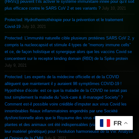
(HRVs)) peuvent t’ils activer le système immunitaire innée pour qu’il soit
plus efficace contre le SARS CoV 2 et ses variants ?
July 10, 2021
Protected: Hydrothermothérapie pour la prévention et le traitement
Covid-19
July 10, 2021
Protected: L’immunité naturelle cible plusieurs protéines SARS CoV 2, y
compris la nucleocapsid et stimule 4 types de “memory immune cells”
et ce, de façon holistique et synergique alors que les vaccins Covid se
concentrent sur le receptor binding domain (RBD) de la Spike protein
July 9, 2021
Protected: Les experts de la médecine officielle et de la COVID
allèguent que maintenant il y auraient 98 symptômes COVID-19 !
Hypothèse d’école: est ce que la maladie de la COVID ne serait pas
tout simplement la maladie du “sick-care & ill-managed Society” ?
Comment est-il possible voire crédible d’imputer aux virus Covid les
innombrables fléaux inflammatoires engendrés par une Société
dysfonctionnelle alors que le Royaume des virus des océans, des
FR
plantes et des animaux ont été indispensables (via le transfère utile de
leur matériel génétique) pour l’évolution harmonieuse de la Vie: Analyse
et Opinion de la CMH
July 9, 2021