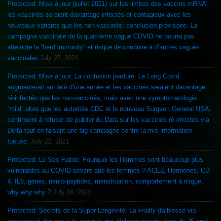
Protected: Mise à jour (juillet 2021) sur les limites des vaccins mRNA:
les vaccinés seraient davantage infectés et contagieux avec les
nouveaux variants que les non-vaccinés: conclusion provisoire. La
campagne vaccinale de la quatrième vague COVID ne pourra pas
atteindre la “herd immunity” et risque de conduire à d’autres vagues
vaccinales
July 27, 2021
Protected: Mise à jour: La confusion perdure: Le Long Covid
augmenterait au delà d’une année et les vaccinés seraient davantage
ré-infectés que les non-vaccinés, mais avec une symptomatologie
“mild” alors que les autorités CDC et le nouveau Surgeon General USA,
continuent à refuser de publier du Data sur les vaccinés ré-infectés via
Delta tout en faisant une big campagne contre la mis-information
tueuse.
July 22, 2021
Protected: Le Sex Faible: Pourquoi les Hommes sont beaucoup plus
vulnérables au COVID sévère que les femmes ? ACE2, Hormones, CD
4, IL6, genes, neuro-peptides, menstruation, comportement à risque,
why why why ?
July 16, 2021
Protected: Secrets de la Super-Longévité: La Frailty (faiblesse via