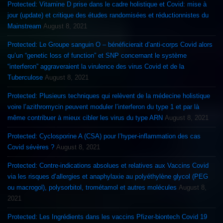
Protected: Vitamine D prise dans le cadre holistique et Covid: mise à
jour (update) et critique des études randomisées et réductionnistes du
Mainstream
August 8, 2021
Protected: Le Groupe sanguin O – bénéficierait d’anti-corps Covid alors
qu’un “genetic loss of function” et SNP concernant le système
“interferon” aggraveraient la virulence des virus Covid et de la
Tuberculose
August 8, 2021
Protected: Plusieurs techniques qui relèvent de la médecine holistique
voire l’azithromycin peuvent moduler l’interferon du type 1 et par là
même contribuer à mieux cibler les virus du type ARN
August 8, 2021
Protected: Cyclosporine A (CSA) pour l’hyper-inflammation des cas
Covid sévères ?
August 8, 2021
Protected: Contre-indications absolues et relatives aux Vaccins Covid
via les risques d’allergies et anaphylaxie au polyéthylène glycol (PEG
ou macrogol), polysorbitol, trométamol et autres molécules
August 8,
2021
Protected: Les Ingrédients dans les vaccins Pfizer-biontech Covid 19