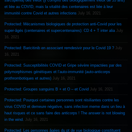
sarcopenia) des vieux (y compris des biologiquement vieux de 35 ans)
et liée au COVID, mais la vitalité des centenaires est liée à leur
immunité contre Covid et autres infections
July 16, 2021
Protected: Mécanismes biologiques de protection anti-Covid pour les
super-âgés (centenaires et supercentenaires): CD 4 + T inter alia
July
16, 2021
Protected: Baricitinib en associant remdesivir pour le Covid 19 ?
July
16, 2021
Protected: Susceptibilités COVID et Gripe sévère impactées par des
polymorphismes génétiques et l’auto-immunité (auto-anticorps
prothrombotiques et autres)
July 16, 2021
Protected: Groupes sanguins B + et O – et Covid
July 16, 2021
Protected: Pourquoi certaines personnes sont résiliantes contre les
virus COVID et demeure négative, sans infection meme dans un lieu à
haut risques et ce sans faire des anticorps ! The answer is not blowing
in the wind.
July 16, 2021
Protected: Les personnes âgées du pt de vue biologique constituent