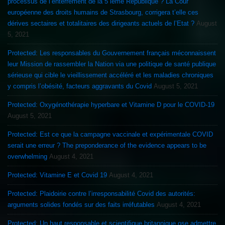
processus de l’enterrement de la 5 ième République ? La Cour
européenne des droits humains de Strasbourg, corrigera t’elle ces
dérives sectaires et totalitaires des dirigeants actuels de l’Etat ?
August
5, 2021
Protected: Les responsables du Gouvernement français méconnaissent
leur Mission de rassembler la Nation via une politique de santé publique
sérieuse qui cible le vieillissement accéléré et les maladies chroniques
y compris l’obésité, facteurs aggravants du Covid
August 5, 2021
Protected: Oxygénothérapie hyperbare et Vitamine D pour le COVID-19
August 5, 2021
Protected: Est ce que la campagne vaccinale et expérimentale COVID
serait une erreur ? The preponderance of the evidence appears to be
overwhelming
August 4, 2021
Protected: Vitamine E et Covid 19
August 4, 2021
Protected: Plaidoirie contre l’irresponsabilité Covid des autorités:
arguments solides fondés sur des faits irréfutables
August 4, 2021
Protected: Un haut responsable et scientifique britannique ose admettre