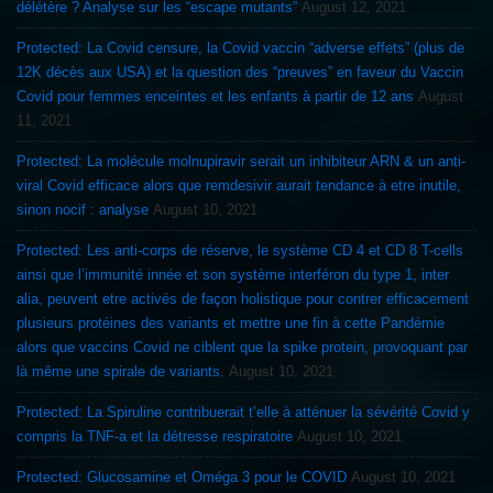
délétère ? Analyse sur les “escape mutants”
August 12, 2021
Protected: La Covid censure, la Covid vaccin “adverse effets” (plus de
12K décès aux USA) et la question des “preuves” en faveur du Vaccin
Covid pour femmes enceintes et les enfants à partir de 12 ans
August
11, 2021
Protected: La molécule molnupiravir serait un inhibiteur ARN & un anti-
viral Covid efficace alors que remdesivir aurait tendance à etre inutile,
sinon nocif : analyse
August 10, 2021
Protected: Les anti-corps de réserve, le système CD 4 et CD 8 T-cells
ainsi que l’immunité innée et son système interféron du type 1, inter
alia, peuvent etre activés de façon holistique pour contrer efficacement
plusieurs protéines des variants et mettre une fin à cette Pandémie
alors que vaccins Covid ne ciblent que la spike protein, provoquant par
là même une spirale de variants.
August 10, 2021
Protected: La Spiruline contribuerait t’elle à atténuer la sévérité Covid y
compris la TNF-a et la détresse respiratoire
August 10, 2021
Protected: Glucosamine et Oméga 3 pour le COVID
August 10, 2021