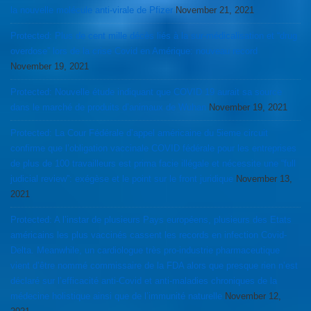
la nouvelle molécule anti-virale de Pfizer
November 21, 2021
Protected: Plus de cent mille décès liés à la sur-médicalisation et “drug
overdose” lors de la crise Covid en Amérique: nouveau record
November 19, 2021
Protected: Nouvelle étude indiquant que COVID 19 aurait sa source
dans le marché de produits d’animaux de Wuhan
November 19, 2021
Protected: La Cour Fédérale d’appel américaine du 5ieme circuit
confirme que l’obligation vaccinale COVID fédérale pour les entreprises
de plus de 100 travailleurs est prima facie illégale et nécessite une “full
judicial review”: exégèse et le point sur le front juridique
November 13,
2021
Protected: A l’instar de plusieurs Pays européens, plusieurs des Etats
américains les plus vaccinés cassent les records en infection Covid-
Delta. Meanwhile, un cardiologue très pro-industrie pharmaceutique
vient d’être nommé commissaire de la FDA alors que presque rien n’est
déclaré sur l’efficacité anti-Covid et anti-maladies chroniques de la
médecine holistique ainsi que de l’immunité naturelle
November 12,